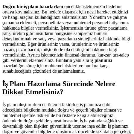
Doğru bir iş planı hazırlarken
öncelikle işletmenizin hedefini
ortaya koymalısınız. Bu hedefe ulaşmak için nasıl hareket ettiğinizi
ve hangi araçları kullandığınızı anlatmalısınız. Yönetim ve çalışma
şemanızı eklemeli, personeliniz veya muhtemel personel ihtiyacınız
hakkında bilgiler vermelisiniz. İşletmenizin türüne göre; pazarlama,
satış, üretim gibi unsurların hangisine sahipseniz bunları
detaylandırmalı ve satış veya pazarlama stratejileriniz hakkında bilgi
vermelisiniz. Eğer ürünleriniz varsa, ürünleriniz ve ürünleriniz
pazarı, pazar hacmi, müşterilerle ola etkileşimi hakkında bilgi
vermelisiniz. Ayrıca işletmenizin finansal durumu, kar-zar, arz-talep
gibi verilerini eklemelisiniz. Bunların yanı sıra
iş planınızı
hazırladığın süreç için muhtemel riskleri ve bunlara karşı
sunabileceğiniz çözümleri de anlatmalısınız.
İş Planı Hazırlama Sürecinde Nelere
Dikkat Etmelisiniz?
İş planı oluştururken en önemli faktörler, iş planınıza dahil
edeceğiniz bilgilerin mutlaka doğru ve geçerli bilgiler olması ve
muhtemel işletme riskleri ile bu risklere karşı alabileceğiniz
önlemlerin doğru şekilde yansıtılmasıdır. İş hayatında sağlıklı ve
devamlılığı olan ilişkiler, güvenilirlik üzerine inşa edilir. İş planınızı
doğru ve güvenilir bilgilerle oluşturmak öncelikle sizi daha gerçekçi,