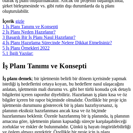
olarak iş planı oluşturmaktadır. Ancak bir projenin başlangıcında,
şirket birleşmesinde vs. gibi rutin dışı durumlarda da iş planı
oluşturulabilir.
İçerik
gizle
1
İş Planı Tanımı ve Konsepti
2
İş Planı Neden Hazırlanır?
3
Başarılı Bir İş Planı Nasıl Hazırlanır?
4
İş Planı Hazırlama Sürecinde Nelere Dikkat Etmelisiniz?
5
İş Planı Örnekleri 2022
5.1
İlgili Yazılar:
İş Planı Tanımı ve Konsepti
İş planı demek
; bir işletmenin belirli bir dönem içerisinde yapmak
istediği iş hedeflerini ortaya koyan, bu hedeflere nasıl ulaşacağını
anlatan, işletmenin mali durumu vs. gibi her türlü konuda çok detaylı
bilgilerini içeren rapordur diyebiliriz. Hazırlanan iş planı kısa ve öz
bilgiler içeren bir rapor biçiminde olmalıdır. Özellikle bir proje için
işletmenin durumunu gösterecek bir iş planı hazırlıyorsanız, iş
planının eksiksiz hazırlanması ancak kısa ve öz biçimde
hazırlanması beklenir. Özenle hazırlanmış bir iş planında, iş planının
amacına göre, işletmenin planın kapsadığı süreçte karşılaşabileceği
zorluklar ve riskler de bulunmalıdır. Çünkü iş hayatı öngörülebilirliği
ve önlem almayı gerektirir. Özellikle bir proje için iş planı