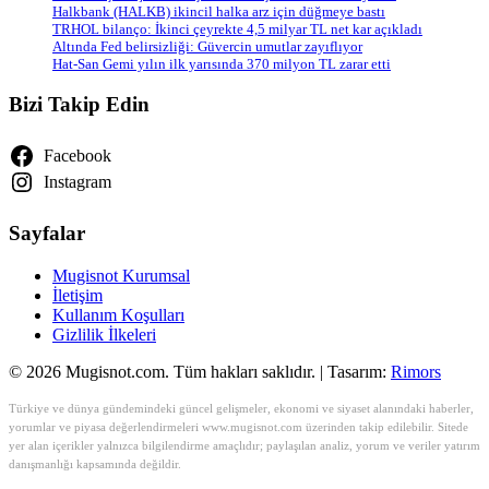
Halkbank (HALKB) ikincil halka arz için düğmeye bastı
TRHOL bilanço: İkinci çeyrekte 4,5 milyar TL net kar açıkladı
Altında Fed belirsizliği: Güvercin umutlar zayıflıyor
Hat-San Gemi yılın ilk yarısında 370 milyon TL zarar etti
Bizi Takip Edin
Facebook
Instagram
Sayfalar
Mugisnot Kurumsal
İletişim
Kullanım Koşulları
Gizlilik İlkeleri
© 2026 Mugisnot.com. Tüm hakları saklıdır. | Tasarım:
Rimors
Türkiye ve dünya gündemindeki güncel gelişmeler, ekonomi ve siyaset alanındaki haberler,
yorumlar ve piyasa değerlendirmeleri www.mugisnot.com üzerinden takip edilebilir. Sitede
yer alan içerikler yalnızca bilgilendirme amaçlıdır; paylaşılan analiz, yorum ve veriler yatırım
danışmanlığı kapsamında değildir.