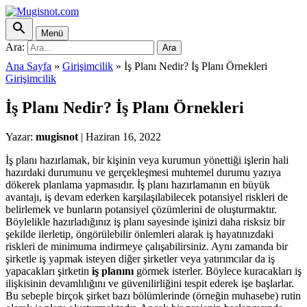
Menü
Ara:
Ara
Ana Sayfa
»
Girişimcilik
»
İş Planı Nedir? İş Planı Örnekleri
Girişimcilik
İş Planı Nedir? İş Planı Örnekleri
Yazar:
mugisnot
|
Haziran 16, 2022
İş planı hazırlamak, bir kişinin veya kurumun yönettiği işlerin hali
hazırdaki durumunu ve gerçekleşmesi muhtemel durumu yazıya
dökerek planlama yapmasıdır. İş planı hazırlamanın en büyük
avantajı, iş devam ederken karşılaşılabilecek potansiyel riskleri de
belirlemek ve bunların potansiyel çözümlerini de oluşturmaktır.
Böylelikle hazırladığınız iş planı sayesinde işinizi daha risksiz bir
şekilde ilerletip, öngörülebilir önlemleri alarak iş hayatınızdaki
riskleri de minimuma indirmeye çalışabilirsiniz. Aynı zamanda bir
şirketle iş yapmak isteyen diğer şirketler veya yatırımcılar da iş
yapacakları şirketin
iş planını
görmek isterler. Böylece kuracakları iş
ilişkisinin devamlılığını ve güvenilirliğini tespit ederek işe başlarlar.
Bu sebeple birçok şirket bazı bölümlerinde (örneğin muhasebe) rutin