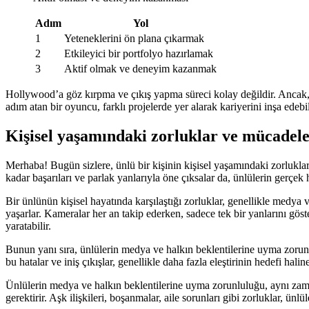
Adım
Yol
1
Yeteneklerini ön plana çıkarmak
2
Etkileyici bir portfolyo hazırlamak
3
Aktif olmak ve deneyim kazanmak
Hollywood’a göz kırpma ve çıkış yapma süreci kolay değildir. Ancak, 
adım atan bir oyuncu, farklı projelerde yer alarak kariyerini inşa edebil
Kişisel yaşamındaki zorluklar ve mücadele
Merhaba! Bugün sizlere, ünlü bir kişinin kişisel yaşamındaki zorluklar
kadar başarıları ve parlak yanlarıyla öne çıksalar da, ünlülerin gerçek h
Bir ünlünün kişisel hayatında karşılaştığı zorluklar, genellikle medya
yaşarlar. Kameralar her an takip ederken, sadece tek bir yanlarını gös
yaratabilir.
Bunun yanı sıra, ünlülerin medya ve halkın beklentilerine uyma zorunlul
bu hatalar ve iniş çıkışlar, genellikle daha fazla eleştirinin hedefi hal
Ünlülerin medya ve halkın beklentilerine uyma zorunluluğu, aynı zaman
gerektirir. Aşk ilişkileri, boşanmalar, aile sorunları gibi zorluklar, ünl