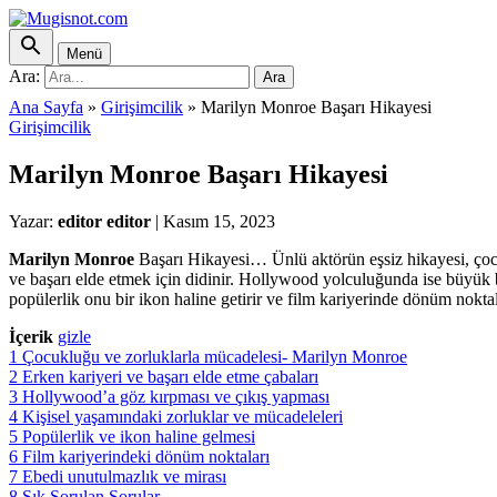
Menü
Ara:
Ara
Ana Sayfa
»
Girişimcilik
»
Marilyn Monroe Başarı Hikayesi
Girişimcilik
Marilyn Monroe Başarı Hikayesi
Yazar:
editor editor
|
Kasım 15, 2023
Marilyn Monroe
Başarı Hikayesi… Ünlü aktörün eşsiz hikayesi, çocuk
ve başarı elde etmek için didinir. Hollywood yolculuğunda ise büyük 
popülerlik onu bir ikon haline getirir ve film kariyerinde dönüm noktal
İçerik
gizle
1
Çocukluğu ve zorluklarla mücadelesi- Marilyn Monroe
2
Erken kariyeri ve başarı elde etme çabaları
3
Hollywood’a göz kırpması ve çıkış yapması
4
Kişisel yaşamındaki zorluklar ve mücadeleleri
5
Popülerlik ve ikon haline gelmesi
6
Film kariyerindeki dönüm noktaları
7
Ebedi unutulmazlık ve mirası
8
Sık Sorulan Sorular