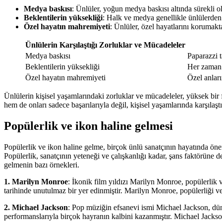
Medya baskısı
: Ünlüler, yoğun medya baskısı altında sürekli o
Beklentilerin yüksekliği
: Halk ve medya genellikle ünlülerde
Özel hayatın mahremiyeti
: Ünlüler, özel hayatlarını korumakta
Ünlülerin Karşılaştığı Zorluklar ve Mücadeleler
Medya baskısı
Paparazzi t
Beklentilerin yüksekliği
Her zaman 
Özel hayatın mahremiyeti
Özel anları
Ünlülerin kişisel yaşamlarındaki zorluklar ve mücadeleler, yüksek bir 
hem de onları sadece başarılarıyla değil, kişisel yaşamlarında karşılaş
Popülerlik ve ikon haline gelmesi
Popülerlik ve ikon haline gelme, birçok ünlü sanatçının hayatında öne
Popülerlik, sanatçının yeteneği ve çalışkanlığı kadar, şans faktörüne de
gelmenin bazı örnekleri.
1. Marilyn Monroe
: İkonik film yıldızı Marilyn Monroe, popülerlik 
tarihinde unutulmaz bir yer edinmiştir. Marilyn Monroe, popülerliği ve
2. Michael Jackson
: Pop müziğin efsanevi ismi Michael Jackson, dün
performanslarıyla birçok hayranın kalbini kazanmıştır. Michael Jackson