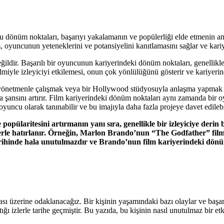
u dönüm noktaları, başarıyı yakalamanın ve popülerliği elde etmenin ana
lm, oyuncunun yeteneklerini ve potansiyelini kanıtlamasını sağlar ve kariy
ğildir. Başarılı bir oyuncunun kariyerindeki dönüm noktaları, genellikle 
ilmiyle izleyiciyi etkilemesi, onun çok yönlülüğünü gösterir ve kariyerin
netmenle çalışmak veya bir Hollywood stüdyosuyla anlaşma yapmak gibi pr
 şansını artırır. Film kariyerindeki dönüm noktaları aynı zamanda bir o
uncu olarak tanınabilir ve bu imajıyla daha fazla projeye davet edilebi
opülaritesini artırmanın yanı sıra, genellikle bir izleyiciye derin 
lerle hatırlanır. Örneğin, Marlon Brando’nun “The Godfather” fil
arihinde hala unutulmazdır ve Brando’nun film kariyerindeki dönüm
ı üzerine odaklanacağız. Bir kişinin yaşamındaki bazı olaylar ve başarıl
ktığı izlerle tarihe geçmiştir. Bu yazıda, bu kişinin nasıl unutulmaz bir 