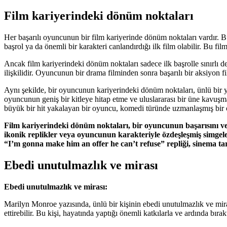
Film kariyerindeki dönüm noktaları
Her başarılı oyuncunun bir film kariyerinde dönüm noktaları vardır. B
başrol ya da önemli bir karakteri canlandırdığı ilk film olabilir. Bu fi
Ancak film kariyerindeki dönüm noktaları sadece ilk başrolle sınırlı de
ilişkilidir. Oyuncunun bir drama filminden sonra başarılı bir aksiyon f
Aynı şekilde, bir oyuncunun kariyerindeki dönüm noktaları, ünlü bir yö
oyuncunun geniş bir kitleye hitap etme ve uluslararası bir üne kavuşma
büyük bir hit yakalayan bir oyuncu, komedi türünde uzmanlaşmış bir oy
Film kariyerindeki dönüm noktaları, bir oyuncunun başarısını ve p
ikonik replikler veya oyuncunun karakteriyle özdeşleşmiş simge
“I’m gonna make him an offer he can’t refuse” repliği, sinema t
Ebedi unutulmazlık ve mirası
Ebedi unutulmazlık ve mirası:
Marilyn Monroe yazısında, ünlü bir kişinin ebedi unutulmazlık ve miras
ettirebilir. Bu kişi, hayatında yaptığı önemli katkılarla ve ardında bıra