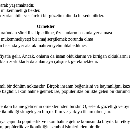
larak yaşamaktadır.
n mükemmelliği bekler.
 zorlanabilir ve sürekli bir gözetim altında hissedebilirler.
Örnekler
arafından sürekli takip edilme, özel anların basında yer alması
mükemmeliyetçi bir imaj sergilemek zorunda olma
n basında yer alarak mahremiyetin ihlal edilmesi
fiyatla gelir. Ancak, onların da insan olduklarını ve kırılgan oldukları
tıkları zorluklarla da anlamaya çalışmak gerekmektedir.
mli bir dönüm noktasıdır. Birçok insanın beğenisini ve hayranlığını kaz
 bağlıdır. İkon haline gelmek ise, popülerlikle birlikte gelen bir durumd
ve ikon haline gelmenin örneklerinden biridir. O, estetik güzelliği ve
 ikonikliği simgeleyen birçok film ve şarkıya ilham olmuştur.
ya çapında popülerlik ve ikon haline gelme konusunda büyük bir etkiye 
, popülerlik ve ikonikliğin sembol isimlerinden biridir.