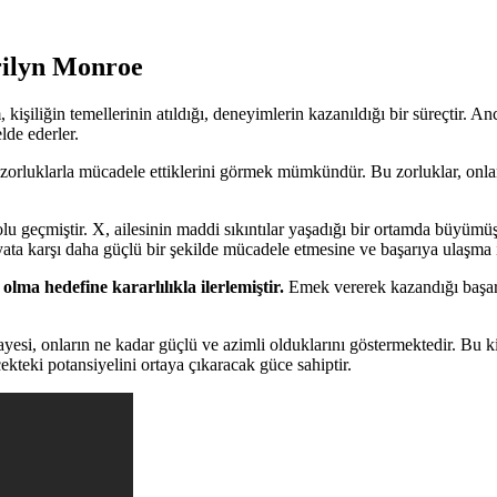
rilyn Monroe
iliğin temellerinin atıldığı, deneyimlerin kazanıldığı bir süreçtir. Anc
lde ederler.
 zorluklarla mücadele ettiklerini görmek mümkündür. Bu zorluklar, onla
lu geçmiştir. X, ailesinin maddi sıkıntılar yaşadığı bir ortamda büyümüş
ta karşı daha güçlü bir şekilde mücadele etmesine ve başarıya ulaşma i
lma hedefine kararlılıkla ilerlemiştir.
Emek vererek kazandığı başarıl
i, onların ne kadar güçlü ve azimli olduklarını göstermektedir. Bu kişile
kteki potansiyelini ortaya çıkaracak güce sahiptir.