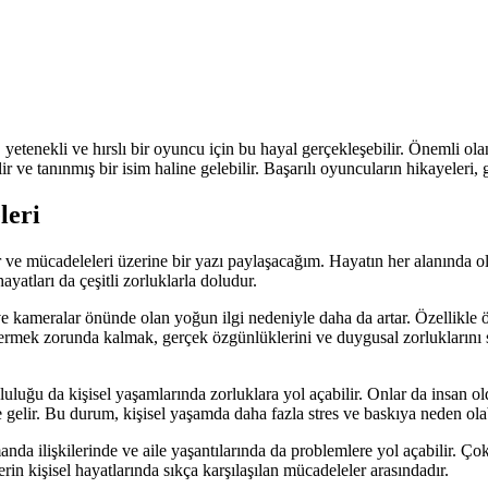
yetenekli ve hırslı bir oyuncu için bu hayal gerçekleşebilir. Önemli o
ir ve tanınmış bir isim haline gelebilir. Başarılı oyuncuların hikayeleri,
leri
 ve mücadeleleri üzerine bir yazı paylaşacağım. Hayatın her alanında old
ayatları da çeşitli zorluklarla doludur.
 ve kameralar önünde olan yoğun ilgi nedeniyle daha da artar. Özellikle 
termek zorunda kalmak, gerçek özgünlüklerini ve duygusal zorluklarını s
uğu da kişisel yaşamlarında zorluklara yol açabilir. Onlar da insan oldu
ine gelir. Bu durum, kişisel yaşamda daha fazla stres ve baskıya neden olab
da ilişkilerinde ve aile yaşantılarında da problemlere yol açabilir. Ço
ülerin kişisel hayatlarında sıkça karşılaşılan mücadeleler arasındadır.