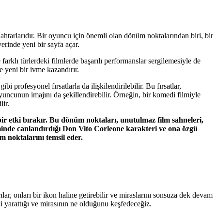
htarlarıdır. Bir oyuncu için önemli olan dönüm noktalarından biri, bir
erinde yeni bir sayfa açar.
farklı türlerdeki filmlerde başarılı performanslar sergilemesiyle de
e yeni bir ivme kazandırır.
ofesyonel fırsatlarla da ilişkilendirilebilir. Bu fırsatlar,
yuncunun imajını da şekillendirebilir. Örneğin, bir komedi filmiyle
lir.
bir etki bırakır. Bu dönüm noktaları, unutulmaz film sahneleri,
minde canlandırdığı Don Vito Corleone karakteri ve ona özgü
 noktalarını temsil eder.
ar, onları bir ikon haline getirebilir ve miraslarını sonsuza dek devam
etki yarattığı ve mirasının ne olduğunu keşfedeceğiz.