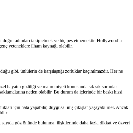
lan doğru adımları takip etmek ve hiç pes etmemektir. Hollywood’a
 genç yeteneklere ilham kaynağı olabilir.
uğu gibi, ünlülerin de karşılaştığı zorluklar kaçınılmazdır. Her ne
özel hayatın gizliliği ve mahremiyeti konusunda sık sık sorunlar
aklamalarına neden olabilir. Bu durum da içlerinde bir baskı hissi
kları için hata yapabilir, duygusal iniş çıkışlar yaşayabilirler. Ancak
ilir.
k sayıda göz önünde bulunma, ilişkilerinde daha fazla dikkat ve özveri