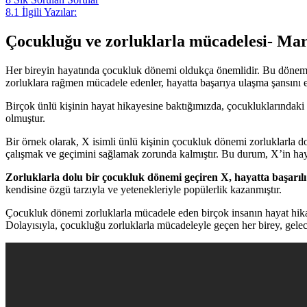
8.1
İlgili Yazılar:
Çocukluğu ve zorluklarla mücadelesi- Ma
Her bireyin hayatında çocukluk dönemi oldukça önemlidir. Bu dönem, kiş
zorluklara rağmen mücadele edenler, hayatta başarıya ulaşma şansını e
Birçok ünlü kişinin hayat hikayesine baktığımızda, çocukluklarındaki
olmuştur.
Bir örnek olarak, X isimli ünlü kişinin çocukluk dönemi zorluklarla do
çalışmak ve geçimini sağlamak zorunda kalmıştır. Bu durum, X’in haya
Zorluklarla dolu bir çocukluk dönemi geçiren X, hayatta başarılı o
kendisine özgü tarzıyla ve yetenekleriyle popülerlik kazanmıştır.
Çocukluk dönemi zorluklarla mücadele eden birçok insanın hayat hikayes
Dolayısıyla, çocukluğu zorluklarla mücadeleyle geçen her birey, gelece