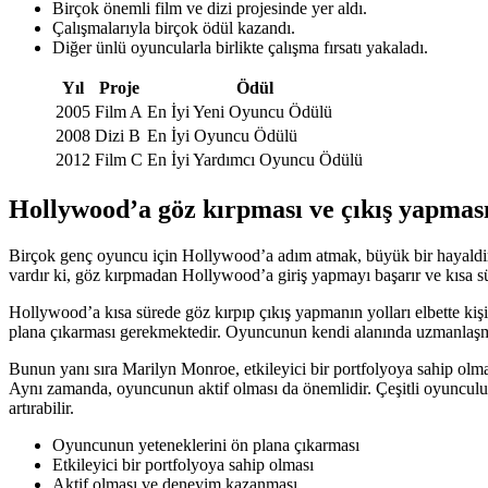
Birçok önemli film ve dizi projesinde yer aldı.
Çalışmalarıyla birçok ödül kazandı.
Diğer ünlü oyuncularla birlikte çalışma fırsatı yakaladı.
Yıl
Proje
Ödül
2005
Film A
En İyi Yeni Oyuncu Ödülü
2008
Dizi B
En İyi Oyuncu Ödülü
2012
Film C
En İyi Yardımcı Oyuncu Ödülü
Hollywood’a göz kırpması ve çıkış yapmas
Birçok genç oyuncu için Hollywood’a adım atmak, büyük bir hayaldir
vardır ki, göz kırpmadan Hollywood’a giriş yapmayı başarır ve kısa sü
Hollywood’a kısa sürede göz kırpıp çıkış yapmanın yolları elbette kişide
plana çıkarması gerekmektedir. Oyuncunun kendi alanında uzmanlaşmas
Bunun yanı sıra Marilyn Monroe, etkileyici bir portfolyoya sahip olma
Aynı zamanda, oyuncunun aktif olması da önemlidir. Çeşitli oyunculuk
artırabilir.
Oyuncunun yeteneklerini ön plana çıkarması
Etkileyici bir portfolyoya sahip olması
Aktif olması ve deneyim kazanması