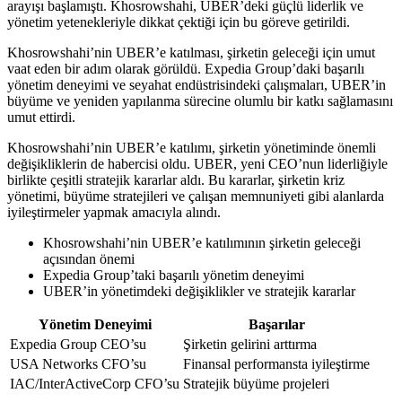
arayışı başlamıştı. Khosrowshahi, UBER’deki güçlü liderlik ve
yönetim yetenekleriyle dikkat çektiği için bu göreve getirildi.
Khosrowshahi’nin UBER’e katılması, şirketin geleceği için umut
vaat eden bir adım olarak görüldü. Expedia Group’daki başarılı
yönetim deneyimi ve seyahat endüstrisindeki çalışmaları, UBER’in
büyüme ve yeniden yapılanma sürecine olumlu bir katkı sağlamasını
umut ettirdi.
Khosrowshahi’nin UBER’e katılımı, şirketin yönetiminde önemli
değişikliklerin de habercisi oldu. UBER, yeni CEO’nun liderliğiyle
birlikte çeşitli stratejik kararlar aldı. Bu kararlar, şirketin kriz
yönetimi, büyüme stratejileri ve çalışan memnuniyeti gibi alanlarda
iyileştirmeler yapmak amacıyla alındı.
Khosrowshahi’nin UBER’e katılımının şirketin geleceği
açısından önemi
Expedia Group’taki başarılı yönetim deneyimi
UBER’in yönetimdeki değişiklikler ve stratejik kararlar
Yönetim Deneyimi
Başarılar
Expedia Group CEO’su
Şirketin gelirini arttırma
USA Networks CFO’su
Finansal performansta iyileştirme
IAC/InterActiveCorp CFO’su
Stratejik büyüme projeleri