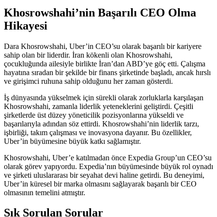
Khosrowshahi’nin Başarılı CEO Olma
Hikayesi
Dara Khosrowshahi, Uber’in CEO’su olarak başarılı bir kariyere
sahip olan bir liderdir. İran kökenli olan Khosrowshahi,
çocukluğunda ailesiyle birlikte İran’dan ABD’ye göç etti. Çalışma
hayatına sıradan bir şekilde bir finans şirketinde başladı, ancak hırslı
ve girişimci ruhuna sahip olduğunu her zaman gösterdi.
İş dünyasında yükselmek için sürekli olarak zorluklarla karşılaşan
Khosrowshahi, zamanla liderlik yeteneklerini geliştirdi. Çeşitli
şirketlerde üst düzey yöneticilik pozisyonlarına yükseldi ve
başarılarıyla adından söz ettirdi. Khosrowshahi’nin liderlik tarzı,
işbirliği, takım çalışması ve inovasyona dayanır. Bu özellikler,
Uber’in büyümesine büyük katkı sağlamıştır.
Khosrowshahi, Uber’e katılmadan önce Expedia Group’un CEO’su
olarak görev yapıyordu. Expedia’nın büyümesinde büyük rol oynadı
ve şirketi uluslararası bir seyahat devi haline getirdi. Bu deneyimi,
Uber’in küresel bir marka olmasını sağlayarak başarılı bir CEO
olmasının temelini atmıştır.
Sık Sorulan Sorular