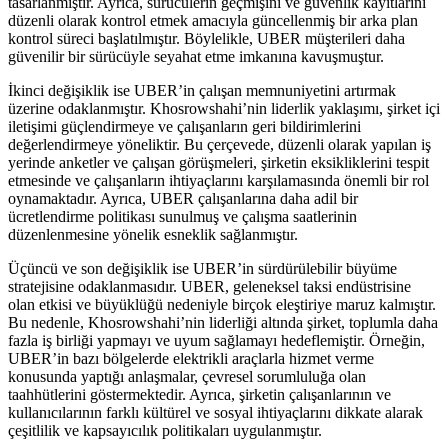
tasarlanmıştır. Ayrıca, sürücülerin geçmişini ve güvenlik kayıtlarını
düzenli olarak kontrol etmek amacıyla güncellenmiş bir arka plan
kontrol süreci başlatılmıştır. Böylelikle, UBER müşterileri daha
güvenilir bir sürücüyle seyahat etme imkanına kavuşmuştur.
İkinci değişiklik ise UBER’in çalışan memnuniyetini artırmak
üzerine odaklanmıştır. Khosrowshahi’nin liderlik yaklaşımı, şirket içi
iletişimi güçlendirmeye ve çalışanların geri bildirimlerini
değerlendirmeye yöneliktir. Bu çerçevede, düzenli olarak yapılan iş
yerinde anketler ve çalışan görüşmeleri, şirketin eksikliklerini tespit
etmesinde ve çalışanların ihtiyaçlarını karşılamasında önemli bir rol
oynamaktadır. Ayrıca, UBER çalışanlarına daha adil bir
ücretlendirme politikası sunulmuş ve çalışma saatlerinin
düzenlenmesine yönelik esneklik sağlanmıştır.
Üçüncü ve son değişiklik ise UBER’in sürdürülebilir büyüme
stratejisine odaklanmasıdır. UBER, geleneksel taksi endüstrisine
olan etkisi ve büyüklüğü nedeniyle birçok eleştiriye maruz kalmıştır.
Bu nedenle, Khosrowshahi’nin liderliği altında şirket, toplumla daha
fazla iş birliği yapmayı ve uyum sağlamayı hedeflemiştir. Örneğin,
UBER’in bazı bölgelerde elektrikli araçlarla hizmet verme
konusunda yaptığı anlaşmalar, çevresel sorumluluğa olan
taahhütlerini göstermektedir. Ayrıca, şirketin çalışanlarının ve
kullanıcılarının farklı kültürel ve sosyal ihtiyaçlarını dikkate alarak
çeşitlilik ve kapsayıcılık politikaları uygulanmıştır.