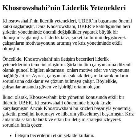
Khosrowshahi’nin Liderlik Yetenekleri
Khosrowshahi’nin liderlik yetenekleri, UBER’in başarısına önemli
katkı sağlamıştır. Dara Khosrowshahi, UBER’e katıldığından beri
şirketin yönetiminde önemli değişiklikler yaparak büyük bir
dönüşüm sağlamıştır. Liderlik tarzı, şirket kültürünü değiştirerek
çalışanların motivasyonunu artırmış ve kriz yönetiminde etkili
olmuştur.
Öncelikle, Khosrowshahi’nin iletişim becerileri liderlik
yeteneklerinin temelini oluşturur. Şirketin tüm çalışanlarına düzenli
olarak güncel bilgileri aktarması, onları motive eder ve vizyonuna
bağlılığı artırır. Ayrıca, çalışanlarla sık sık iletişim kurarak onların
sorunlarına odaklanır ve çözüm bulmaya çalışır. Böylelikle,
çalışanlar arasında güven ve işbirliği ortamı oluşur.
İkinci olarak, Khosrowshahi kriz yönetimi konusunda etkili bir
liderdir. UBER, Khosrowshahi döneminde birçok krizle
karşılaşmıştır. Ancak Khosrowshahi bu krizleri başarıyla yönetmiş,
şirketin prestijini korumayı ve itibarını yükseltmeyi başarmıştır. Kriz
anlarında sakin kalarak ve etkili bir iletişim stratejisi izleyerek
sorunları hızla çözer.
İletişim becerilerini etkin şekilde kullanır.