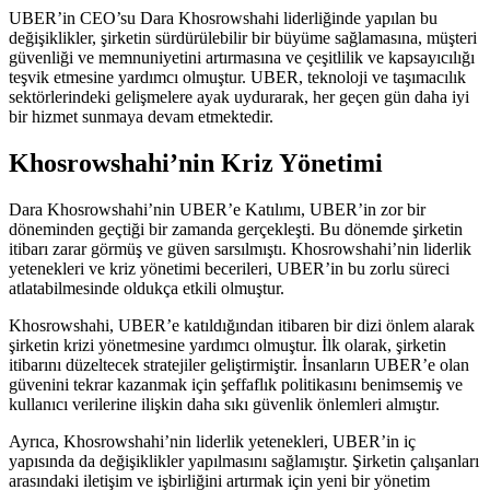
UBER’in CEO’su Dara Khosrowshahi liderliğinde yapılan bu
değişiklikler, şirketin sürdürülebilir bir büyüme sağlamasına, müşteri
güvenliği ve memnuniyetini artırmasına ve çeşitlilik ve kapsayıcılığı
teşvik etmesine yardımcı olmuştur. UBER, teknoloji ve taşımacılık
sektörlerindeki gelişmelere ayak uydurarak, her geçen gün daha iyi
bir hizmet sunmaya devam etmektedir.
Khosrowshahi’nin Kriz Yönetimi
Dara Khosrowshahi’nin UBER’e Katılımı, UBER’in zor bir
döneminden geçtiği bir zamanda gerçekleşti. Bu dönemde şirketin
itibarı zarar görmüş ve güven sarsılmıştı. Khosrowshahi’nin liderlik
yetenekleri ve kriz yönetimi becerileri, UBER’in bu zorlu süreci
atlatabilmesinde oldukça etkili olmuştur.
Khosrowshahi, UBER’e katıldığından itibaren bir dizi önlem alarak
şirketin krizi yönetmesine yardımcı olmuştur. İlk olarak, şirketin
itibarını düzeltecek stratejiler geliştirmiştir. İnsanların UBER’e olan
güvenini tekrar kazanmak için şeffaflık politikasını benimsemiş ve
kullanıcı verilerine ilişkin daha sıkı güvenlik önlemleri almıştır.
Ayrıca, Khosrowshahi’nin liderlik yetenekleri, UBER’in iç
yapısında da değişiklikler yapılmasını sağlamıştır. Şirketin çalışanları
arasındaki iletişim ve işbirliğini artırmak için yeni bir yönetim