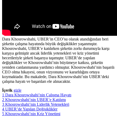
Dara Khosrowshahi, UBER’in CEO’su olarak atandığından beri
şirketin çalışma hayatında büyük değişiklikler yaşanmıştır.
Khosrowshahi, UBER’e katılırken şirketin zorlu durumuyla karşı
karşıya gelmiştir ancak liderlik yetenekleri ve kriz yönetimi
becerileriyle şirketi başarıya taşımıştır. UBER’de yapılan
değişiklikler ve Khosrowshahi’nin büyümeye katkısı, şirketin
yeniden canlanmasına yardımcı olmuştur. Khosrowshahi’nin başarılı
CEO olma hikayesi, onun vizyonunu ve kararlılığını ortaya
koymaktadır. Bu makalede, Dara Khosrowshahi’nin UBER’deki
çalışma hayatı ve başarıları ele alınacaktır.
İçerik
gizle
1
Dara Khosrowshahi’nin Çalışma Hayatı
2
Khosrowshahi’nin UBER’e Katılımı
3
Khosrowshahi’nin Liderlik Yetenekleri
4
UBER’de Yapılan Değişiklikler
5
Khosrowshahi’nin Kriz Yönetimi