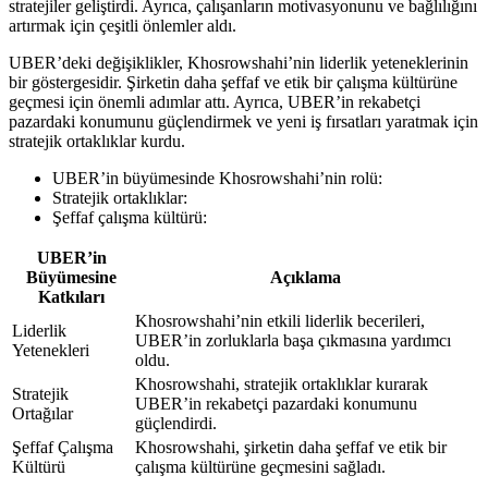
stratejiler geliştirdi. Ayrıca, çalışanların motivasyonunu ve bağlılığını
artırmak için çeşitli önlemler aldı.
UBER’deki değişiklikler, Khosrowshahi’nin liderlik yeteneklerinin
bir göstergesidir. Şirketin daha şeffaf ve etik bir çalışma kültürüne
geçmesi için önemli adımlar attı. Ayrıca, UBER’in rekabetçi
pazardaki konumunu güçlendirmek ve yeni iş fırsatları yaratmak için
stratejik ortaklıklar kurdu.
UBER’in büyümesinde Khosrowshahi’nin rolü:
Stratejik ortaklıklar:
Şeffaf çalışma kültürü:
UBER’in
Büyümesine
Açıklama
Katkıları
Khosrowshahi’nin etkili liderlik becerileri,
Liderlik
UBER’in zorluklarla başa çıkmasına yardımcı
Yetenekleri
oldu.
Khosrowshahi, stratejik ortaklıklar kurarak
Stratejik
UBER’in rekabetçi pazardaki konumunu
Ortağılar
güçlendirdi.
Şeffaf Çalışma
Khosrowshahi, şirketin daha şeffaf ve etik bir
Kültürü
çalışma kültürüne geçmesini sağladı.