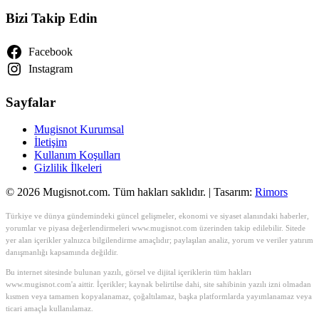
Bizi Takip Edin
Facebook
Instagram
Sayfalar
Mugisnot Kurumsal
İletişim
Kullanım Koşulları
Gizlilik İlkeleri
© 2026 Mugisnot.com. Tüm hakları saklıdır. | Tasarım:
Rimors
Türkiye ve dünya gündemindeki güncel gelişmeler, ekonomi ve siyaset alanındaki haberler,
yorumlar ve piyasa değerlendirmeleri www.mugisnot.com üzerinden takip edilebilir. Sitede
yer alan içerikler yalnızca bilgilendirme amaçlıdır; paylaşılan analiz, yorum ve veriler yatırım
danışmanlığı kapsamında değildir.
Bu internet sitesinde bulunan yazılı, görsel ve dijital içeriklerin tüm hakları
www.mugisnot.com'a aittir. İçerikler; kaynak belirtilse dahi, site sahibinin yazılı izni olmadan
kısmen veya tamamen kopyalanamaz, çoğaltılamaz, başka platformlarda yayımlanamaz veya
ticari amaçla kullanılamaz.