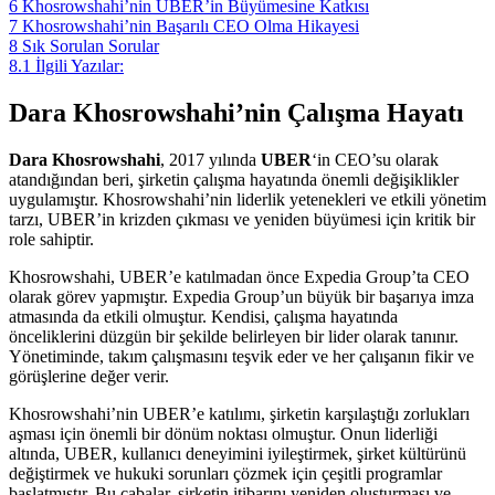
6
Khosrowshahi’nin UBER’in Büyümesine Katkısı
7
Khosrowshahi’nin Başarılı CEO Olma Hikayesi
8
Sık Sorulan Sorular
8.1
İlgili Yazılar:
Dara Khosrowshahi’nin Çalışma Hayatı
Dara Khosrowshahi
, 2017 yılında
UBER
‘in CEO’su olarak
atandığından beri, şirketin çalışma hayatında önemli değişiklikler
uygulamıştır. Khosrowshahi’nin liderlik yetenekleri ve etkili yönetim
tarzı, UBER’in krizden çıkması ve yeniden büyümesi için kritik bir
role sahiptir.
Khosrowshahi, UBER’e katılmadan önce Expedia Group’ta CEO
olarak görev yapmıştır. Expedia Group’un büyük bir başarıya imza
atmasında da etkili olmuştur. Kendisi, çalışma hayatında
önceliklerini düzgün bir şekilde belirleyen bir lider olarak tanınır.
Yönetiminde, takım çalışmasını teşvik eder ve her çalışanın fikir ve
görüşlerine değer verir.
Khosrowshahi’nin UBER’e katılımı, şirketin karşılaştığı zorlukları
aşması için önemli bir dönüm noktası olmuştur. Onun liderliği
altında, UBER, kullanıcı deneyimini iyileştirmek, şirket kültürünü
değiştirmek ve hukuki sorunları çözmek için çeşitli programlar
başlatmıştır. Bu çabalar, şirketin itibarını yeniden oluşturması ve