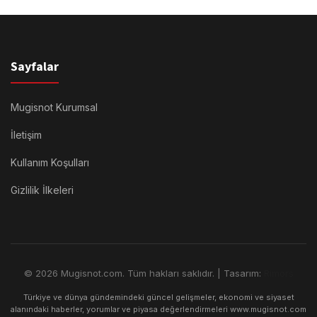
Sayfalar
Mugisnot Kurumsal
İletişim
Kullanım Koşulları
Gizlilik İlkeleri
© 2026 Mugisnot.com. Tüm hakları saklıdır. | Tasarım:
Rimors
Türkiye ve dünya gündemindeki güncel gelişmeler, ekonomi ve siyaset
alanındaki haberler, yorumlar ve piyasa değerlendirmeleri www.mugisnot.com