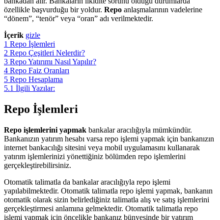
bankadan alır. Bankaların likidite sorunu olduğu durumlarda
özellikle başvurduğu bir yoldur.
Repo
anlaşmalarının vadelerine
“dönem”, “tenör” veya “oran” adı verilmektedir.
İçerik
gizle
1
Repo İşlemleri
2
Repo Çeşitleri Nelerdir?
3
Repo Yatırımı Nasıl Yapılır?
4
Repo Faiz Oranları
5
Repo Hesaplama
5.1
İlgili Yazılar:
Repo İşlemleri
Repo işlemlerini yapmak
bankalar aracılığıyla mümkündür.
Bankanızın yatırım hesabı varsa repo işlemi yapmak için bankanızın
internet bankacılığı sitesini veya mobil uygulamasını kullanarak
yatırım işlemlerinizi yönettiğiniz bölümden repo işlemlerini
gerçekleştirebilirsiniz.
Otomatik talimatla da bankalar aracılığıyla repo işlemi
yapılabilmektedir. Otomatik talimatla repo işlemi yapmak, bankanın
otomatik olarak sizin belirlediğiniz talimatla alış ve satış işlemlerini
gerçekleştirmesi anlamına gelmektedir. Otomatik talimatla repo
işlemi yapmak için öncelikle bankanız bünyesinde bir yatırım