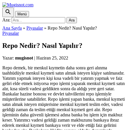
Menü
Ara:
Ara
Ana Sayfa
»
Piyasalar
»
Repo Nedir? Nasıl Yapılır?
Piyasalar
Repo Nedir? Nasıl Yapılır?
Yazar:
mugisnot
|
Haziran 25, 2022
Repo demek, bir menkul kıymetin daha sonra geri alınma
taahhüdüyle menkul kıymeti satın almak isteyen kişiye satılmasıdır.
Yatırım yapmak isteyen kişi kısa vadeli bir yatırım yapmak ve faiz
geliri elde etmek istiyorsa repo işlemi yaparak menkul kıymeti satın
alır, kısa süreli vadesi geldikten sonra da aldığı yere geri satar.
Bankalar hazine bonosu ve devlet tahvillerini repo işlemiyle
müşterilerine satabilirler. Repo işlemi yapan banka, menkul kıymeti
satın almak isteyen müşterisine menkul kıymeti teslim eder, vadesi
geldiği zaman da teslim ettiği menkul kıymeti geri alır. Repo
işleminin daha güvenli işlemesi adına banka bu işlem için makbuz
keser. Yatırımcı vadesi geldiği zaman makbuzunu bankaya ibraz
ederek menkul kıymeti bankaya verir ve elde ettiği faiz gelirini