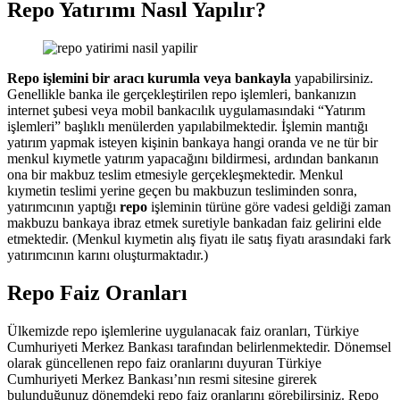
Repo Yatırımı Nasıl Yapılır?
Repo işlemini bir aracı kurumla veya bankayla
yapabilirsiniz.
Genellikle banka ile gerçekleştirilen repo işlemleri, bankanızın
internet şubesi veya mobil bankacılık uygulamasındaki “Yatırım
işlemleri” başlıklı menülerden yapılabilmektedir. İşlemin mantığı
yatırım yapmak isteyen kişinin bankaya hangi oranda ve ne tür bir
menkul kıymetle yatırım yapacağını bildirmesi, ardından bankanın
ona bir makbuz teslim etmesiyle gerçekleşmektedir. Menkul
kıymetin teslimi yerine geçen bu makbuzun tesliminden sonra,
yatırımcının yaptığı
repo
işleminin türüne göre vadesi geldiği zaman
makbuzu bankaya ibraz etmek suretiyle bankadan faiz gelirini elde
etmektedir. (Menkul kıymetin alış fiyatı ile satış fiyatı arasındaki fark
yatırımcının karını oluşturmaktadır.)
Repo Faiz Oranları
Ülkemizde repo işlemlerine uygulanacak faiz oranları, Türkiye
Cumhuriyeti Merkez Bankası tarafından belirlenmektedir. Dönemsel
olarak güncellenen repo faiz oranlarını duyuran Türkiye
Cumhuriyeti Merkez Bankası’nın resmi sitesine girerek
bulunduğunuz dönemdeki repo faiz oranlarını görebilirsiniz. Repo