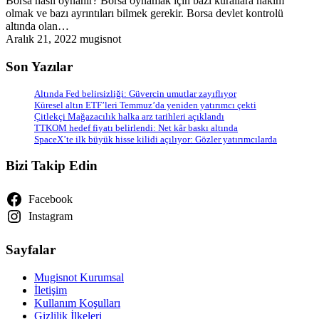
Borsa nasıl oynanır? Borsa oynamak için bazı kurallara hâkim
olmak ve bazı ayrıntıları bilmek gerekir. Borsa devlet kontrolü
altında olan…
Aralık 21, 2022
mugisnot
Son Yazılar
Altında Fed belirsizliği: Güvercin umutlar zayıflıyor
Küresel altın ETF’leri Temmuz’da yeniden yatırımcı çekti
Çitlekçi Mağazacılık halka arz tarihleri açıklandı
TTKOM hedef fiyatı belirlendi: Net kâr baskı altında
SpaceX’te ilk büyük hisse kilidi açılıyor: Gözler yatırımcılarda
Bizi Takip Edin
Facebook
Instagram
Sayfalar
Mugisnot Kurumsal
İletişim
Kullanım Koşulları
Gizlilik İlkeleri