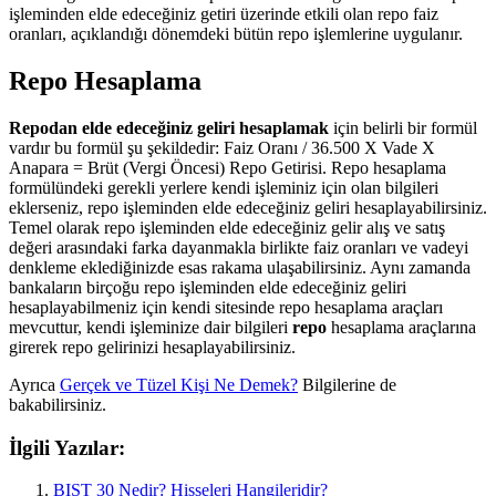
işleminden elde edeceğiniz getiri üzerinde etkili olan repo faiz
oranları, açıklandığı dönemdeki bütün repo işlemlerine uygulanır.
Repo Hesaplama
Repodan elde edeceğiniz geliri hesaplamak
için belirli bir formül
vardır bu formül şu şekildedir: Faiz Oranı / 36.500 X Vade X
Anapara = Brüt (Vergi Öncesi) Repo Getirisi. Repo hesaplama
formülündeki gerekli yerlere kendi işleminiz için olan bilgileri
eklerseniz, repo işleminden elde edeceğiniz geliri hesaplayabilirsiniz.
Temel olarak repo işleminden elde edeceğiniz gelir alış ve satış
değeri arasındaki farka dayanmakla birlikte faiz oranları ve vadeyi
denkleme eklediğinizde esas rakama ulaşabilirsiniz. Aynı zamanda
bankaların birçoğu repo işleminden elde edeceğiniz geliri
hesaplayabilmeniz için kendi sitesinde repo hesaplama araçları
mevcuttur, kendi işleminize dair bilgileri
repo
hesaplama araçlarına
girerek repo gelirinizi hesaplayabilirsiniz.
Ayrıca
Gerçek ve Tüzel Kişi Ne Demek?
Bilgilerine de
bakabilirsiniz.
İlgili Yazılar:
BIST 30 Nedir? Hisseleri Hangileridir?