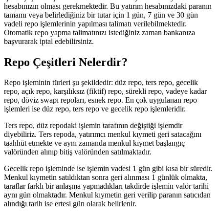
hesabınızın olması gerekmektedir. Bu yatırım hesabınızdaki paranın
tamamı veya belirlediğiniz bir tutar için 1 gün, 7 gün ve 30 gün
vadeli repo işlemlerinin yapılması talimatı verilebilmektedir.
Otomatik repo yapma talimatınızı istediğiniz zaman bankanıza
başvurarak iptal edebilirsiniz.
Repo Çeşitleri Nelerdir?
Repo işleminin türleri şu şekildedir: düz repo, ters repo, gecelik
repo, açık repo, karşılıksız (fiktif) repo, sürekli repo, vadeye kadar
repo, döviz swapı repoları, esnek repo. En çok uygulanan repo
işlemleri ise düz repo, ters repo ve gecelik repo işlemleridir.
Ters repo, düz repodaki işlemin tarafının değiştiği işlemdir
diyebiliriz. Ters repoda, yatırımcı menkul kıymeti geri satacağını
taahhüt etmekte ve aynı zamanda menkul kıymet başlangıç
valöründen alınıp bitiş valöründen satılmaktadır.
Gecelik repo işleminde ise işlemin vadesi 1 gün gibi kısa bir süredir.
Menkul kıymetin satıldıktan sonra geri alınması 1 günlük olmakta,
taraflar farklı bir anlaşma yapmadıkları takdirde işlemin valör tarihi
aynı gün olmaktadır. Menkul kıymetin geri verilip paranın satıcıdan
alındığı tarih ise ertesi gün olarak belirlenir.