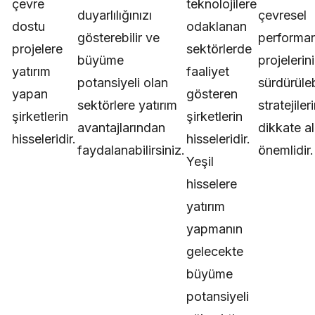
çevre
teknolojilere
duyarlılığınızı
çevresel
dostu
odaklanan
gösterebilir ve
performan
projelere
sektörlerde
büyüme
projelerin
yatırım
faaliyet
potansiyeli olan
sürdürülebi
yapan
gösteren
sektörlere yatırım
stratejileri
şirketlerin
şirketlerin
avantajlarından
dikkate a
hisseleridir.
hisseleridir.
faydalanabilirsiniz.
önemlidir.
Yeşil
hisselere
yatırım
yapmanın
gelecekte
büyüme
potansiyeli