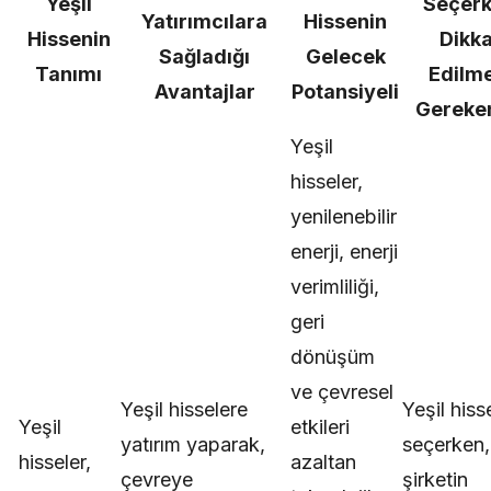
Yeşil
Seçer
Yatırımcılara
Hissenin
Hissenin
Dikka
Sağladığı
Gelecek
Tanımı
Edilme
Avantajlar
Potansiyeli
Gereke
Yeşil
hisseler,
yenilenebilir
enerji, enerji
verimliliği,
geri
dönüşüm
ve çevresel
Yeşil hisselere
Yeşil hiss
Yeşil
etkileri
yatırım yaparak,
seçerken,
hisseler,
azaltan
çevreye
şirketin