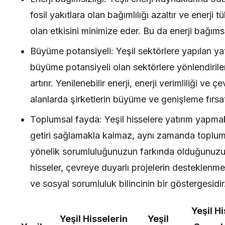
fosil yakıtlara olan bağımlılığı azaltır ve enerji 
olan etkisini minimize eder. Bu da enerji bağımsı
Büyüme potansiyeli: Yeşil sektörlere yapılan yat
büyüme potansiyeli olan sektörlere yönlendirile
artırır. Yenilenebilir enerji, enerji verimliliği ve çe
alanlarda şirketlerin büyüme ve genişleme fırsatl
Toplumsal fayda: Yeşil hisselere yatırım yapma
getiri sağlamakla kalmaz, aynı zamanda toplu
yönelik sorumluluğunuzun farkında olduğunuzu g
hisseler, çevreye duyarlı projelerin desteklenm
ve sosyal sorumluluk bilincinin bir göstergesidir
Yeşil H
Yeşil Hisselerin
Yeşil