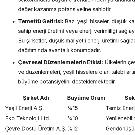
değer kazanma potansiyeline sahiptir.
Temettü Getirisi:
Bazı yeşil hisseler, düşük ka
sahip enerji üretimi veya enerji verimliliği sağlaya
Bu şirketler, düşük maliyetli enerji üretimi sağla
dağıtımında avantajlı konumdadır.
Çevresel Düzenlemelerin Etkisi:
Ülkelerin çev
ve düzenlemeleri, yeşil hisselere olan talebi art
büyüme potansiyelini desteklemektedir.
Şirket Adı
Büyüme Oranı
Sek
Yeşil Enerji A.Ş.
%15
Temiz Enerj
Eko Teknoloji Ltd.
%10
Yenilenebili
Çevre Dostu Üretim A.Ş.
%12
Geridönüş