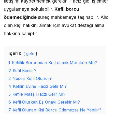
iletişimi kaybetmemek gerekir. Haciz gibi işlemler
uygulamaya sokulabilir.
Kefil borcu
ödemediğinde
süreç mahkemeye taşınabilir. Alıcı
olan kişi hakkını almak için avukat desteği alma
hakkına sahiptir.
İçerik
gizle
1
Kefillik Borcundan Kurtulmak Mümkün Mü?
2
Kefil Kimdir?
3
Neden Kefil Olunur?
4
Kefilin Evine Haciz Gelir Mi?
5
Kefile Maaş Haczi Gelir Mi?
6
Kefil Olurken Eş Onayı Gerekir Mi?
7
Kefil Olunan Kişi Borcu Ödemezse Ne Yapılır?