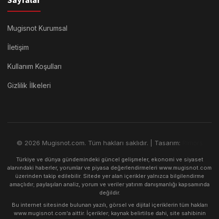
Sayfalar
Mugisnot Kurumsal
İletişim
Kullanım Koşulları
Gizlilik İlkeleri
© 2026 Mugisnot.com. Tüm hakları saklıdır. | Tasarım:
Rimors
Türkiye ve dünya gündemindeki güncel gelişmeler, ekonomi ve siyaset
alanındaki haberler, yorumlar ve piyasa değerlendirmeleri www.mugisnot.com
üzerinden takip edilebilir. Sitede yer alan içerikler yalnızca bilgilendirme
amaçlıdır; paylaşılan analiz, yorum ve veriler yatırım danışmanlığı kapsamında
değildir.
Bu internet sitesinde bulunan yazılı, görsel ve dijital içeriklerin tüm hakları
www.mugisnot.com'a aittir. İçerikler; kaynak belirtilse dahi, site sahibinin