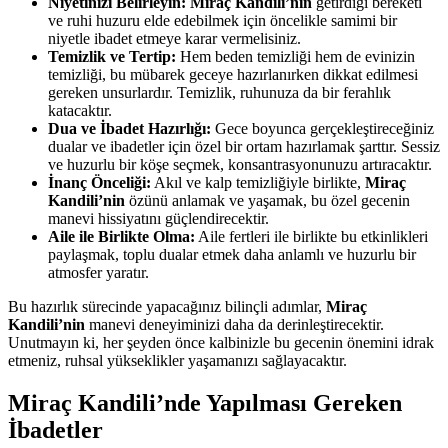
Niyetinizi Belirleyin:
Miraç Kandili’nin
getirdiği bereketi
ve ruhi huzuru elde edebilmek için öncelikle samimi bir
niyetle ibadet etmeye karar vermelisiniz.
Temizlik ve Tertip:
Hem beden temizliği hem de evinizin
temizliği, bu mübarek geceye hazırlanırken dikkat edilmesi
gereken unsurlardır. Temizlik, ruhunuza da bir ferahlık
katacaktır.
Dua ve İbadet Hazırlığı:
Gece boyunca gerçekleştireceğiniz
dualar ve ibadetler için özel bir ortam hazırlamak şarttır. Sessiz
ve huzurlu bir köşe seçmek, konsantrasyonunuzu artıracaktır.
İnanç Önceliği:
Akıl ve kalp temizliğiyle birlikte,
Miraç
Kandili’nin
özünü anlamak ve yaşamak, bu özel gecenin
manevi hissiyatını güçlendirecektir.
Aile ile Birlikte Olma:
Aile fertleri ile birlikte bu etkinlikleri
paylaşmak, toplu dualar etmek daha anlamlı ve huzurlu bir
atmosfer yaratır.
Bu hazırlık sürecinde yapacağınız bilinçli adımlar,
Miraç
Kandili’nin
manevi deneyiminizi daha da derinleştirecektir.
Unutmayın ki, her şeyden önce kalbinizle bu gecenin önemini idrak
etmeniz, ruhsal yükseklikler yaşamanızı sağlayacaktır.
Miraç Kandili’nde Yapılması Gereken
İbadetler