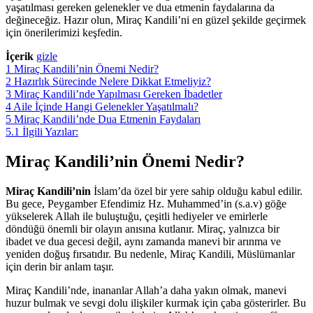
yaşatılması gereken gelenekler ve dua etmenin faydalarına da
değineceğiz. Hazır olun, Miraç Kandili’ni en güzel şekilde geçirmek
için önerilerimizi keşfedin.
İçerik
gizle
1
Miraç Kandili’nin Önemi Nedir?
2
Hazırlık Sürecinde Nelere Dikkat Etmeliyiz?
3
Miraç Kandili’nde Yapılması Gereken İbadetler
4
Aile İçinde Hangi Gelenekler Yaşatılmalı?
5
Miraç Kandili’nde Dua Etmenin Faydaları
5.1
İlgili Yazılar:
Miraç Kandili’nin Önemi Nedir?
Miraç Kandili’nin
İslam’da özel bir yere sahip olduğu kabul edilir.
Bu gece, Peygamber Efendimiz Hz. Muhammed’in (s.a.v) göğe
yükselerek Allah ile buluştuğu, çeşitli hediyeler ve emirlerle
döndüğü önemli bir olayın anısına kutlanır. Miraç, yalnızca bir
ibadet ve dua gecesi değil, aynı zamanda manevi bir arınma ve
yeniden doğuş fırsatıdır. Bu nedenle, Miraç Kandili, Müslümanlar
için derin bir anlam taşır.
Miraç Kandili’nde, inananlar Allah’a daha yakın olmak, manevi
huzur bulmak ve sevgi dolu ilişkiler kurmak için çaba gösterirler. Bu