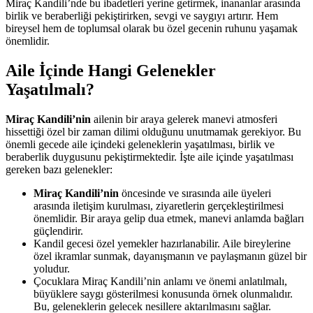
Miraç Kandili’nde bu ibadetleri yerine getirmek, inananlar arasında
birlik ve beraberliği pekiştirirken, sevgi ve saygıyı artırır. Hem
bireysel hem de toplumsal olarak bu özel gecenin ruhunu yaşamak
önemlidir.
Aile İçinde Hangi Gelenekler
Yaşatılmalı?
Miraç Kandili’nin
ailenin bir araya gelerek manevi atmosferi
hissettiği özel bir zaman dilimi olduğunu unutmamak gerekiyor. Bu
önemli gecede aile içindeki geleneklerin yaşatılması, birlik ve
beraberlik duygusunu pekiştirmektedir. İşte aile içinde yaşatılması
gereken bazı gelenekler:
Miraç Kandili’nin
öncesinde ve sırasında aile üyeleri
arasında iletişim kurulması, ziyaretlerin gerçekleştirilmesi
önemlidir. Bir araya gelip dua etmek, manevi anlamda bağları
güçlendirir.
Kandil gecesi özel yemekler hazırlanabilir. Aile bireylerine
özel ikramlar sunmak, dayanışmanın ve paylaşmanın güzel bir
yoludur.
Çocuklara Miraç Kandili’nin anlamı ve önemi anlatılmalı,
büyüklere saygı gösterilmesi konusunda örnek olunmalıdır.
Bu, geleneklerin gelecek nesillere aktarılmasını sağlar.