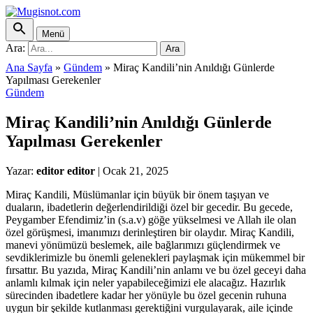
Menü
Ara:
Ara
Ana Sayfa
»
Gündem
»
Miraç Kandili’nin Anıldığı Günlerde
Yapılması Gerekenler
Gündem
Miraç Kandili’nin Anıldığı Günlerde
Yapılması Gerekenler
Yazar:
editor editor
|
Ocak 21, 2025
Miraç Kandili, Müslümanlar için büyük bir önem taşıyan ve
duaların, ibadetlerin değerlendirildiği özel bir gecedir. Bu gecede,
Peygamber Efendimiz’in (s.a.v) göğe yükselmesi ve Allah ile olan
özel görüşmesi, imanımızı derinleştiren bir olaydır. Miraç Kandili,
manevi yönümüzü beslemek, aile bağlarımızı güçlendirmek ve
sevdiklerimizle bu önemli gelenekleri paylaşmak için mükemmel bir
fırsattır. Bu yazıda, Miraç Kandili’nin anlamı ve bu özel geceyi daha
anlamlı kılmak için neler yapabileceğimizi ele alacağız. Hazırlık
sürecinden ibadetlere kadar her yönüyle bu özel gecenin ruhuna
uygun bir şekilde kutlanması gerektiğini vurgulayarak, aile içinde