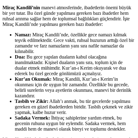
Miraç Kandili’nin
manevi atmosferinde, ibadetlerin önemi büyük
bir yer tutar. Bu özel günde yapılması gereken bazı ibadetler hem
ruhsal arınma sağlar hem de toplumsal bağlılıkları güçlendirir. İşte
Miraç Kandili’nde yapılması gereken bazı ibadetler:
Namaz:
Miraç Kandili’nde, özellikle gece namazı kılmak
teşvik edilmektedir. Gece vakti, ruhsal huzurun arttığı özel bir
zamandır ve farz namazların yanı sıra nafile namazlar da
kılınabilir.
Dua:
Bu gece yapılan duaların kabul olacağına
inanılmaktadır. Kişisel duaların yanı sıra, toplum için de
dualar etmek mühimdir. Kur’an-ı Kerim okuyarak ve dua
ederek bu özel gecede gönlümüzü açmalıyız.
Kur’an Okumak:
Miraç Kandili, Kur’an-ı Kerim’in
okunması için de uygun bir zamandır. Özellikle bu gecede,
belirli surelerin veya ayetlerin okunması, manevi bir derinlik
kazandırır.
Tasbih ve Zikir:
Allah’ı anmak, bu tür gecelerde yapılması
gereken en güzel ibadetlerden biridir. Tasbih çekmek ve zikir
yapmak, kalbe huzur verir.
Sadaka Vermek:
İhtiyaç sahiplerine yardım etmek, bu
gecenin ruhuna uygun bir eylemdir. Sadaka vermek, hem
maddi hem de manevi olarak bireyi ve toplumu destekler.