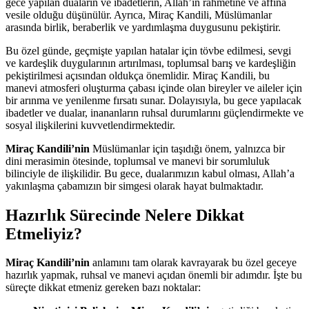
gece yapılan duaların ve ibadetlerin, Allah’ın rahmetine ve affına
vesile olduğu düşünülür. Ayrıca, Miraç Kandili, Müslümanlar
arasında birlik, beraberlik ve yardımlaşma duygusunu pekiştirir.
Bu özel günde, geçmişte yapılan hatalar için tövbe edilmesi, sevgi
ve kardeşlik duygularının artırılması, toplumsal barış ve kardeşliğin
pekiştirilmesi açısından oldukça önemlidir. Miraç Kandili, bu
manevi atmosferi oluşturma çabası içinde olan bireyler ve aileler için
bir arınma ve yenilenme fırsatı sunar. Dolayısıyla, bu gece yapılacak
ibadetler ve dualar, inananların ruhsal durumlarını güçlendirmekte ve
sosyal ilişkilerini kuvvetlendirmektedir.
Miraç Kandili’nin
Müslümanlar için taşıdığı önem, yalnızca bir
dini merasimin ötesinde, toplumsal ve manevi bir sorumluluk
bilinciyle de ilişkilidir. Bu gece, dualarımızın kabul olması, Allah’a
yakınlaşma çabamızın bir simgesi olarak hayat bulmaktadır.
Hazırlık Sürecinde Nelere Dikkat
Etmeliyiz?
Miraç Kandili’nin
anlamını tam olarak kavrayarak bu özel geceye
hazırlık yapmak, ruhsal ve manevi açıdan önemli bir adımdır. İşte bu
süreçte dikkat etmeniz gereken bazı noktalar: