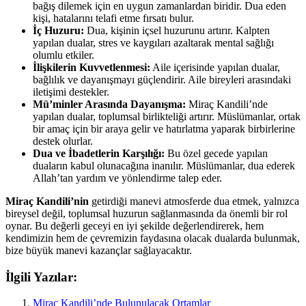
bağış dilemek için en uygun zamanlardan biridir. Dua eden
kişi, hatalarını telafi etme fırsatı bulur.
İç Huzuru:
Dua, kişinin içsel huzurunu artırır. Kalpten
yapılan dualar, stres ve kaygıları azaltarak mental sağlığı
olumlu etkiler.
İlişkilerin Kuvvetlenmesi:
Aile içerisinde yapılan dualar,
bağlılık ve dayanışmayı güçlendirir. Aile bireyleri arasındaki
iletişimi destekler.
Mü’minler Arasında Dayanışma:
Miraç Kandili’nde
yapılan dualar, toplumsal birlikteliği artırır. Müslümanlar, ortak
bir amaç için bir araya gelir ve hatırlatma yaparak birbirlerine
destek olurlar.
Dua ve İbadetlerin Karşılığı:
Bu özel gecede yapılan
duaların kabul olunacağına inanılır. Müslümanlar, dua ederek
Allah’tan yardım ve yönlendirme talep eder.
Miraç Kandili’nin
getirdiği manevi atmosferde dua etmek, yalnızca
bireysel değil, toplumsal huzurun sağlanmasında da önemli bir rol
oynar. Bu değerli geceyi en iyi şekilde değerlendirerek, hem
kendimizin hem de çevremizin faydasına olacak dualarda bulunmak,
bize büyük manevi kazançlar sağlayacaktır.
İlgili Yazılar:
Miraç Kandili’nde Bulunulacak Ortamlar