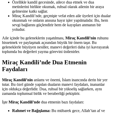
Özellikle kandil gecesinde, ailece dua etmek ve dua
metinlerini birlikte okumak, ruhsal olarak ailenin bir araya
gelmesine katkı sağlar.
Miraç Kandili’nde, geçmişte vefat eden aile üyeleri için dualar
okunmalı ve onların anısına hayır işler yapılmalıdır. Bu, hem
sevgi bağlarını güçlendirir hem de kayıpları anmanın bir
yoludur.
Aile içinde bu geleneklerin yaşatılması,
Miraç Kandili’nin
ruhunu
hissetmek ve paylaşmak açısından büyük bir önem taşır. Bu
geleneklerle büyüyen nesiller, manevi değerleri daha iyi kavrayarak
toplumda bu değerleri yayma görevini üstlenirler.
Miraç Kandili’nde Dua Etmenin
Faydaları
Miraç Kandili’nin
anlamı ve önemi, İslam inancında derin bir yer
tutar. Bu özel günde yapılan duaların manevi faydaları, inananlar
için oldukça değerlidir. Dua, ruhsal bir yükseliş sağlarken, aynı
zamanda toplumsal birlik ve beraberliği pekiştirir.
İşte
Miraç Kandili’nde
dua etmenin bazı faydaları:
Rahmet ve Bağışlama:
Bu mübarek gece, Allah’tan af ve