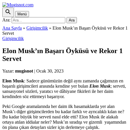
Menü
Ara:
Ara
Ana Sayfa
»
Girişimcilik
»
Elon Musk’ın Başarı Öyküsü ve Rekor 1
Servet
Girişimcilik
Elon Musk’ın Başarı Öyküsü ve Rekor 1
Servet
Yazar:
mugisnot
|
Ocak 30, 2023
Elon Musk
: Sadece günümüzün değil aynı zamanda çağımızın en
başarılı girişimcileri arasında kendine yer bulan
Elon Musk
; serveti,
sansasyonel sözleri, yaratıcı ve dâhiyane fikirleri ile her daim
kendinden söz ettirmeyi başarıyor.
Peki Google aramalarında her daim ilk basamaklarda yer alan
Musk’ı diğer girişimcilerden bu kadar farklı ve ayrıcalıklı kılan ne?
Bu kadar büyük bir serveti nasıl elde etti? Elon Musk ile alakalı
ortaya atılan iddialar neler? Musk’ın sıradışı ve gizemli yaşamından
ön plana çıkan detayları sizler için derlemeye çalıştık.