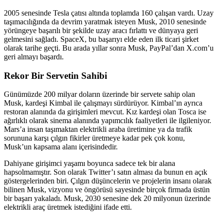
2005 senesinde Tesla çatısı altında toplamda 160 çalışan vardı. Uzay
taşımacılığında da devrim yaratmak isteyen Musk, 2010 senesinde
yörüngeye başarılı bir şekilde uzay aracı fırlattı ve dünyaya geri
gelmesini sağladı. SpaceX, bu başarıyı elde eden ilk ticari şirket
olarak tarihe geçti. Bu arada yıllar sonra Musk, PayPal’dan X.com’u
geri almayı başardı.
Rekor Bir Servetin Sahibi
Günümüzde 200 milyar doların üzerinde bir servete sahip olan
Musk, kardeşi Kimbal ile çalışmayı sürdürüyor. Kimbal’ın ayrıca
restoran alanında da girişimleri mevcut. Kız kardeşi olan Tosca ise
ağırlıklı olarak sinema alanında yapımcılık faaliyetleri ile ilgileniyor.
Mars’a insan taşımaktan elektrikli araba üretimine ya da trafik
sorununa karşı çılgın fikirler üretmeye kadar pek çok konu,
Musk’un kapsama alanı içerisindedir.
Dahiyane girişimci yaşamı boyunca sadece tek bir alana
hapsolmamıştır. Son olarak Twitter’ı satın alması da bunun en açık
göstergelerinden biri. Çılgın düşüncelerin ve projelerin insanı olarak
bilinen Musk, vizyonu ve öngörüsü sayesinde birçok firmada üstün
bir başarı yakaladı. Musk, 2030 senesine dek 20 milyonun üzerinde
elektrikli araç üretmek istediğini ifade etti.