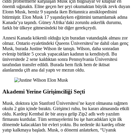
ciddi problemlerle karşılaşan Musk için bilgisayar ve kitaplar en
önemli sığınaktı. Eline geçen her şeyi okumaktan büyük zevk duyan
Elonn Musk, henüz 9 yaşında iken Britannica ansiklopedisini
bitirmiştir. Elon Musk 17 yaşındayken eğitimini tamamlamak adına
Kanada’ya taşındı. Güney Afrika’daki zorunlu askerlik durumu,
farklı bir ülkeye gitmesindeki bir diğer gerekçeydi.
Annesi Kanada kökenli olduğu için buradan vatandaşlık alması zor
olmaz. Ontario eyaletindeki Queens Üniversitesi’ne dahil olan genç
Musk, burada Justine Wilson ile tanıştı. Wilson, daha sonradan
evlenip birlikte 5 çocuk yapacakları kadının ta kendisiydi. Bu
üniversitede 2 sene kaldıktan sonra Pennsylvania Üniversitesi
tarafından transfer edildi. Burada hem fizik hem de iktisat
alanlarında çift ana dal yaptı ve mezun oldu.
Akademi Yerine Girişimciliği Seçti
Musk, doktora için Stanford Üniversitesi’ne kayıt olmasına rağmen
okulu 2 gün içinde bıraktı. Girişimci ruhu, bu kararı almasında etkili
oldu. Kardeşi Kembal ile bir araya gelip Zip2 adlı web yazılım
firmasını kurdular. Tüm sermayelerini bu işe harcadıkları için ilk
dönemde kalacakları bir evleri yoktu. Bu nedenle iki kardeş ofiste
yatıp kalkmaya başladı. Musk, o dönemi anlatırken, “Uyanık