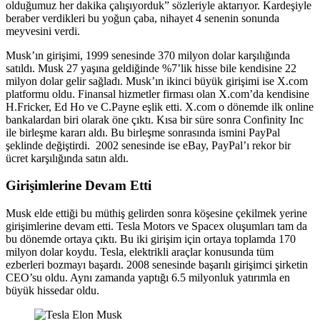
olduğumuz her dakika çalışıyorduk” sözleriyle aktarıyor. Kardeşiyle
beraber verdikleri bu yoğun çaba, nihayet 4 senenin sonunda
meyvesini verdi.
Musk’ın girişimi, 1999 senesinde 370 milyon dolar karşılığında
satıldı. Musk 27 yaşına geldiğinde %7’lik hisse bile kendisine 22
milyon dolar gelir sağladı. Musk’ın ikinci büyük girişimi ise X.com
platformu oldu. Finansal hizmetler firması olan X.com’da kendisine
H.Fricker, Ed Ho ve C.Payne eşlik etti. X.com o dönemde ilk online
bankalardan biri olarak öne çıktı. Kısa bir süre sonra Confinity Inc
ile birleşme kararı aldı. Bu birleşme sonrasında ismini PayPal
şeklinde değiştirdi. 2002 senesinde ise eBay, PayPal’ı rekor bir
ücret karşılığında satın aldı.
Girişimlerine Devam Etti
Musk elde ettiği bu müthiş gelirden sonra köşesine çekilmek yerine
girişimlerine devam etti. Tesla Motors ve Spacex oluşumları tam da
bu dönemde ortaya çıktı. Bu iki girişim için ortaya toplamda 170
milyon dolar koydu. Tesla, elektrikli araçlar konusunda tüm
ezberleri bozmayı başardı. 2008 senesinde başarılı girişimci şirketin
CEO’su oldu. Aynı zamanda yaptığı 6.5 milyonluk yatırımla en
büyük hissedar oldu.