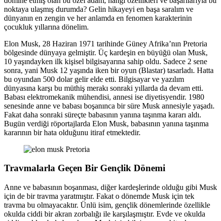
domine etmiş olan bu özel adam, hangi özellikleri ve başarılarıyla bu
noktaya ulaşmış durumda? Gelin hikayeyi en başa saralım ve
dünyanın en zengin ve her anlamda en fenomen karakterinin
çocukluk yıllarına dönelim.
Elon Musk, 28 Haziran 1971 tarihinde Güney Afrika’nın Pretoria
bölgesinde dünyaya gelmiştir. Üç kardeşin en büyüğü olan Musk,
10 yaşındayken ilk kişisel bilgisayarına sahip oldu. Sadece 2 sene
sonra, yani Musk 12 yaşında iken bir oyun (Blastar) tasarladı. Hatta
bu oyundan 500 dolar gelir elde etti. Bilgisayar ve yazılım
dünyasına karşı bu müthiş merakı sonraki yıllarda da devam etti.
Babası elektromekanik mühendisi, annesi ise diyetisyendir. 1980
senesinde anne ve babası boşanınca bir süre Musk annesiyle yaşadı.
Fakat daha sonraki süreçte babasının yanına taşınma kararı aldı.
Bugün verdiği röportajlarda Elon Musk, babasının yanına taşınma
kararının bir hata olduğunu itiraf etmektedir.
Travmalarla Geçen Bir Gençlik Dönemi
Anne ve babasının boşanması, diğer kardeşlerinde olduğu gibi Musk
için de bir travma yaratmıştır. Fakat o dönemde Musk için tek
travma bu olmayacaktır. Ünlü isim, gençlik dönemlerinde özellikle
okulda ciddi bir akran zorbalığı ile karşılaşmıştır. Evde ve okulda