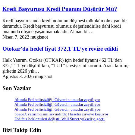
Kredi Başvurusu Kredi Puanını Düşürür Mü?
Kredi başvurusunda kredi notunun düşmesi mümkün olmayan bir
durumdur. Kredi başvurusu olumsuz değerlendirilse dahi kredi
puanında düşme yaşanmamaktadır. Alınan bir…
Nisan 7, 2022
mugisnot
Otokar’da hedef fiyat 372,1 TL’ye revize edildi
Halk Yatırım, Otokar (OTKAR) için hedef fiyatını 462 TL’den
372,1 TL’ye düşürürken, “TUT” tavsiyesini korudu. Aracı kurum,
şirketin 2026 yılı…
Ağustos 3, 2026
mugisnot
Son Yazılar
Altında Fed belirsizliği: Güvercin umutlar zayıflıyor
Altında Fed belirsizliği: Güvercin umutlar zayıflıyor
Altında Fed belirsizliği: Güvercin umutlar zayıflıyor
SpaceX yatırımcısını sevindirdi: Hisseler zirveye koşuyor
Fed faiz beklentileri değişti: Wall Street yükselişe geçti
Bizi Takip Edin