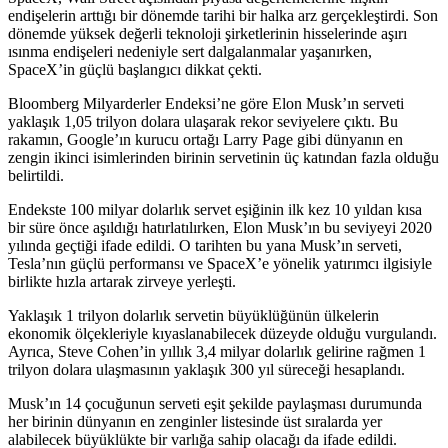
endişelerin arttığı bir dönemde tarihi bir halka arz gerçekleştirdi. Son
dönemde yüksek değerli teknoloji şirketlerinin hisselerinde aşırı
ısınma endişeleri nedeniyle sert dalgalanmalar yaşanırken,
SpaceX’in güçlü başlangıcı dikkat çekti.
Bloomberg Milyarderler Endeksi’ne göre Elon Musk’ın serveti
yaklaşık 1,05 trilyon dolara ulaşarak rekor seviyelere çıktı. Bu
rakamın, Google’ın kurucu ortağı Larry Page gibi dünyanın en
zengin ikinci isimlerinden birinin servetinin üç katından fazla olduğu
belirtildi.
Endekste 100 milyar dolarlık servet eşiğinin ilk kez 10 yıldan kısa
bir süre önce aşıldığı hatırlatılırken, Elon Musk’ın bu seviyeyi 2020
yılında geçtiği ifade edildi. O tarihten bu yana Musk’ın serveti,
Tesla’nın güçlü performansı ve SpaceX’e yönelik yatırımcı ilgisiyle
birlikte hızla artarak zirveye yerleşti.
Yaklaşık 1 trilyon dolarlık servetin büyüklüğünün ülkelerin
ekonomik ölçekleriyle kıyaslanabilecek düzeyde olduğu vurgulandı.
Ayrıca, Steve Cohen’in yıllık 3,4 milyar dolarlık gelirine rağmen 1
trilyon dolara ulaşmasının yaklaşık 300 yıl süreceği hesaplandı.
Musk’ın 14 çocuğunun serveti eşit şekilde paylaşması durumunda
her birinin dünyanın en zenginler listesinde üst sıralarda yer
alabilecek büyüklükte bir varlığa sahip olacağı da ifade edildi.