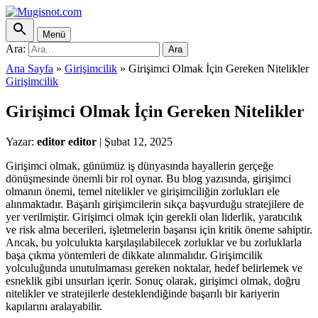
Menü
Ara:
Ara
Ana Sayfa
»
Girişimcilik
»
Girişimci Olmak İçin Gereken Nitelikler
Girişimcilik
Girişimci Olmak İçin Gereken Nitelikler
Yazar:
editor editor
|
Şubat 12, 2025
Girişimci olmak, günümüz iş dünyasında hayallerin gerçeğe
dönüşmesinde önemli bir rol oynar. Bu blog yazısında, girişimci
olmanın önemi, temel nitelikler ve girişimciliğin zorlukları ele
alınmaktadır. Başarılı girişimcilerin sıkça başvurduğu stratejilere de
yer verilmiştir. Girişimci olmak için gerekli olan liderlik, yaratıcılık
ve risk alma becerileri, işletmelerin başarısı için kritik öneme sahiptir.
Ancak, bu yolculukta karşılaşılabilecek zorluklar ve bu zorluklarla
başa çıkma yöntemleri de dikkate alınmalıdır. Girişimcilik
yolculuğunda unutulmaması gereken noktalar, hedef belirlemek ve
esneklik gibi unsurları içerir. Sonuç olarak, girişimci olmak, doğru
nitelikler ve stratejilerle desteklendiğinde başarılı bir kariyerin
kapılarını aralayabilir.