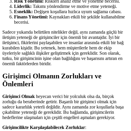
Risk Yönetimi:
Riskleri analiz etme ve yönetme becerisi.
Liderlik:
Takımı yönlendirme ve motive etme yeteneği.
Esneklik:
Değişen koşullara hızlıca uyum sağlama cabası.
Finans Yönetimi:
Kaynakları etkili bir şekilde kullanabilme
becerisi.
Sadece yukarıda belirtilen nitelikler değil, aynı zamanda güçlü bir
iletişim yeteneği de girişimciler için önemli bir avantajdır. İyi bir
iletişimci, fikirlerini paylaşabilen ve insanlar arasında etkili bir bağ
kurabilen kişidir. Bu yetenek, hem müşterilerle hem de ekip
üyeleriyle sağlıklı ilişkiler geliştirmek için gereklidir. Son olarak,
tutku, bir girişimcinin işine olan bağlılığını ve başarısını artıran en
önemli faktörlerden biridir.
Girişimci Olmanın Zorlukları ve
Önlemleri
Girişimci Olmak
heyecan verici bir yolculuk olsa da, birçok
zorluğu da beraberinde getirir. Başarılı bir girişimci olmak için
sadece kararlılık yeterli değildir. Aynı zamanda zor koşullarla başa
çıkabilme yeteneği de gereklidir. Bu bağlamda, girişimcilerin
hedeflerine ulaşmaları için çeşitli engelleri aşmaları gerekiyor.
Girişimcilikte Karşılaşılabilecek Zorluklar
: