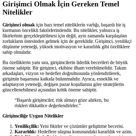
Girişimci Olmak İçin Gereken Temel
Nitelikler
Girişimci olmak
için bazı temel niteliklerin varlığı, başarılı bir iş
kurmanın öncelikli faktörlerindendir. Bu nitelikler, yalnızca iş
fikirlerinin gerçekleştirilmesi için değil, aynı zamanda karşılaşılan
zorlukların üstesinden gelmek için de gereklidir. Girişimci, yenilikçi
düşünme yeteneği, yüksek motivasyon ve kararlılık gibi özelliklere
sahip olmalıdır.
Bu özelliklerin yanı sıra, girişimcilerin liderlik becerileri de büyük
öneme sahiptir. Bir girişimci, ekibine ilham verebilmelidir. Takım
arkadaşları, vizyon ve hedefler doğrultusunda yönlendirilerek,
girişimin başarısına katkıda bulunmalıdır. Ayrıca, esneklik ve
adaptasyon yeteneği, değişen pazar koşullarına göre stratejilerin
güncellenebilmesi açısından kritik öneme sahiptir.
“Başarılı girişimciler, risk almayı göze alırken, bu
riskleri dikkatlice değerlendirirler.”
Girişimciliğe Uygun Nitelikler
Yenilikçilik:
Yeni fikirler ve çözümler geliştirme becerisi.
Kararlılık:
Hedeflere ulaşma konusundaki kararlılık ve azim.