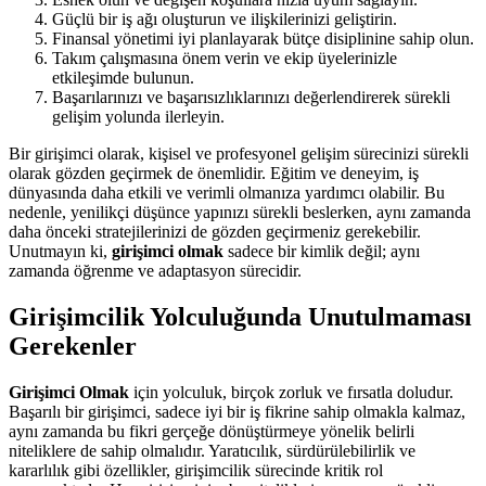
Güçlü bir iş ağı oluşturun ve ilişkilerinizi geliştirin.
Finansal yönetimi iyi planlayarak bütçe disiplinine sahip olun.
Takım çalışmasına önem verin ve ekip üyelerinizle
etkileşimde bulunun.
Başarılarınızı ve başarısızlıklarınızı değerlendirerek sürekli
gelişim yolunda ilerleyin.
Bir girişimci olarak, kişisel ve profesyonel gelişim sürecinizi sürekli
olarak gözden geçirmek de önemlidir. Eğitim ve deneyim, iş
dünyasında daha etkili ve verimli olmanıza yardımcı olabilir. Bu
nedenle, yenilikçi düşünce yapınızı sürekli beslerken, aynı zamanda
daha önceki stratejilerinizi de gözden geçirmeniz gerekebilir.
Unutmayın ki,
girişimci olmak
sadece bir kimlik değil; aynı
zamanda öğrenme ve adaptasyon sürecidir.
Girişimcilik Yolculuğunda Unutulmaması
Gerekenler
Girişimci Olmak
için yolculuk, birçok zorluk ve fırsatla doludur.
Başarılı bir girişimci, sadece iyi bir iş fikrine sahip olmakla kalmaz,
aynı zamanda bu fikri gerçeğe dönüştürmeye yönelik belirli
niteliklere de sahip olmalıdır. Yaratıcılık, sürdürülebilirlik ve
kararlılık gibi özellikler, girişimcilik sürecinde kritik rol