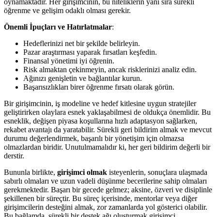
oynamaktadır. Her girişimcinin, bu niteliklerin yanı sıra sürekli
öğrenme ve gelişim odaklı olması gerekir.
Önemli İpuçları ve Hatırlatmalar
:
Hedeflerinizi net bir şekilde belirleyin.
Pazar araştırması yaparak fırsatları keşfedin.
Finansal yönetimi iyi öğrenin.
Risk almaktan çekinmeyin, ancak risklerinizi analiz edin.
Ağınızı genişletin ve bağlantılar kurun.
Başarısızlıkları birer öğrenme fırsatı olarak görün.
Bir girişimcinin, iş modeline ve hedef kitlesine uygun stratejiler
geliştirirken olaylara esnek yaklaşabilmesi de oldukça önemlidir. Bu
esneklik, değişen piyasa koşullarına hızlı adaptasyon sağlarken,
rekabet avantajı da yaratabilir. Sürekli geri bildirim almak ve mevcut
durumu değerlendirmek, başarılı bir yönetişim için olmazsa
olmazlardan biridir. Unutulmamalıdır ki, her geri bildirim değerli bir
derstir.
Bununla birlikte,
girişimci olmak
isteyenlerin, sonuçlara ulaşmada
sabırlı olmaları ve uzun vadeli düşünme becerilerine sahip olmaları
gerekmektedir. Başarı bir gecede gelmez; aksine, özveri ve disiplinle
şekillenen bir süreçtir. Bu süreç içerisinde, mentorlar veya diğer
girişimcilerin desteğini almak, zor zamanlarda yol gösterici olabilir.
Bu bağlamda, sürekli bir destek ağı oluşturmak girişimci