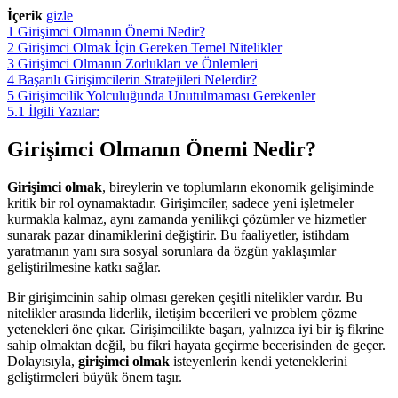
İçerik
gizle
1
Girişimci Olmanın Önemi Nedir?
2
Girişimci Olmak İçin Gereken Temel Nitelikler
3
Girişimci Olmanın Zorlukları ve Önlemleri
4
Başarılı Girişimcilerin Stratejileri Nelerdir?
5
Girişimcilik Yolculuğunda Unutulmaması Gerekenler
5.1
İlgili Yazılar:
Girişimci Olmanın Önemi Nedir?
Girişimci olmak
, bireylerin ve toplumların ekonomik gelişiminde
kritik bir rol oynamaktadır. Girişimciler, sadece yeni işletmeler
kurmakla kalmaz, aynı zamanda yenilikçi çözümler ve hizmetler
sunarak pazar dinamiklerini değiştirir. Bu faaliyetler, istihdam
yaratmanın yanı sıra sosyal sorunlara da özgün yaklaşımlar
geliştirilmesine katkı sağlar.
Bir girişimcinin sahip olması gereken çeşitli nitelikler vardır. Bu
nitelikler arasında liderlik, iletişim becerileri ve problem çözme
yetenekleri öne çıkar. Girişimcilikte başarı, yalnızca iyi bir iş fikrine
sahip olmaktan değil, bu fikri hayata geçirme becerisinden de geçer.
Dolayısıyla,
girişimci olmak
isteyenlerin kendi yeteneklerini
geliştirmeleri büyük önem taşır.