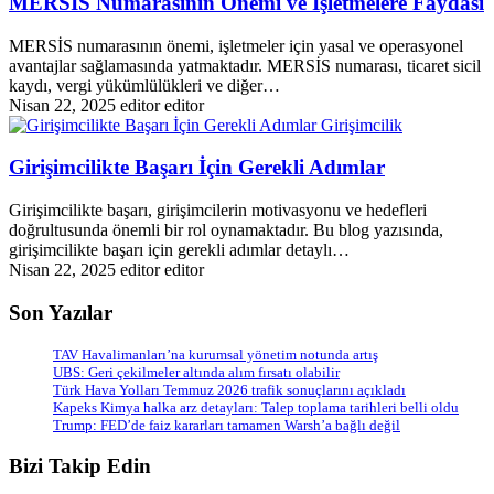
MERSİS Numarasının Önemi ve İşletmelere Faydası
MERSİS numarasının önemi, işletmeler için yasal ve operasyonel
avantajlar sağlamasında yatmaktadır. MERSİS numarası, ticaret sicil
kaydı, vergi yükümlülükleri ve diğer…
Nisan 22, 2025
editor editor
Girişimcilik
Girişimcilikte Başarı İçin Gerekli Adımlar
Girişimcilikte başarı, girişimcilerin motivasyonu ve hedefleri
doğrultusunda önemli bir rol oynamaktadır. Bu blog yazısında,
girişimcilikte başarı için gerekli adımlar detaylı…
Nisan 22, 2025
editor editor
Son Yazılar
TAV Havalimanları’na kurumsal yönetim notunda artış
UBS: Geri çekilmeler altında alım fırsatı olabilir
Türk Hava Yolları Temmuz 2026 trafik sonuçlarını açıkladı
Kapeks Kimya halka arz detayları: Talep toplama tarihleri belli oldu
Trump: FED’de faiz kararları tamamen Warsh’a bağlı değil
Bizi Takip Edin