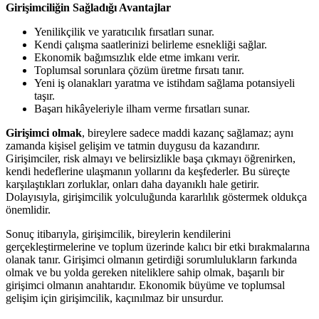
Girişimciliğin Sağladığı Avantajlar
Yenilikçilik ve yaratıcılık fırsatları sunar.
Kendi çalışma saatlerinizi belirleme esnekliği sağlar.
Ekonomik bağımsızlık elde etme imkanı verir.
Toplumsal sorunlara çözüm üretme fırsatı tanır.
Yeni iş olanakları yaratma ve istihdam sağlama potansiyeli
taşır.
Başarı hikâyeleriyle ilham verme fırsatları sunar.
Girişimci olmak
, bireylere sadece maddi kazanç sağlamaz; aynı
zamanda kişisel gelişim ve tatmin duygusu da kazandırır.
Girişimciler, risk almayı ve belirsizlikle başa çıkmayı öğrenirken,
kendi hedeflerine ulaşmanın yollarını da keşfederler. Bu süreçte
karşılaştıkları zorluklar, onları daha dayanıklı hale getirir.
Dolayısıyla, girişimcilik yolculuğunda kararlılık göstermek oldukça
önemlidir.
Sonuç itibarıyla, girişimcilik, bireylerin kendilerini
gerçekleştirmelerine ve toplum üzerinde kalıcı bir etki bırakmalarına
olanak tanır. Girişimci olmanın getirdiği sorumlulukların farkında
olmak ve bu yolda gereken niteliklere sahip olmak, başarılı bir
girişimci olmanın anahtarıdır. Ekonomik büyüme ve toplumsal
gelişim için girişimcilik, kaçınılmaz bir unsurdur.