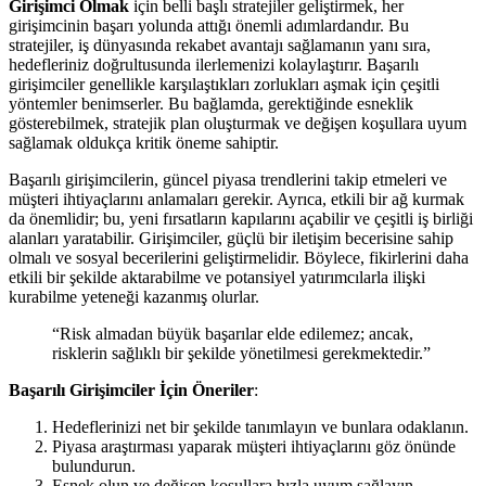
Girişimci Olmak
için belli başlı stratejiler geliştirmek, her
girişimcinin başarı yolunda attığı önemli adımlardandır. Bu
stratejiler, iş dünyasında rekabet avantajı sağlamanın yanı sıra,
hedefleriniz doğrultusunda ilerlemenizi kolaylaştırır. Başarılı
girişimciler genellikle karşılaştıkları zorlukları aşmak için çeşitli
yöntemler benimserler. Bu bağlamda, gerektiğinde esneklik
gösterebilmek, stratejik plan oluşturmak ve değişen koşullara uyum
sağlamak oldukça kritik öneme sahiptir.
Başarılı girişimcilerin, güncel piyasa trendlerini takip etmeleri ve
müşteri ihtiyaçlarını anlamaları gerekir. Ayrıca, etkili bir ağ kurmak
da önemlidir; bu, yeni fırsatların kapılarını açabilir ve çeşitli iş birliği
alanları yaratabilir. Girişimciler, güçlü bir iletişim becerisine sahip
olmalı ve sosyal becerilerini geliştirmelidir. Böylece, fikirlerini daha
etkili bir şekilde aktarabilme ve potansiyel yatırımcılarla ilişki
kurabilme yeteneği kazanmış olurlar.
“Risk almadan büyük başarılar elde edilemez; ancak,
risklerin sağlıklı bir şekilde yönetilmesi gerekmektedir.”
Başarılı Girişimciler İçin Öneriler
:
Hedeflerinizi net bir şekilde tanımlayın ve bunlara odaklanın.
Piyasa araştırması yaparak müşteri ihtiyaçlarını göz önünde
bulundurun.
Esnek olun ve değişen koşullara hızla uyum sağlayın.