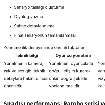
Senaryo taslağı oluşturma
Diyalog yazma
Sahne detaylandırma
Final senaryonun tamamlanması
Yönetmenlik deneyiminde önemli faktörler
Teknik bilgi
Oyuncu yönetimi
Yönetmenin kamera,
Yönetmen, oyuncularla
Yön
ışık ve ses gibi teknik
doğru iletişim kurarak
yara
detaylara hakim olması
onları doğru şekilde
viz
önemlidir.
yönlendirmelidir.
kali
Sıradışı performans: Rambo serisi v