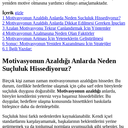
yeniden motive olmasına yardımcı olmayı amaçlamaktadır.
İçerik
gizle
1
Motivasyonun Azaldığı Anlarda Neden Suçluluk Hissediyoruz?
2
Motivasyonun Azaldığı Anlarda Dikkat Edilmesi Gereken İpuçları
3
Azalan Motivasyonu Tekrar Canlandırmak İçin Yöntemler
4
Motivasyonun Azalmasına Neden Olan Faktörler
5
Motivasyonun Artması İçin Yeteneklerin Geliştirilmesi
6
Sonuç: Motivasyonun Yeniden Kazanılması İçin Stratejiler
6.1
İlgili Yazılar:
Motivasyonun Azaldığı Anlarda Neden
Suçluluk Hissediyoruz?
Birçok kişi zaman zaman motivasyonunun azaldığını hisseder. Bu
durum, özellikle hedeflerine ulaşmak için çaba sarf eden bireylerde
suçluluk duygusu doğurabilir.
Motivasyonun azaldığı
anlarda,
bireyler kendilerini yetersiz veya başarısız hissedebilirler. Bu
duygular, hedeflere ulaşma konusunda hissettikleri baskılarla
birleşince daha da derinleşebilir.
Suçluluk hissi farklı nedenlerden kaynaklanabilir. Kendi içsel
standartlarını karşılayamamak, başkalarının beklentilerini yerine
getirmemek ya da toplumsal normlara uyumsuzluk gibi sebepler, bu