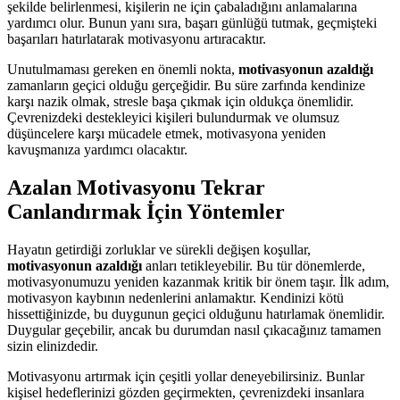
şekilde belirlenmesi, kişilerin ne için çabaladığını anlamalarına
yardımcı olur. Bunun yanı sıra, başarı günlüğü tutmak, geçmişteki
başarıları hatırlatarak motivasyonu artıracaktır.
Unutulmaması gereken en önemli nokta,
motivasyonun azaldığı
zamanların geçici olduğu gerçeğidir. Bu süre zarfında kendinize
karşı nazik olmak, stresle başa çıkmak için oldukça önemlidir.
Çevrenizdeki destekleyici kişileri bulundurmak ve olumsuz
düşüncelere karşı mücadele etmek, motivasyona yeniden
kavuşmanıza yardımcı olacaktır.
Azalan Motivasyonu Tekrar
Canlandırmak İçin Yöntemler
Hayatın getirdiği zorluklar ve sürekli değişen koşullar,
motivasyonun azaldığı
anları tetikleyebilir. Bu tür dönemlerde,
motivasyonumuzu yeniden kazanmak kritik bir önem taşır. İlk adım,
motivasyon kaybının nedenlerini anlamaktır. Kendinizi kötü
hissettiğinizde, bu duygunun geçici olduğunu hatırlamak önemlidir.
Duygular geçebilir, ancak bu durumdan nasıl çıkacağınız tamamen
sizin elinizdedir.
Motivasyonu artırmak için çeşitli yollar deneyebilirsiniz. Bunlar
kişisel hedeflerinizi gözden geçirmekten, çevrenizdeki insanlara