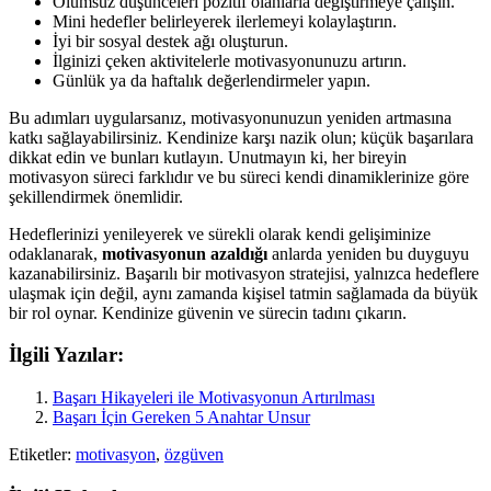
Olumsuz düşünceleri pozitif olanlarla değiştirmeye çalışın.
Mini hedefler belirleyerek ilerlemeyi kolaylaştırın.
İyi bir sosyal destek ağı oluşturun.
İlginizi çeken aktivitelerle motivasyonunuzu artırın.
Günlük ya da haftalık değerlendirmeler yapın.
Bu adımları uygularsanız, motivasyonunuzun yeniden artmasına
katkı sağlayabilirsiniz. Kendinize karşı nazik olun; küçük başarılara
dikkat edin ve bunları kutlayın. Unutmayın ki, her bireyin
motivasyon süreci farklıdır ve bu süreci kendi dinamiklerinize göre
şekillendirmek önemlidir.
Hedeflerinizi yenileyerek ve sürekli olarak kendi gelişiminize
odaklanarak,
motivasyonun azaldığı
anlarda yeniden bu duyguyu
kazanabilirsiniz. Başarılı bir motivasyon stratejisi, yalnızca hedeflere
ulaşmak için değil, aynı zamanda kişisel tatmin sağlamada da büyük
bir rol oynar. Kendinize güvenin ve sürecin tadını çıkarın.
İlgili Yazılar:
Başarı Hikayeleri ile Motivasyonun Artırılması
Başarı İçin Gereken 5 Anahtar Unsur
Etiketler:
motivasyon
,
özgüven