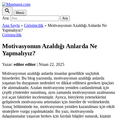
Menü
Ara:
Ara
Ana Sayfa
»
Girişimcilik
»
Motivasyonun Azaldığı Anlarda Ne
Yapmalıyız?
Girişimcilik
Motivasyonun Azaldığı Anlarda Ne
Yapmalıyız?
Yazar:
editor editor
|
Nisan 22, 2025
Motivasyonun azaldığı anlarda insanlar genellikle suçluluk
hissederler. Bu blog yazısında, motivasyonun azaldığı anlarda
yaşanan bu duygunun nedenleri ve dikkat edilmesi gereken ipuçları
ele alınmaktadır. Azalan motivasyonu yeniden canlandırmak için
çeşitli yöntemler sunulmuş, aynı zamanda motivasyonun azalmasına
yol açan faktörler incelenmiştir. Ayrıca, bireylerin yeteneklerini
geliştirerek motivasyonu artırmaları için öneriler de verilmektedir.
Sonuç bölümünde ise, motivasyonun yeniden kazanılması için etkili
stratejilere vurgu yapılmaktadır. Bu yazı, motivasyonda
dalgalanmalar yaşayan herkes için faydalı bilgiler sunarak, kişinin