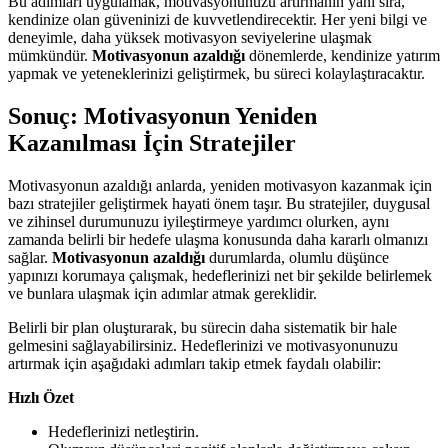
Bu adımları uygulamak, motivasyonunuzu artırmanın yanı sıra,
kendinize olan güveninizi de kuvvetlendirecektir. Her yeni bilgi ve
deneyimle, daha yüksek motivasyon seviyelerine ulaşmak
mümkündür.
Motivasyonun azaldığı
dönemlerde, kendinize yatırım
yapmak ve yeteneklerinizi geliştirmek, bu süreci kolaylaştıracaktır.
Sonuç: Motivasyonun Yeniden
Kazanılması İçin Stratejiler
Motivasyonun azaldığı anlarda, yeniden motivasyon kazanmak için
bazı stratejiler geliştirmek hayati önem taşır. Bu stratejiler, duygusal
ve zihinsel durumunuzu iyileştirmeye yardımcı olurken, aynı
zamanda belirli bir hedefe ulaşma konusunda daha kararlı olmanızı
sağlar.
Motivasyonun azaldığı
durumlarda, olumlu düşünce
yapınızı korumaya çalışmak, hedeflerinizi net bir şekilde belirlemek
ve bunlara ulaşmak için adımlar atmak gereklidir.
Belirli bir plan oluşturarak, bu sürecin daha sistematik bir hale
gelmesini sağlayabilirsiniz. Hedeflerinizi ve motivasyonunuzu
artırmak için aşağıdaki adımları takip etmek faydalı olabilir:
Hızlı Özet
Hedeflerinizi netleştirin.