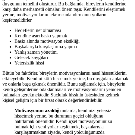
duygunun temelini oluşturur. Bu bağlamda, bireylerin kendilerine
karşı daha merhametli olmaları önem taşır. Kendilerini eleştirmek
yerine, motivasyonlarını tekrar canlandırmanın yollarını
keşfetmelidirler.
Hedeflerin net olmaması
Kendine aşırı baskı yapmak
Baskı altında motivasyon eksikliği
Başkalarıyla karşılaştırma yapma
Yanlış zaman yönetimi
Gelecek kaygıları
Yetersizlik hissi
Bütün bu faktörler, bireylerin motivasyonlarını nasıl hissettiklerini
etkileyebilir. Kendini kötü hissetmek yerine, bu duyguları anlamak
ve onlarla başa çıkmak önemlidir. Bunu sağlamak için, bireylerin
kendi gelişimlerine odaklanmaları ve motivasyonlarını yeniden
bulmaları gerekmektedir. Suçluluk hissinin üstesinden gelmek,
kişisel gelişim için bir fırsat olarak değerlendirilebilir.
Motivasyonun azaldığı
anlarda, kendinizi yetersiz
hissetmek yerine, bu durumun geçici olduğunu
hatırlamak önemlidir. Kendi içsel motivasyonunuzu
bulmak için yeni yollar keşfetmek, başkalarıyla
karşılaştırmaktan ziyade, kendi yolculuğunuzda