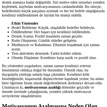
destek aramaya kadar değişebilir. Sizi motive eden unsurları yeniden
keşfetmek, kaybolan motivasyonunuzu canlandırabilir. Bu süreçte,
hedeflerinizi küçük parçalara ayırmak ve her bir hedefe ulaştığınızda
kendinizi ödüllendirmek de faydalı bir strateji olabilir.
Etkin Yöntemler
Hedef Belirleme: Küçük, ulaşılabilir hedefler belirleyin.
Ödüllendirme: Her başarı için kendinizi ödüllendirin.
Destek Arama: Pozitif insanlarla zaman geçirin.
Rutin Oluşturma: Günlük ritüeller geliştirin.
Meditasyon ve Rahatlama: Zihninizi boşaltmak için zaman
ayırın.
Yeni aktiviteler denemek: Farklı hobiler edinin.
Olumlu Düşünme: Kendinize karşı nazik ve pozitif olun.
Bu yöntemleri uygularken, zaman zaman kendinizi yetersiz
hissetmeniz oldukça doğal bir durumdur. Önemli olan, bu
duygularla yüzleşip onlarla başa çıkmaktır. Kendinizi kötü
hissettiğinizde, başarısızlık düşüncelerine kapılmak yerine, bu anları
birer öğrenme fırsatı olarak değerlendirerek ilerlemeye devam edin.
Unutmayın ki,
motivasyonun azaldığı
dönemler geçicidir ve
önemle üzerinde çalıştığınızda, yeniden yüksek motivasyon
seviyelerine ulaşabilirsiniz.
Motivasyonun Azalmasına Neden Olan