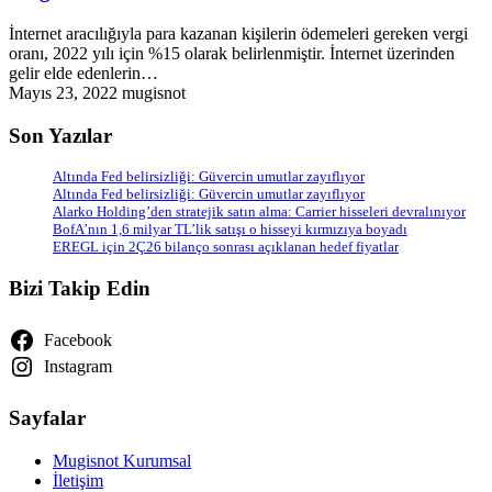
İnternet aracılığıyla para kazanan kişilerin ödemeleri gereken vergi
oranı, 2022 yılı için %15 olarak belirlenmiştir. İnternet üzerinden
gelir elde edenlerin…
Mayıs 23, 2022
mugisnot
Son Yazılar
Altında Fed belirsizliği: Güvercin umutlar zayıflıyor
Altında Fed belirsizliği: Güvercin umutlar zayıflıyor
Alarko Holding’den stratejik satın alma: Carrier hisseleri devralınıyor
BofA’nın 1,6 milyar TL’lik satışı o hisseyi kırmızıya boyadı
EREGL için 2Ç26 bilanço sonrası açıklanan hedef fiyatlar
Bizi Takip Edin
Facebook
Instagram
Sayfalar
Mugisnot Kurumsal
İletişim