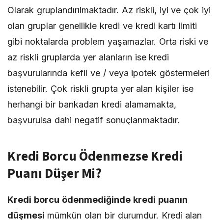
Olarak gruplandırılmaktadır. Az riskli, iyi ve çok iyi
olan gruplar genellikle kredi ve kredi kartı limiti
gibi noktalarda problem yaşamazlar. Orta riski ve
az riskli gruplarda yer alanların ise kredi
başvurularında kefil ve / veya ipotek göstermeleri
istenebilir. Çok riskli grupta yer alan kişiler ise
herhangi bir bankadan kredi alamamakta,
başvurulsa dahi negatif sonuçlanmaktadır.
Kredi Borcu Ödenmezse Kredi
Puanı Düşer Mi?
Kredi borcu ödenmediğinde kredi puanın
düşmesi
mümkün olan bir durumdur. Kredi alan