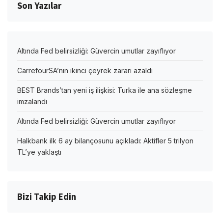
Son Yazılar
Altında Fed belirsizliği: Güvercin umutlar zayıflıyor
CarrefourSA’nın ikinci çeyrek zararı azaldı
BEST Brands’tan yeni iş ilişkisi: Turka ile ana sözleşme
imzalandı
Altında Fed belirsizliği: Güvercin umutlar zayıflıyor
Halkbank ilk 6 ay bilançosunu açıkladı: Aktifler 5 trilyon
TL’ye yaklaştı
Bizi Takip Edin