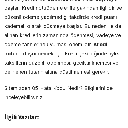
başlar. Kredi notuödemeler ile yakından ilgilidir ve
düzenli ödeme yapılmadığı takdirde kredi puanı
kademeli olarak düşmeye başlar. Bu neden ile de
alınan kredilerin zamanında ödenmesi, vadeye ve
ödeme tarihlerine uyulması önemlidir.
Kredi
notu
nu düşürmemek için kredi çekildiğinde aylık
taksitlerin düzenli ödenmesi, geciktirilmemesi ve
belirlenen tutarın altına düşülmemesi gerekir.
Sitemizden
05 Hata Kodu Nedir?
Bilgilerini de
inceleyebilirsiniz.
İlgili Yazılar: