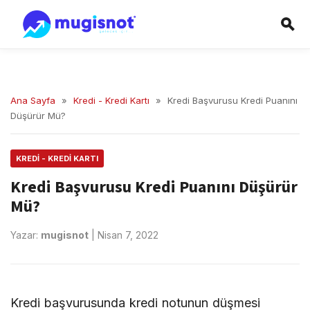
Ana Sayfa
»
Kredi - Kredi Kartı
»
Kredi Başvurusu Kredi Puanını
Düşürür Mü?
KREDI - KREDI KARTI
Kredi Başvurusu Kredi Puanını Düşürür
Mü?
Yazar:
mugisnot
|
Nisan 7, 2022
Kredi başvurusunda kredi notunun düşmesi