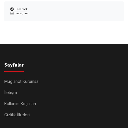
Facebook
Instagram
Sayfalar
Mugisnot Kurumsal
İletişim
Kullanım Koşulları
Gizlilik İlkeleri