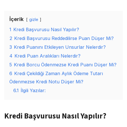
İçerik
gizle
1
Kredi Başvurusu Nasıl Yapılır?
2
Kredi Başvurusu Reddedilirse Puan Düşer Mi?
3
Kredi Puanını Etkileyen Unsurlar Nelerdir?
4
Kredi Puan Aralıkları Nelerdir?
5
Kredi Borcu Ödenmezse Kredi Puanı Düşer Mi?
6
Kredi Çekildiği Zaman Aylık Ödeme Tutarı
Ödenmezse Kredi Notu Düşer Mi?
6.1
İlgili Yazılar:
Kredi Başvurusu Nasıl Yapılır?