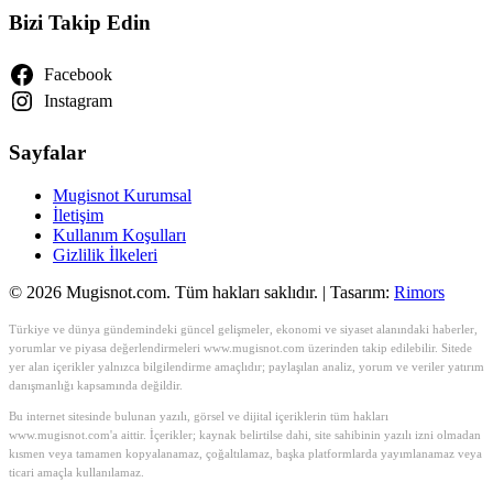
Bizi Takip Edin
Facebook
Instagram
Sayfalar
Mugisnot Kurumsal
İletişim
Kullanım Koşulları
Gizlilik İlkeleri
© 2026 Mugisnot.com. Tüm hakları saklıdır. | Tasarım:
Rimors
Türkiye ve dünya gündemindeki güncel gelişmeler, ekonomi ve siyaset alanındaki haberler,
yorumlar ve piyasa değerlendirmeleri www.mugisnot.com üzerinden takip edilebilir. Sitede
yer alan içerikler yalnızca bilgilendirme amaçlıdır; paylaşılan analiz, yorum ve veriler yatırım
danışmanlığı kapsamında değildir.
Bu internet sitesinde bulunan yazılı, görsel ve dijital içeriklerin tüm hakları
www.mugisnot.com'a aittir. İçerikler; kaynak belirtilse dahi, site sahibinin yazılı izni olmadan
kısmen veya tamamen kopyalanamaz, çoğaltılamaz, başka platformlarda yayımlanamaz veya
ticari amaçla kullanılamaz.