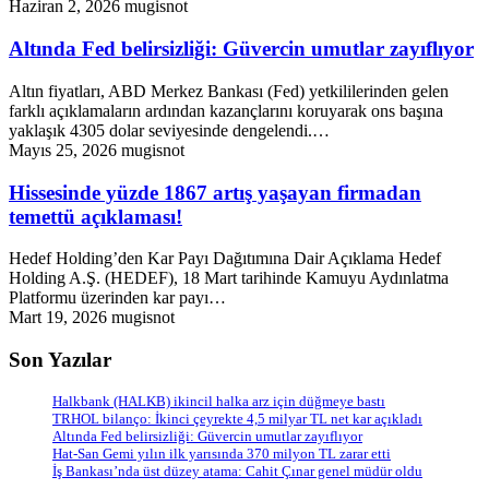
Haziran 2, 2026
mugisnot
Altında Fed belirsizliği: Güvercin umutlar zayıflıyor
Altın fiyatları, ABD Merkez Bankası (Fed) yetkililerinden gelen
farklı açıklamaların ardından kazançlarını koruyarak ons başına
yaklaşık 4305 dolar seviyesinde dengelendi.…
Mayıs 25, 2026
mugisnot
Hissesinde yüzde 1867 artış yaşayan firmadan
temettü açıklaması!
Hedef Holding’den Kar Payı Dağıtımına Dair Açıklama Hedef
Holding A.Ş. (HEDEF), 18 Mart tarihinde Kamuyu Aydınlatma
Platformu üzerinden kar payı…
Mart 19, 2026
mugisnot
Son Yazılar
Halkbank (HALKB) ikincil halka arz için düğmeye bastı
TRHOL bilanço: İkinci çeyrekte 4,5 milyar TL net kar açıkladı
Altında Fed belirsizliği: Güvercin umutlar zayıflıyor
Hat-San Gemi yılın ilk yarısında 370 milyon TL zarar etti
İş Bankası’nda üst düzey atama: Cahit Çınar genel müdür oldu