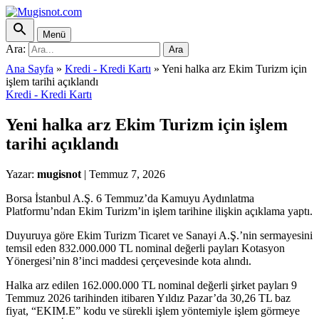
Menü
Ara:
Ara
Ana Sayfa
»
Kredi - Kredi Kartı
»
Yeni halka arz Ekim Turizm için
işlem tarihi açıklandı
Kredi - Kredi Kartı
Yeni halka arz Ekim Turizm için işlem
tarihi açıklandı
Yazar:
mugisnot
|
Temmuz 7, 2026
Borsa İstanbul A.Ş. 6 Temmuz’da Kamuyu Aydınlatma
Platformu’ndan Ekim Turizm’in işlem tarihine ilişkin açıklama yaptı.
Duyuruya göre Ekim Turizm Ticaret ve Sanayi A.Ş.’nin sermayesini
temsil eden 832.000.000 TL nominal değerli payları Kotasyon
Yönergesi’nin 8’inci maddesi çerçevesinde kota alındı.
Halka arz edilen 162.000.000 TL nominal değerli şirket payları 9
Temmuz 2026 tarihinden itibaren Yıldız Pazar’da 30,26 TL baz
fiyat, “EKIM.E” kodu ve sürekli işlem yöntemiyle işlem görmeye