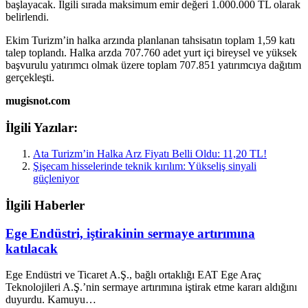
başlayacak. İlgili sırada maksimum emir değeri 1.000.000 TL olarak
belirlendi.
Ekim Turizm’in halka arzında planlanan tahsisatın toplam 1,59 katı
talep toplandı. Halka arzda 707.760 adet yurt içi bireysel ve yüksek
başvurulu yatırımcı olmak üzere toplam 707.851 yatırımcıya dağıtım
gerçekleşti.
mugisnot.com
İlgili Yazılar:
Ata Turizm’in Halka Arz Fiyatı Belli Oldu: 11,20 TL!
Şişecam hisselerinde teknik kırılım: Yükseliş sinyali
güçleniyor
İlgili Haberler
Ege Endüstri, iştirakinin sermaye artırımına
katılacak
Ege Endüstri ve Ticaret A.Ş., bağlı ortaklığı EAT Ege Araç
Teknolojileri A.Ş.’nin sermaye artırımına iştirak etme kararı aldığını
duyurdu. Kamuyu…