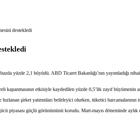
esini destekledi
stekledi
bazda yüzde 2,1 büyüdü. ABD Ticaret Bakanlığı’nın yayımladığı nihai 
eli kapanmasının etkisiyle kaydedilen yüzde 0,5’lik zayıf büyümenin 
e hızlanan şirket yatırımları belirleyici olurken, tüketici harcamalarını
 gücü piyasası güçlü görünümünü korudu. Mart-mayıs döneminde aylık ort