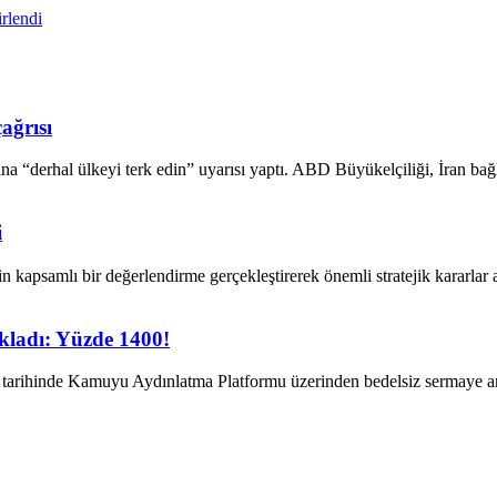
irlendi
ağrısı
na “derhal ülkeyi terk edin” uyarısı yaptı. ABD Büyükelçiliği, İran bağ
i
kin kapsamlı bir değerlendirme gerçekleştirerek önemli stratejik kararlar
ıkladı: Yüzde 1400!
t tarihinde Kamuyu Aydınlatma Platformu üzerinden bedelsiz sermaye a