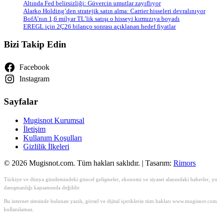
Altında Fed belirsizliği: Güvercin umutlar zayıflıyor
Alarko Holding’den stratejik satın alma: Carrier hisseleri devralınıyor
BofA’nın 1,6 milyar TL’lik satışı o hisseyi kırmızıya boyadı
EREGL için 2Ç26 bilanço sonrası açıklanan hedef fiyatlar
Bizi Takip Edin
Facebook
Instagram
Sayfalar
Mugisnot Kurumsal
İletişim
Kullanım Koşulları
Gizlilik İlkeleri
© 2026 Mugisnot.com. Tüm hakları saklıdır. | Tasarım:
Rimors
Türkiye ve dünya gündemindeki güncel gelişmeler, ekonomi ve siyaset alanındaki haberler, yoru
danışmanlığı kapsamında değildir.
Bu internet sitesinde bulunan yazılı, görsel ve dijital içeriklerin tüm hakları www.mugisnot.co
kullanılamaz.