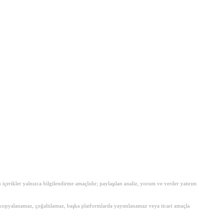
erikler yalnızca bilgilendirme amaçlıdır; paylaşılan analiz, yorum ve veriler yatırım
amen kopyalanamaz, çoğaltılamaz, başka platformlarda yayımlanamaz veya ticari amaçla