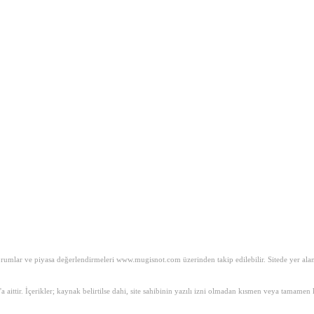
mlar ve piyasa değerlendirmeleri www.mugisnot.com üzerinden takip edilebilir. Sitede yer alan iç
m'a aittir. İçerikler; kaynak belirtilse dahi, site sahibinin yazılı izni olmadan kısmen veya tam