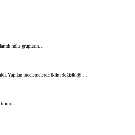
lantılı milis grupların…
 aldı. Yapılan incelemelerde iklim değişikliği,…
rtırımı…