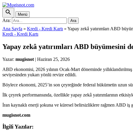
Menü
Ara:
Ara
Ana Sayfa
»
Kredi - Kredi Kartı
»
Yapay zekâ yatırımları ABD büyüm
Kredi - Kredi Kartı
Yapay zekâ yatırımları ABD büyümesini de
Yazar:
mugisnot
|
Haziran 25, 2026
ABD ekonomisi, 2026 yılının Ocak-Mart döneminde yıllıklandırılmış 
seviyesinden yukarı yönlü revize edildi.
Böylece ekonomi, 2025’in son çeyreğinde federal hükümetin uzun sür
İlk çeyrek performansında, özellikle yapay zekâ yatırımlarının etkisiyl
İran kaynaklı enerji şokuna ve küresel belirsizliklere rağmen ABD iş
mugisnot.com
İlgili Yazılar: