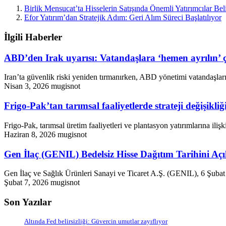
Birlik Mensucat’ta Hisselerin Satışında Önemli Yatırımcılar Bel
Efor Yatırım’dan Stratejik Adım: Geri Alım Süreci Başlatılıyor
İlgili Haberler
ABD’den Irak uyarısı: Vatandaşlara ‘hemen ayrılın’ ç
Iran’ta güvenlik riski yeniden tırmanırken, ABD yönetimi vatandaşları
Nisan 3, 2026
mugisnot
Frigo-Pak’tan tarımsal faaliyetlerde strateji değişikliğ
Frigo-Pak, tarımsal üretim faaliyetleri ve plantasyon yatırımlarına iliş
Haziran 8, 2026
mugisnot
Gen İlaç (GENIL) Bedelsiz Hisse Dağıtım Tarihini Aç
Gen İlaç ve Sağlık Ürünleri Sanayi ve Ticaret A.Ş. (GENIL), 6 Şuba
Şubat 7, 2026
mugisnot
Son Yazılar
Altında Fed belirsizliği: Güvercin umutlar zayıflıyor