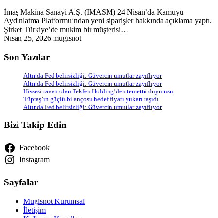
İmaş Makina Sanayi A.Ş. (IMASM) 24 Nisan’da Kamuyu
Aydınlatma Platformu’ndan yeni siparişler hakkında açıklama yaptı.
Şirket Türkiye’de mukim bir müşterisi…
Nisan 25, 2026
mugisnot
Son Yazılar
Altında Fed belirsizliği: Güvercin umutlar zayıflıyor
Altında Fed belirsizliği: Güvercin umutlar zayıflıyor
Hissesi tavan olan Tekfen Holding’den temettü duyurusu
Tüpraş’ın güçlü bilançosu hedef fiyatı yukarı taşıdı
Altında Fed belirsizliği: Güvercin umutlar zayıflıyor
Bizi Takip Edin
Facebook
Instagram
Sayfalar
Mugisnot Kurumsal
İletişim