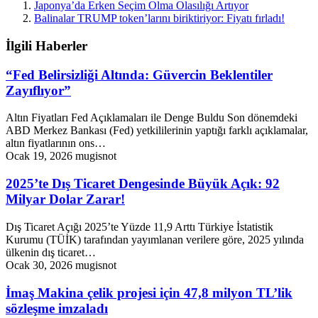
Japonya’da Erken Seçim Olma Olasılığı Artıyor
Balinalar TRUMP token’larını biriktiriyor: Fiyatı fırladı!
İlgili Haberler
“Fed Belirsizliği Altında: Güvercin Beklentiler
Zayıflıyor”
Altın Fiyatları Fed Açıklamaları ile Denge Buldu Son dönemdeki
ABD Merkez Bankası (Fed) yetkililerinin yaptığı farklı açıklamalar,
altın fiyatlarının ons…
Ocak 19, 2026
mugisnot
2025’te Dış Ticaret Dengesinde Büyük Açık: 92
Milyar Dolar Zarar!
Dış Ticaret Açığı 2025’te Yüzde 11,9 Arttı Türkiye İstatistik
Kurumu (TÜİK) tarafından yayımlanan verilere göre, 2025 yılında
ülkenin dış ticaret…
Ocak 30, 2026
mugisnot
İmaş Makina çelik projesi için 47,8 milyon TL’lik
sözleşme imzaladı