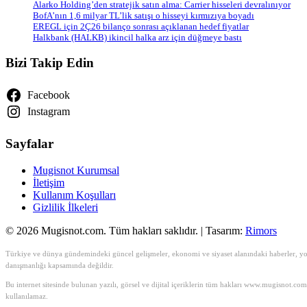
Alarko Holding’den stratejik satın alma: Carrier hisseleri devralınıyor
BofA’nın 1,6 milyar TL’lik satışı o hisseyi kırmızıya boyadı
EREGL için 2Ç26 bilanço sonrası açıklanan hedef fiyatlar
Halkbank (HALKB) ikincil halka arz için düğmeye bastı
Bizi Takip Edin
Facebook
Instagram
Sayfalar
Mugisnot Kurumsal
İletişim
Kullanım Koşulları
Gizlilik İlkeleri
© 2026 Mugisnot.com. Tüm hakları saklıdır. | Tasarım:
Rimors
Türkiye ve dünya gündemindeki güncel gelişmeler, ekonomi ve siyaset alanındaki haberler, yoru
danışmanlığı kapsamında değildir.
Bu internet sitesinde bulunan yazılı, görsel ve dijital içeriklerin tüm hakları www.mugisnot.co
kullanılamaz.