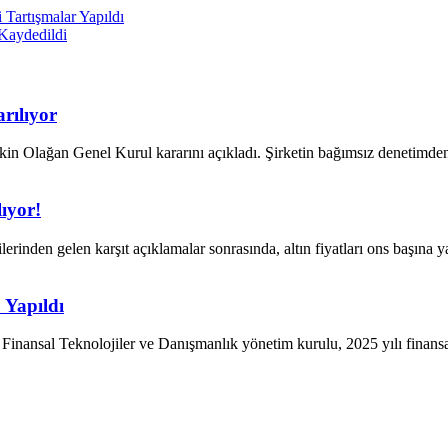
 Tartışmalar Yapıldı
Kaydedildi
rılıyor
in Olağan Genel Kurul kararını açıkladı. Şirketin bağımsız denetimde
lıyor!
rinden gelen karşıt açıklamalar sonrasında, altın fiyatları ons başına
 Yapıldı
inansal Teknolojiler ve Danışmanlık yönetim kurulu, 2025 yılı finansa