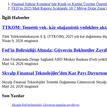
Finansal İstikrar Komitesi’nde Kredi ve Kartlar Üzerine Önemli
FED’in 2025 Mali Raporu Açıklandı: 18,7 Milyar Dolar Zarar 
İlgili Haberler
TTKOM: Temettü yok, kâr olağanüstü yedeklere akta
Türk Telekomünikasyon A.Ş. (TTKOM), 2025 yılı kar dağıtımına ilişk
Nisan 9, 2026
mugisnot
Fed’in Belirsizliği Altında: Güvercin Beklentiler Zayıf
Altın Fiyatlarında Denge Sağlandı ABD Merkez Bankası (Fed) yetkilile
Mart 14, 2026
mugisnot
Skyalp Finansal Teknolojiler’den Kar Payı Duyurusu
Skyalp Finansal Teknolojiler Temettü Dağıtımına Gitmeyecek Skyalp F
Mart 24, 2026
mugisnot
Son Yazılar
Altında Fed belirsizliği: Güvercin umutlar zayıflıyor