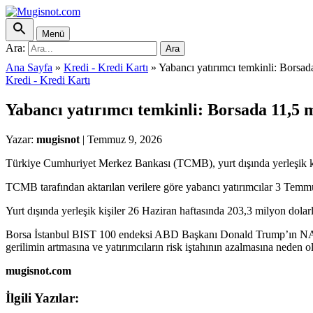
Menü
Ara:
Ara
Ana Sayfa
»
Kredi - Kredi Kartı
»
Yabancı yatırımcı temkinli: Borsada
Kredi - Kredi Kartı
Yabancı yatırımcı temkinli: Borsada 11,5 m
Yazar:
mugisnot
|
Temmuz 9, 2026
Türkiye Cumhuriyet Merkez Bankası (TCMB), yurt dışında yerleşik kişil
TCMB tarafından aktarılan verilere göre yabancı yatırımcılar 3 Temmuz
Yurt dışında yerleşik kişiler 26 Haziran haftasında 203,3 milyon dolarl
Borsa İstanbul BIST 100 endeksi ABD Başkanı Donald Trump’ın NATO Zi
gerilimin artmasına ve yatırımcıların risk iştahının azalmasına neden o
mugisnot.com
İlgili Yazılar: