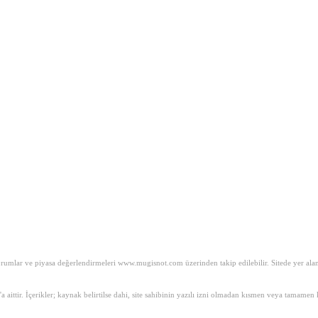
mlar ve piyasa değerlendirmeleri www.mugisnot.com üzerinden takip edilebilir. Sitede yer alan iç
m'a aittir. İçerikler; kaynak belirtilse dahi, site sahibinin yazılı izni olmadan kısmen veya tam