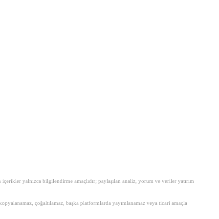
erikler yalnızca bilgilendirme amaçlıdır; paylaşılan analiz, yorum ve veriler yatırım
amen kopyalanamaz, çoğaltılamaz, başka platformlarda yayımlanamaz veya ticari amaçla