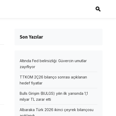
Son Yazılar
Altında Fed belirsizliği: Güvercin umutlar
zayıflıyor
TTKOM 2Ç26 bilanço sonrası açıklanan
hedef fiyatlar
Bulls Girişim (BULGS) yılın ilk yarısında 1,1
milyar TL zarar etti
Albaraka Türk 2026 ikinci çeyrek bilançosu
açıklandı