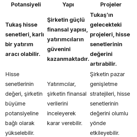
Potansiyeli
Yapı
Projeler
Tukaş’ın
Şirketin güçlü
Tukaş hisse
gelecekteki
finansal yapısı,
senetleri, karlı
projeleri, hisse
yatırımcıların
bir yatırım
senetlerinin
güvenini
aracı olabilir.
değerini
kazanmaktadır.
artırabilir.
Hisse
Şirketin pazar
senetlerinin
Yatırımcılar,
genişletme
değeri, şirketin
şirketin finansal
stratejileri, hisse
büyüme
verilerini
senetlerinin
potansiyeline
inceleyerek
değerini olumlu
bağlı olarak
karar verebilir.
yönde
yükselebilir.
etkileyebilir.