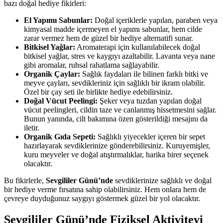
bazı doğal hediye fikirleri:
El Yapımı Sabunlar:
Doğal içeriklerle yapılan, paraben veya
kimyasal madde içermeyen el yapımı sabunlar, hem cilde
zarar vermez hem de güzel bir hediye alternatifi sunar.
Bitkisel Yağlar:
Aromaterapi için kullanılabilecek doğal
bitkisel yağlar, stres ve kaygıyı azaltabilir. Lavanta veya nane
gibi aromalar, ruhsal rahatlama sağlayabilir.
Organik Çaylar:
Sağlık faydaları ile bilinen farklı bitki ve
meyve çayları, sevdikleriniz için sağlıklı bir ikram olabilir.
Özel bir çay seti ile birlikte hediye edebilirsiniz.
Doğal Vücut Peelingi:
Şeker veya tuzdan yapılan doğal
vücut peelingleri, cildin taze ve canlanmış hissetmesini sağlar.
Bunun yanında, cilt bakımına özen gösterildiği mesajını da
iletir.
Organik Gıda Sepeti:
Sağlıklı yiyecekler içeren bir sepet
hazırlayarak sevdiklerinize gönderebilirsiniz. Kuruyemişler,
kuru meyveler ve doğal atıştırmalıklar, harika birer seçenek
olacaktır.
Bu fikirlerle,
Sevgililer Günü’nde
sevdiklerinize sağlıklı ve doğal
bir hediye verme fırsatına sahip olabilirsiniz. Hem onlara hem de
çevreye duyduğunuz saygıyı göstermek güzel bir yol olacaktır.
Sevgililer Günü’nde Fiziksel Aktiviteyi