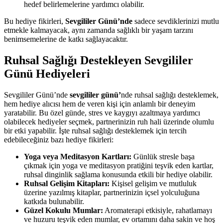
hedef belirlemelerine yardımcı olabilir.
Bu hediye fikirleri,
Sevgililer Günü’nde
sadece sevdiklerinizi mutlu
etmekle kalmayacak, aynı zamanda sağlıklı bir yaşam tarzını
benimsemelerine de katkı sağlayacaktır.
Ruhsal Sağlığı Destekleyen Sevgililer
Günü Hediyeleri
Sevgililer Günü’nde
sevgililer günü’
nde ruhsal sağlığı desteklemek,
hem hediye alıcısı hem de veren kişi için anlamlı bir deneyim
yaratabilir. Bu özel günde, stres ve kaygıyı azaltmaya yardımcı
olabilecek hediyeler seçmek, partnerinizin ruh hali üzerinde olumlu
bir etki yapabilir. İşte ruhsal sağlığı desteklemek için tercih
edebileceğiniz bazı hediye fikirleri:
Yoga veya Meditasyon Kartları:
Günlük stresle başa
çıkmak için yoga ve meditasyon pratiğini teşvik eden kartlar,
ruhsal dinginlik sağlama konusunda etkili bir hediye olabilir.
Ruhsal Gelişim Kitapları:
Kişisel gelişim ve mutluluk
üzerine yazılmış kitaplar, partnerinizin içsel yolculuğuna
katkıda bulunabilir.
Güzel Kokulu Mumlar:
Aromaterapi etkisiyle, rahatlamayı
ve huzuru teşvik eden mumlar, ev ortamını daha sakin ve hoş