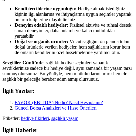
Kendi tercihlerine uygunluğu:
Hediye almak istediğiniz
kişinin ilgi alanlarına ve ihtiyaçlarına uygun seçimler yaparak,
onların kalplerine ulaşabilirsiniz.
Deneyim odaklı hediyeler:
Fiziksel aktivite ve ruhsal destek
sunan deneyimler, daha anlamlı ve kalıcı mutluluklar
yaratabilir.
Doğal ve organik ürünler:
Vücut sağlığını ön planda tutan
doğal ürünlerle verilen hediyeler, hem sağlıklarını korur hem
de onların kendilerini özel hissetmelerine yardımcı olur.
Sevgililer Günü’nde
, sağlıklı hediye seçimleri yaparak
sevdiklerinize sadece bir hediye değil, aynı zamanda bir yaşam tarzı
sunmuş olursunuz. Bu yönüyle, hem mutluluklarını artırır hem de
sağlıklı bir geleceğe beraber adım atmış olursunuz.
İlgili Yazılar:
FAVÖK (EBITDA) Nedir? Nasıl Hesaplanır?
Güncel Borsa Analizleri ve Hisse Önerileri
Etiketler:
hediye fikirleri
,
sağlıklı yaşam
İlgili Haberler