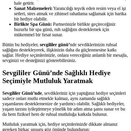
hale getirir.
Sanat Malzemeleri:
Yaratıcılığı teşvik eden resim veya el işi
setleri, stres atmak ve zihinsel rahatlama sağlamak için harika
bir hediye olabilir.
Birlikte Spa Günü:
Partnerinizle birlikte geçireceğiniz
huzurlu bir spa günü, ruh sağlığını desteklemek için
mükemmel bir fırsat sunar.
Bütün bu hediyeler,
sevgililer günü’
nde sevdiklerinizin ruhsal
sağlığını destekleyerek, ilişkinizin daha da güçlenmesine katkı
sağlar. Hediye seçimlerinizle, onlara vereceğiniz anlamlı bir mesajla,
sevginizi ve desteğinizi gösterebilirsiniz.
Sevgililer Günü’nde Sağlıklı Hediye
Seçimiyle Mutluluk Yaratmak
Sevgililer Günü’nde
, sevdikleriniz için yaptığınız hediye seçimleri
sadece onları mutlu etmekle kalmaz, aynı zamanda sağlıklı
yaşamlarını desteklemenize de yardımcı olabilir. Sağlıklı hediyeler,
yaşam tarzını iyileştirmeye yönelik bir adım atma şansı sunar ve bu
da hem fiziksel hem de ruhsal mutluluğa katkıda bulunur.
Mutluluk yaratmak için, hediye seçimlerinizde dikkate almanız
gereken birkaç unsuru göz önünde bulundurun: