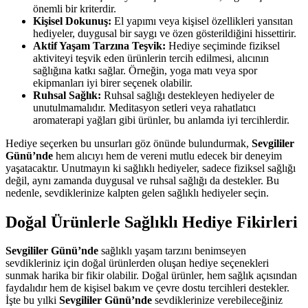
önemli bir kriterdir.
Kişisel Dokunuş:
El yapımı veya kişisel özellikleri yansıtan
hediyeler, duygusal bir saygı ve özen gösterildiğini hissettirir.
Aktif Yaşam Tarzına Teşvik:
Hediye seçiminde fiziksel
aktiviteyi teşvik eden ürünlerin tercih edilmesi, alıcının
sağlığına katkı sağlar. Örneğin, yoga matı veya spor
ekipmanları iyi birer seçenek olabilir.
Ruhsal Sağlık:
Ruhsal sağlığı destekleyen hediyeler de
unutulmamalıdır. Meditasyon setleri veya rahatlatıcı
aromaterapi yağları gibi ürünler, bu anlamda iyi tercihlerdir.
Hediye seçerken bu unsurları göz önünde bulundurmak,
Sevgililer
Günü’nde
hem alıcıyı hem de vereni mutlu edecek bir deneyim
yaşatacaktır. Unutmayın ki sağlıklı hediyeler, sadece fiziksel sağlığı
değil, aynı zamanda duygusal ve ruhsal sağlığı da destekler. Bu
nedenle, sevdiklerinize kalpten gelen sağlıklı hediyeler seçin.
Doğal Ürünlerle Sağlıklı Hediye Fikirleri
Sevgililer Günü’nde
sağlıklı yaşam tarzını benimseyen
sevdikleriniz için doğal ürünlerden oluşan hediye seçenekleri
sunmak harika bir fikir olabilir. Doğal ürünler, hem sağlık açısından
faydalıdır hem de kişisel bakım ve çevre dostu tercihleri destekler.
İşte bu yılki
Sevgililer Günü’nde
sevdiklerinize verebileceğiniz