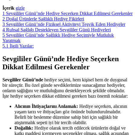
İçerik
gizle
1
Sevgililer Günü’nde Hediye Seçerken Dikkat Edilmesi Gerekenler
2
Doğal Ürünlerle Sağlıklı Hediye Fikirleri
3
Sevgililer Günü’nde Fiziksel Aktiviteyi Teşvik Eden Hediyeler
4
Ruhsal Sağlığı Destekleyen Sevgililer Günü Hediyeleri
5
Sevgililer Günü’nde Sağlıklı Hediye Seçimiyle Mutluluk
Yaratmak
5.1
İlgili Yazılar:
Sevgililer Günü’nde Hediye Seçerken
Dikkat Edilmesi Gerekenler
Sevgililer Günü’nde
hediye seçimi, hem kişisel hem de duygusal
bir süreçtir. Bu özel günde sevdiklerimize sunacağımız hediyeler,
onların sağlığını ve mutluluğunu destekleyecek şekilde olmalıdır.
İşte hediye seçerken dikkat edilmesi gereken bazı önemli noktalar:
Alıcının İhtiyaçlarını Anlamak:
Hediye seçerken, alıcının
yaşam tarzı ve ihtiyaçları göz önünde bulundurulmalıdır.
Belirli bir beslenme düzenine sahip biri için sağlıklı bir
atıştırmalık sepeti iyi bir tercih olabilir.
Doğallık:
Hediye olarak tercih edilecek ürünlerin doğal ve
katkı maddesi içermeyen seçenekler olması, sağlık açısından