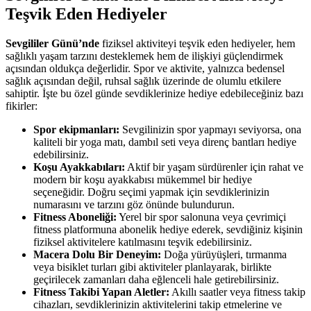
Teşvik Eden Hediyeler
Sevgililer Günü’nde
fiziksel aktiviteyi teşvik eden hediyeler, hem
sağlıklı yaşam tarzını desteklemek hem de ilişkiyi güçlendirmek
açısından oldukça değerlidir. Spor ve aktivite, yalnızca bedensel
sağlık açısından değil, ruhsal sağlık üzerinde de olumlu etkilere
sahiptir. İşte bu özel günde sevdiklerinize hediye edebileceğiniz bazı
fikirler:
Spor ekipmanları:
Sevgilinizin spor yapmayı seviyorsa, ona
kaliteli bir yoga matı, dambıl seti veya direnç bantları hediye
edebilirsiniz.
Koşu Ayakkabıları:
Aktif bir yaşam sürdürenler için rahat ve
modern bir koşu ayakkabısı mükemmel bir hediye
seçeneğidir. Doğru seçimi yapmak için sevdiklerinizin
numarasını ve tarzını göz önünde bulundurun.
Fitness Aboneliği:
Yerel bir spor salonuna veya çevrimiçi
fitness platformuna abonelik hediye ederek, sevdiğiniz kişinin
fiziksel aktivitelere katılmasını teşvik edebilirsiniz.
Macera Dolu Bir Deneyim:
Doğa yürüyüşleri, tırmanma
veya bisiklet turları gibi aktiviteler planlayarak, birlikte
geçirilecek zamanları daha eğlenceli hale getirebilirsiniz.
Fitness Takibi Yapan Aletler:
Akıllı saatler veya fitness takip
cihazları, sevdiklerinizin aktivitelerini takip etmelerine ve