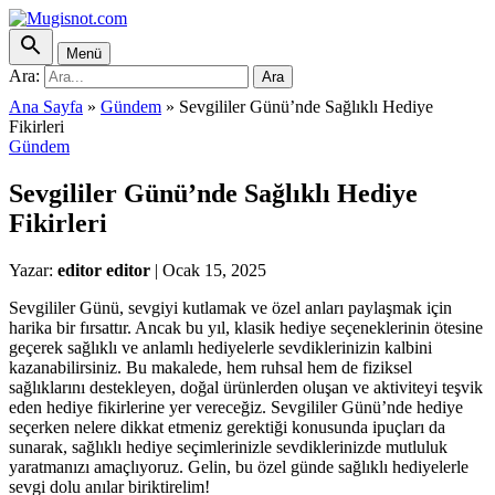
Menü
Ara:
Ara
Ana Sayfa
»
Gündem
»
Sevgililer Günü’nde Sağlıklı Hediye
Fikirleri
Gündem
Sevgililer Günü’nde Sağlıklı Hediye
Fikirleri
Yazar:
editor editor
|
Ocak 15, 2025
Sevgililer Günü, sevgiyi kutlamak ve özel anları paylaşmak için
harika bir fırsattır. Ancak bu yıl, klasik hediye seçeneklerinin ötesine
geçerek sağlıklı ve anlamlı hediyelerle sevdiklerinizin kalbini
kazanabilirsiniz. Bu makalede, hem ruhsal hem de fiziksel
sağlıklarını destekleyen, doğal ürünlerden oluşan ve aktiviteyi teşvik
eden hediye fikirlerine yer vereceğiz. Sevgililer Günü’nde hediye
seçerken nelere dikkat etmeniz gerektiği konusunda ipuçları da
sunarak, sağlıklı hediye seçimlerinizle sevdiklerinizde mutluluk
yaratmanızı amaçlıyoruz. Gelin, bu özel günde sağlıklı hediyelerle
sevgi dolu anılar biriktirelim!