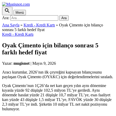
Menü
Ara:
Ara
Ana Sayfa
»
Kredi - Kredi Kartı
»
Oyak Çimento için bilanço
sonrası 5 farklı hedef fiyat
Kredi - Kredi Kartı
Oyak Çimento için bilanço sonrası 5
farklı hedef fiyat
Yazar:
mugisnot
|
Mayıs 9, 2026
Aracı kurumlar, 2026’nın ilk çeyreğini kapsayan bilançosunu
paylaşan Oyak Çimento (OYAKC) için değerlendirmelerini sıraladı.
Oyak Çimento’nun 1Ç26’da net karı geçen yılın aynı dönemine
kıyasla yüzde 92 düşüşle 102,5 milyon TL’ye geriledi. Aynı
dönemde hasılat yüzde 21 düşüşle 10,7 milyar TL’ye, esas faaliyet
karı yüzde 43 düşüşle 1,5 milyar TL’ye, FAVÖK yüzde 30 düşüşle
2,3 milyar TL’ye indi. Şirketin 10 milyar TL net nakit pozisyonu
bulunuyor.