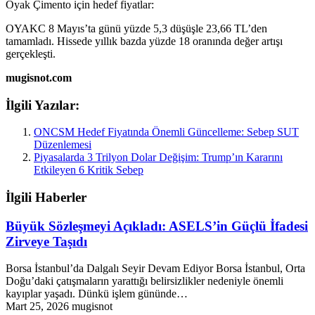
Oyak Çimento için hedef fiyatlar:
OYAKC 8 Mayıs’ta günü yüzde 5,3 düşüşle 23,66 TL’den
tamamladı. Hissede yıllık bazda yüzde 18 oranında değer artışı
gerçekleşti.
mugisnot.com
İlgili Yazılar:
ONCSM Hedef Fiyatında Önemli Güncelleme: Sebep SUT
Düzenlemesi
Piyasalarda 3 Trilyon Dolar Değişim: Trump’ın Kararını
Etkileyen 6 Kritik Sebep
İlgili Haberler
Büyük Sözleşmeyi Açıkladı: ASELS’in Güçlü İfadesi
Zirveye Taşıdı
Borsa İstanbul’da Dalgalı Seyir Devam Ediyor Borsa İstanbul, Orta
Doğu’daki çatışmaların yarattığı belirsizlikler nedeniyle önemli
kayıplar yaşadı. Dünkü işlem gününde…
Mart 25, 2026
mugisnot