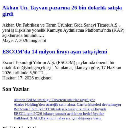
Akhan Un, Tayvan pazarına 26 bin dolarlık satışla
girdi
Akhan Un Fabrikası ve Tarım Ürünleri Gıda Sanayi Ticaret A.Ş.,
yeni iş ilişkisine yönelik Kamuyu Aydınlatma Platformu’nda (KAP)
açıklamada bulundu.…
Mayıs 7, 2026
mugisnot
ESCOM’da 14 milyon lirayı aşan satış işlemi
Escort Teknoloji Yatırım A.Ş. (ESCOM) paylarında önemli bir
ortaklık değişimi gerçekleşti. Yapılan açıklamaya göre, 17 Haziran
2026 tarihinde 5,50 TL…
Haziran 17, 2026
mugisnot
Son Yazılar
Altında Fed belirsizliği: Güvercin umutlar zayıflıyor
Alarko Holding’den stratejik satın alma: Carrier hisseleri devralınıyor
BofA’nın 1,6 milyar TL’lik satışı o hisseyi kırmızıya boyadı
EREGL için 2Ç26 bilanço sonrası açıklanan hedef fiyatlar
Halkbank (HALKB) ikincil halka arz için düğmeye bastı