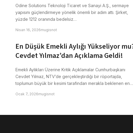
Odine Solutions Teknoloji Ticaret ve Sanayi A.Ş., sermaye
yapısını güçlendirmeye yönelik önemli bir adım attı. Şirket,
yüzde 1212 oranında bedelsiz…
Nisan 16, 2026
mugisnot
En Düşük Emekli Aylığı Yükseliyor mu
Cevdet Yılmaz’dan Açıklama Geldi!
Emekli Aylıkları Üzerine Kritik Açıklamalar Cumhurbaşkanı
Cevdet Yılmaz, NTV’de gerçekleştirdiği bir röportajda,
toplumun büyük bir kesimi tarafından merakla beklenen en…
Ocak 7, 2026
mugisnot