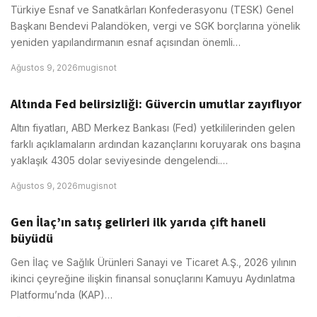
Türkiye Esnaf ve Sanatkârları Konfederasyonu (TESK) Genel
Başkanı Bendevi Palandöken, vergi ve SGK borçlarına yönelik
yeniden yapılandırmanın esnaf açısından önemli…
Ağustos 9, 2026
mugisnot
Altında Fed belirsizliği: Güvercin umutlar zayıflıyor
Altın fiyatları, ABD Merkez Bankası (Fed) yetkililerinden gelen
farklı açıklamaların ardından kazançlarını koruyarak ons başına
yaklaşık 4305 dolar seviyesinde dengelendi.…
Ağustos 9, 2026
mugisnot
Gen İlaç’ın satış gelirleri ilk yarıda çift haneli
büyüdü
Gen İlaç ve Sağlık Ürünleri Sanayi ve Ticaret A.Ş., 2026 yılının
ikinci çeyreğine ilişkin finansal sonuçlarını Kamuyu Aydınlatma
Platformu’nda (KAP)…