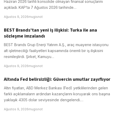
Haziran 2026 tarihli konsolide olmayan finansal sonuçlarını
açıkladı. KAP’ta 7 Ağustos 2026 tarihinde…
Ağustos 9, 2026
mugisnot
BEST Brands’tan yeni iş ilişkisi: Turka ile ana
sözleşme imzalandı
BEST Brands Grup Enerji Yatırım A.Ş., araç muayene istasyonu
alt işletmeciliği faaliyetleri kapsamında önemli bir iş ilişkisini
resmileştirdi. Şirket, Kamuyu…
Ağustos 9, 2026
mugisnot
Altında Fed belirsizliği: Güvercin umutlar zayıflıyor
Altın fiyatları, ABD Merkez Bankası (Fed) yetkililerinden gelen
farklı açıklamaların ardından kazançlarını koruyarak ons başına
yaklaşık 4305 dolar seviyesinde dengelendi.…
Ağustos 9, 2026
mugisnot