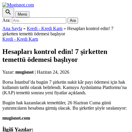
Menü
Ara:
Ara
Ana Sayfa
»
Kredi - Kredi Kartı
»
Hesapları kontrol edin! 7
şirketten temettü ödemesi başlıyor
Kredi - Kredi Kartı
Hesapları kontrol edin! 7 şirketten
temettü ödemesi başlıyor
Yazar:
mugisnot
|
Haziran 24, 2026
Borsa İstanbul’da bugün 7 şirketin nakit kâr payı ödemesi için hak
kullanım tarihi olarak belirlendi. Kamuyu Aydınlatma Platformu’na
(KAP) temettü sonrası yeni fiyatlar açıklandı.
Bugün hak kazanılacak temettüler, 26 Haziran Cuma günü
yatırımcıların hesabına girmiş olacak. Bu şirketler şöyle sıralanıyor:
mugisnot.com
İlgili Yazılar: