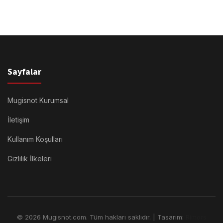
Sayfalar
Mugisnot Kurumsal
İletişim
Kullanım Koşulları
Gizlilik İlkeleri
© 2026 Mugisnot.com. Tüm hakları saklıdır. | Tasarım:
Rimors