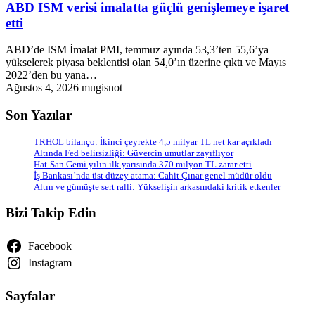
ABD ISM verisi imalatta güçlü genişlemeye işaret
etti
ABD’de ISM İmalat PMI, temmuz ayında 53,3’ten 55,6’ya
yükselerek piyasa beklentisi olan 54,0’ın üzerine çıktı ve Mayıs
2022’den bu yana…
Ağustos 4, 2026
mugisnot
Son Yazılar
TRHOL bilanço: İkinci çeyrekte 4,5 milyar TL net kar açıkladı
Altında Fed belirsizliği: Güvercin umutlar zayıflıyor
Hat-San Gemi yılın ilk yarısında 370 milyon TL zarar etti
İş Bankası’nda üst düzey atama: Cahit Çınar genel müdür oldu
Altın ve gümüşte sert ralli: Yükselişin arkasındaki kritik etkenler
Bizi Takip Edin
Facebook
Instagram
Sayfalar