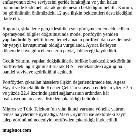
enflasyonun zirve seviyesini geride bıraktığını ve yılın kalan
bölümünde kademeli olarak gerilemesini beklediğini belirtti. Kurum,
bu görünümün önümüzdeki 12 aya ilişkin beklentileri desteklediğini
ifade etti.
Raporda, şirketlerle gerçekleştirilen son görüşmelerden elde edilen
operasyonel bilgiler doğrultusunda model portföyün yeniden
yapılandırıldığı belirtilirken, temel amacın portföyü daha az defansif
bir yapıya kavuşturmak olduğu vurgulandı. Ayrıca ilerleyen
dönemde ilave güncellemelerin paylaşılabileceği kaydedildi.
Gedik Yatırım, yapılan değişikliklerle birlikte bankacılık sektörünün
portföydeki ağırlığının artırılarak BIST endeksindeki ağırlığına
paralel seviyeye getirildiğini açıkladı.
Portföyden çıkarılan hisselere ilişkin değerlendirmede ise, Agesa
Hayat ve Emeklilik ile Kocaer Çelik’in sırasıyla endeksin yüzde 2,5
ve yüzde 22,4 üzerinde getiri sağlamasının ardından kâr
realizasyonu amacıyla listeden çıkarıldığı belirtildi.
Migros ve Türk Telekom’un yılın ikinci yarısına yönelik yatırım
temasına yeterince uymadığı, Mavi Giyim’in ise sektördeki zayıf
talep görünümü nedeniyle portföyden çıkarıldığı ifade edildi.
mugisnot.com