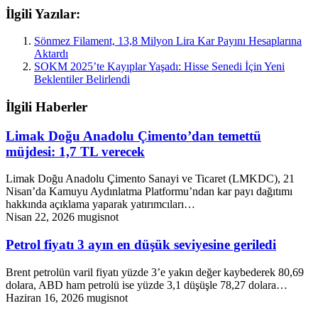
İlgili Yazılar:
Sönmez Filament, 13,8 Milyon Lira Kar Payını Hesaplarına
Aktardı
SOKM 2025’te Kayıplar Yaşadı: Hisse Senedi İçin Yeni
Beklentiler Belirlendi
İlgili Haberler
Limak Doğu Anadolu Çimento’dan temettü
müjdesi: 1,7 TL verecek
Limak Doğu Anadolu Çimento Sanayi ve Ticaret (LMKDC), 21
Nisan’da Kamuyu Aydınlatma Platformu’ndan kar payı dağıtımı
hakkında açıklama yaparak yatırımcıları…
Nisan 22, 2026
mugisnot
Petrol fiyatı 3 ayın en düşük seviyesine geriledi
Brent petrolün varil fiyatı yüzde 3’e yakın değer kaybederek 80,69
dolara, ABD ham petrolü ise yüzde 3,1 düşüşle 78,27 dolara…
Haziran 16, 2026
mugisnot