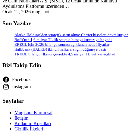
ve Cam Fabrikaları A.Ş. (SISE), 12 Ocak tarihinde Kamuyu
Aydınlatma Platformu üzerinden…
Ocak 12, 2026
mugisnot
Son Yazılar
Alarko Holding’den stratejik satın alma: Carrier hisseleri devralınıyor
BofA’nın 1,6 milyar TL’lik satışı o hisseyi kırmızıya boyadı
EREGL için 2Ç26 bilanço sonrası açıklanan hedef fiyatlar
Halkbank (HALKB) ikincil halka arz için düğmeye bastı
TRHOL bilanço: İkinci çeyrekte 4,5 milyar TL net kar açıkladı
Bizi Takip Edin
Facebook
Instagram
Sayfalar
Mugisnot Kurumsal
İletişim
Kullanım Koşulları
Gizlilik İlkeleri