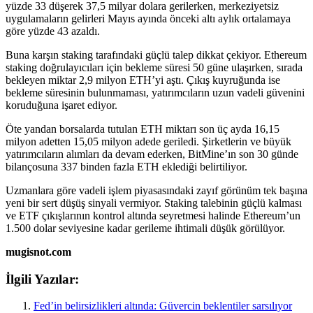
yüzde 33 düşerek 37,5 milyar dolara gerilerken, merkeziyetsiz
uygulamaların gelirleri Mayıs ayında önceki altı aylık ortalamaya
göre yüzde 43 azaldı.
Buna karşın staking tarafındaki güçlü talep dikkat çekiyor. Ethereum
staking doğrulayıcıları için bekleme süresi 50 güne ulaşırken, sırada
bekleyen miktar 2,9 milyon ETH’yi aştı. Çıkış kuyruğunda ise
bekleme süresinin bulunmaması, yatırımcıların uzun vadeli güvenini
koruduğuna işaret ediyor.
Öte yandan borsalarda tutulan ETH miktarı son üç ayda 16,15
milyon adetten 15,05 milyon adede geriledi. Şirketlerin ve büyük
yatırımcıların alımları da devam ederken, BitMine’ın son 30 günde
bilançosuna 337 binden fazla ETH eklediği belirtiliyor.
Uzmanlara göre vadeli işlem piyasasındaki zayıf görünüm tek başına
yeni bir sert düşüş sinyali vermiyor. Staking talebinin güçlü kalması
ve ETF çıkışlarının kontrol altında seyretmesi halinde Ethereum’un
1.500 dolar seviyesine kadar gerileme ihtimali düşük görülüyor.
mugisnot.com
İlgili Yazılar:
Fed’in belirsizlikleri altında: Güvercin beklentiler sarsılıyor