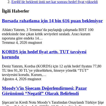
Ereğli’de beklenti üstü net kar sonrası hedef fiyat yükseldi
İlgili Haberler
Borsada rahatlama için 14 bin 616 puan bekleniyor
Ahlatcı Yatırım, 3 Temmuz’da paylaştığı çalışmada BIST 100
endeksinde öne çıkan kritik seviyeleri sıraladı. Aracı kurum
raporuna göre endeks 14…
Temmuz 4, 2026
mugisnot
KORDS için hedef fiyat arttı, TUT tavsiyesi
korundu
Deniz Yatırım, Kordsa (KORDS) için 12 aylık hedef fiyatını 77,80
TL’den 91,30 TL’ye yükseltirken, hisseye yönelik “TUT”
tavsiyesini korudu. Kurum,…
Ağustos 4, 2026
mugisnot
Moody’s’in Şişecam Değerlendirmesi: Pazar
Görünümü “Negatif” Olarak Belirlendi
Şişecam’ın Kredi Notu Moody’s Tarafından Onaylandı Türkiye Şişe