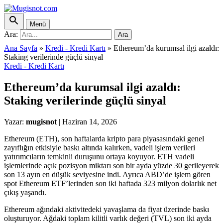
Menü
Ara:
Ara
Ana Sayfa
»
Kredi - Kredi Kartı
»
Ethereum’da kurumsal ilgi azaldı:
Staking verilerinde güçlü sinyal
Kredi - Kredi Kartı
Ethereum’da kurumsal ilgi azaldı:
Staking verilerinde güçlü sinyal
Yazar:
mugisnot
|
Haziran 14, 2026
Ethereum (ETH), son haftalarda kripto para piyasasındaki genel
zayıflığın etkisiyle baskı altında kalırken, vadeli işlem verileri
yatırımcıların temkinli duruşunu ortaya koyuyor. ETH vadeli
işlemlerinde açık pozisyon miktarı son bir ayda yüzde 30 gerileyerek
son 13 ayın en düşük seviyesine indi. Ayrıca ABD’de işlem gören
spot Ethereum ETF’lerinden son iki haftada 323 milyon dolarlık net
çıkış yaşandı.
Ethereum ağındaki aktivitedeki yavaşlama da fiyat üzerinde baskı
oluşturuyor. Ağdaki toplam kilitli varlık değeri (TVL) son iki ayda