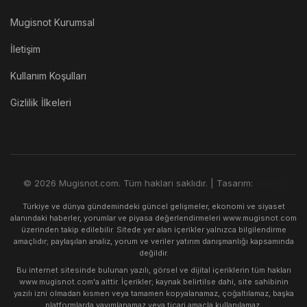
Mugisnot Kurumsal
İletişim
Kullanım Koşulları
Gizlilik İlkeleri
© 2026 Mugisnot.com. Tüm hakları saklıdır. | Tasarım:
Rimors
Türkiye ve dünya gündemindeki güncel gelişmeler, ekonomi ve siyaset
alanındaki haberler, yorumlar ve piyasa değerlendirmeleri www.mugisnot.com
üzerinden takip edilebilir. Sitede yer alan içerikler yalnızca bilgilendirme
amaçlıdır; paylaşılan analiz, yorum ve veriler yatırım danışmanlığı kapsamında
değildir.
Bu internet sitesinde bulunan yazılı, görsel ve dijital içeriklerin tüm hakları
www.mugisnot.com'a aittir. İçerikler; kaynak belirtilse dahi, site sahibinin
yazılı izni olmadan kısmen veya tamamen kopyalanamaz, çoğaltılamaz, başka
platformlarda yayımlanamaz veya ticari amaçla kullanılamaz.