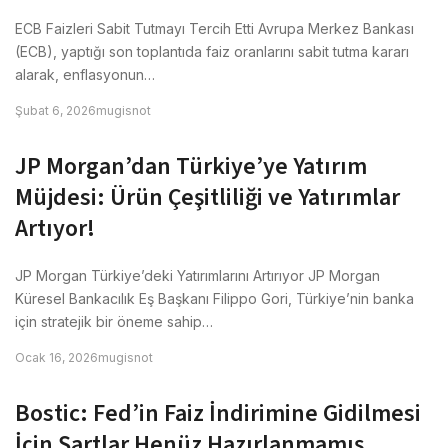
ECB Faizleri Sabit Tutmayı Tercih Etti Avrupa Merkez Bankası
(ECB), yaptığı son toplantıda faiz oranlarını sabit tutma kararı
alarak, enflasyonun…
Şubat 6, 2026
mugisnot
JP Morgan’dan Türkiye’ye Yatırım
Müjdesi: Ürün Çeşitliliği ve Yatırımlar
Artıyor!
JP Morgan Türkiye’deki Yatırımlarını Artırıyor JP Morgan
Küresel Bankacılık Eş Başkanı Filippo Gori, Türkiye’nin banka
için stratejik bir öneme sahip…
Ocak 16, 2026
mugisnot
Bostic: Fed’in Faiz İndirimine Gidilmesi
İçin Şartlar Henüz Hazırlanmamış