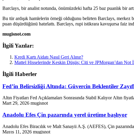
Barclays, bir analist notunda, önümüzdeki hafta 25 baz puanlık bir ar
Bu tür ardışık hamlelerin örneği olduğunu belirten Barclays, merkez ban
puan düşürdüğünü hatırlattı. Barclays, rupi istikrara kavuşursa faiz ind
mugisnot.com
İlgili Yazılar:
Kredi Kartı Aidatı Nasıl Geri Alınır?
Mattel Hisselerinde Keskin Düşüş: Citi ve JPMorgan’dan Not İ
İlgili Haberler
Fed’in Belirsizliği Altında: Güvercin Beklentiler Zay
Altın Fiyatları Fed Açıklamaları Sonrasında Stabil Kalıyor Altın fiyat
Mart 29, 2026
mugisnot
Anadolu Efes Çin pazarında yerel üretime başlıyor
Anadolu Efes Biracılık ve Malt Sanayii A.Ş. (AEFES), Çin pazarındaki
Mayıs 11, 2026
mugisnot