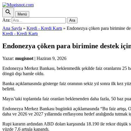
Menü
Ara:
Ara
Ana Sayfa
»
Kredi - Kredi Kartı
»
Endonezya çöken para birimine deste
Kredi - Kredi Kartı
Endonezya çöken para birimine destek için 
Yazar:
mugisnot
|
Haziran 9, 2026
Endonezya Merkez Bankası, beklenmedik şekilde faiz oranlarını 25 baz 
döngü dışı hamle oldu.
Banka açıklamasında gösterge faiz oranının sekiz yıl sonra ilk kez y
belirtti.
Mayıs’taki toplantıda faiz oranları beklenenden daha fazla, 50 baz puan
Endonezya Merkez Bankası bugünkü açıklamasında “Bu faiz artışı, Orta
daha ve 2026 ve 2027 yıllarında enflasyonu hedef aralığında tutmak iç
Rupi kararın ardından ABD doları karşısında 18.190 ile rekor düşük se
yüzde 7,6 artışla kapandı.