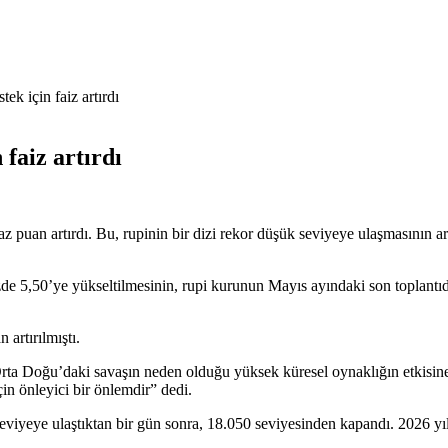
k için faiz artırdı
faiz artırdı
puan artırdı. Bu, rupinin bir dizi rekor düşük seviyeye ulaşmasının ard
üzde 5,50’ye yükseltilmesinin, rupi kurunun Mayıs ayındaki son toplant
 artırılmıştı.
 Doğu’daki savaşın neden olduğu yüksek küresel oynaklığın etkisine ka
in önleyici bir önlemdir” dedi.
viyeye ulaştıktan bir gün sonra, 18.050 seviyesinden kapandı. 2026 yıl