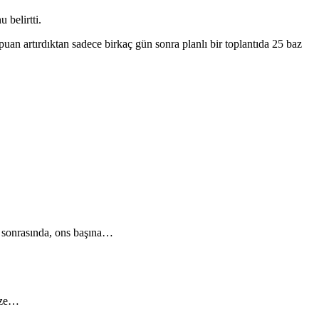
 belirtti.
puan artırdıktan sadece birkaç gün sonra planlı bir toplantıda 25 baz
ar sonrasında, ons başına…
keze…