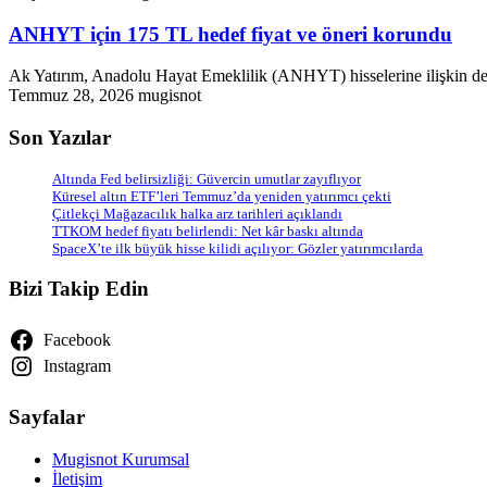
ANHYT için 175 TL hedef fiyat ve öneri korundu
Ak Yatırım, Anadolu Hayat Emeklilik (ANHYT) hisselerine ilişkin de
Temmuz 28, 2026
mugisnot
Son Yazılar
Altında Fed belirsizliği: Güvercin umutlar zayıflıyor
Küresel altın ETF’leri Temmuz’da yeniden yatırımcı çekti
Çitlekçi Mağazacılık halka arz tarihleri açıklandı
TTKOM hedef fiyatı belirlendi: Net kâr baskı altında
SpaceX’te ilk büyük hisse kilidi açılıyor: Gözler yatırımcılarda
Bizi Takip Edin
Facebook
Instagram
Sayfalar
Mugisnot Kurumsal
İletişim