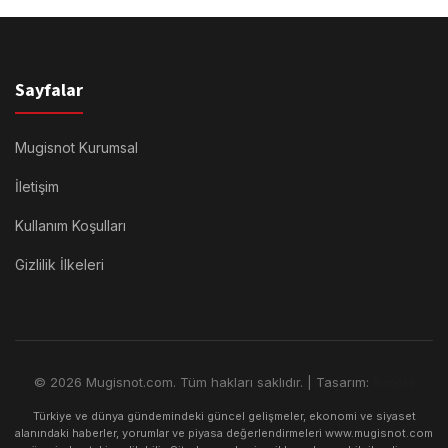
Sayfalar
Mugisnot Kurumsal
İletişim
Kullanım Koşulları
Gizlilik İlkeleri
© 2026 Mugisnot.com. Tüm hakları saklıdır. | Tasarım:
Rimors
Türkiye ve dünya gündemindeki güncel gelişmeler, ekonomi ve siyaset
alanındaki haberler, yorumlar ve piyasa değerlendirmeleri www.mugisnot.com