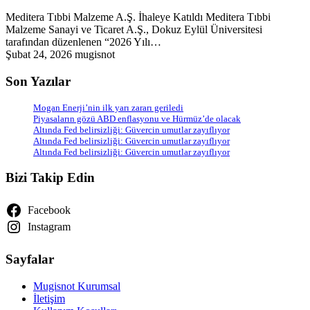
Meditera Tıbbi Malzeme A.Ş. İhaleye Katıldı Meditera Tıbbi
Malzeme Sanayi ve Ticaret A.Ş., Dokuz Eylül Üniversitesi
tarafından düzenlenen “2026 Yılı…
Şubat 24, 2026
mugisnot
Son Yazılar
Mogan Enerji’nin ilk yarı zararı geriledi
Piyasaların gözü ABD enflasyonu ve Hürmüz’de olacak
Altında Fed belirsizliği: Güvercin umutlar zayıflıyor
Altında Fed belirsizliği: Güvercin umutlar zayıflıyor
Altında Fed belirsizliği: Güvercin umutlar zayıflıyor
Bizi Takip Edin
Facebook
Instagram
Sayfalar
Mugisnot Kurumsal
İletişim