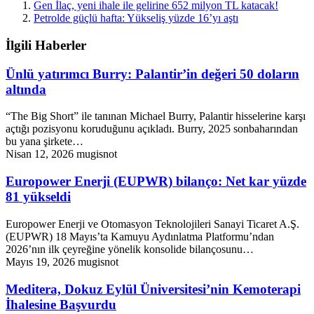
Gen İlaç, yeni ihale ile gelirine 652 milyon TL katacak!
Petrolde güçlü hafta: Yükseliş yüzde 16’yı aştı
İlgili Haberler
Ünlü yatırımcı Burry: Palantir’in değeri 50 doların
altında
“The Big Short” ile tanınan Michael Burry, Palantir hisselerine karşı
açtığı pozisyonu koruduğunu açıkladı. Burry, 2025 sonbaharından
bu yana şirkete…
Nisan 12, 2026
mugisnot
Europower Enerji (EUPWR) bilanço: Net kar yüzde
81 yükseldi
Europower Enerji ve Otomasyon Teknolojileri Sanayi Ticaret A.Ş.
(EUPWR) 18 Mayıs’ta Kamuyu Aydınlatma Platformu’ndan
2026’nın ilk çeyreğine yönelik konsolide bilançosunu…
Mayıs 19, 2026
mugisnot
Meditera, Dokuz Eylül Üniversitesi’nin Kemoterapi
İhalesine Başvurdu