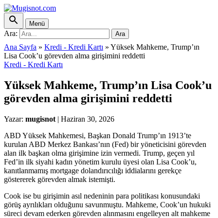
Menü
Ara:
Ara
Ana Sayfa
»
Kredi - Kredi Kartı
»
Yüksek Mahkeme, Trump’ın
Lisa Cook’u görevden alma girişimini reddetti
Kredi - Kredi Kartı
Yüksek Mahkeme, Trump’ın Lisa Cook’u
görevden alma girişimini reddetti
Yazar:
mugisnot
|
Haziran 30, 2026
ABD Yüksek Mahkemesi, Başkan Donald Trump’ın 1913’te
kurulan ABD Merkez Bankası’nın (Fed) bir yöneticisini görevden
alan ilk başkan olma girişimine izin vermedi. Trump, geçen yıl
Fed’in ilk siyahi kadın yönetim kurulu üyesi olan Lisa Cook’u,
kanıtlanmamış mortgage dolandırıcılığı iddialarını gerekçe
göstererek görevden almak istemişti.
Cook ise bu girişimin asıl nedeninin para politikası konusundaki
görüş ayrılıkları olduğunu savunmuştu. Mahkeme, Cook’un hukuki
süreci devam ederken görevden alınmasını engelleyen alt mahkeme