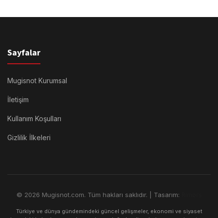
Sayfalar
Mugisnot Kurumsal
İletişim
Kullanım Koşulları
Gizlilik İlkeleri
© 2026 Mugisnot.com. Tüm hakları saklıdır. | Tasarım:
Rimors
Türkiye ve dünya gündemindeki güncel gelişmeler, ekonomi ve siyaset