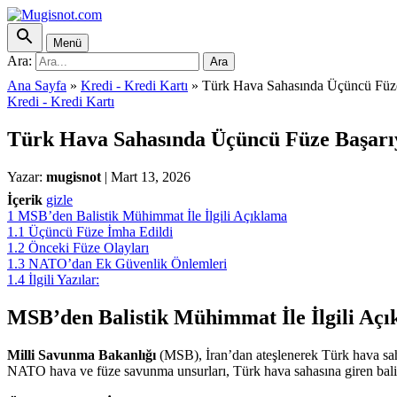
Menü
Ara:
Ara
Ana Sayfa
»
Kredi - Kredi Kartı
»
Türk Hava Sahasında Üçüncü Füze 
Kredi - Kredi Kartı
Türk Hava Sahasında Üçüncü Füze Başarıy
Yazar:
mugisnot
|
Mart 13, 2026
İçerik
gizle
1
MSB’den Balistik Mühimmat İle İlgili Açıklama
1.1
Üçüncü Füze İmha Edildi
1.2
Önceki Füze Olayları
1.3
NATO’dan Ek Güvenlik Önlemleri
1.4
İlgili Yazılar:
MSB’den Balistik Mühimmat İle İlgili Aç
Milli Savunma Bakanlığı
(MSB), İran’dan ateşlenerek Türk hava saha
NATO hava ve füze savunma unsurları, Türk hava sahasına giren balist