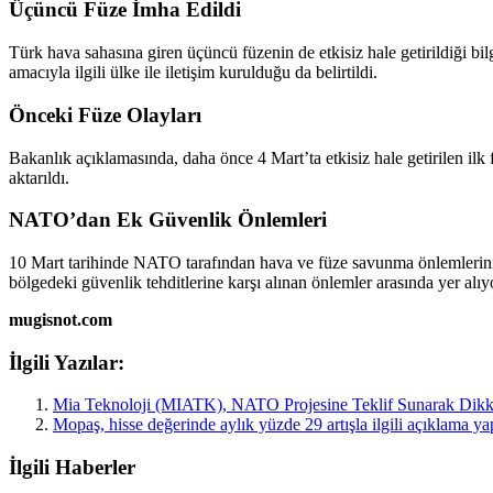
Üçüncü Füze İmha Edildi
Türk hava sahasına giren üçüncü füzenin de etkisiz hale getirildiği bil
amacıyla ilgili ülke ile iletişim kurulduğu da belirtildi.
Önceki Füze Olayları
Bakanlık açıklamasında, daha önce 4 Mart’ta etkisiz hale getirilen ilk
aktarıldı.
NATO’dan Ek Güvenlik Önlemleri
10 Mart tarihinde NATO tarafından hava ve füze savunma önlemlerini
bölgedeki güvenlik tehditlerine karşı alınan önlemler arasında yer alıy
mugisnot.com
İlgili Yazılar:
Mia Teknoloji (MIATK), NATO Projesine Teklif Sunarak Dikk
Mopaş, hisse değerinde aylık yüzde 29 artışla ilgili açıklama ya
İlgili Haberler