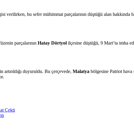
gisi verilirken, bu sefer mühimmat parçalarının düştüğü alan hakkında he
 füzenin parçalarının
Hatay Dörtyol
ilçesine düştüğü, 9 Mart’ta imha ed
n artırıldığı duyuruldu. Bu çerçevede,
Malatya
bölgesine Patriot hava 
or.
at Çekti
ptı