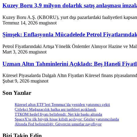
Kuzey Boru 3,9 milyon dolarlık satış anlaşması imzal
Kuzey Boru A.Ş. (KBORU), yurt dışı pazarlardaki faaliyetleri kapsam
Temmuz 14, 2026
mugisnot
Şimşek: Enflasyonla Mücadelede Petrol Fiyatlarındaki
Petrol Fiyatlarındaki Artışa Yönelik Önlemler Alınıyor Hazine ve Mali
Mart 3, 2026
mugisnot
Uzman Altın Tahminlerini Açıkladı: Beş Haneli Fiyatl
Küresel Piyasalarda Dalgalı Altın Fiyatları Küresel finans piyasaların
Şubat 9, 2026
mugisnot
Son Yazılar
Küresel altın ETF’leri Temmuz’da yeniden yatırımcı çekti
Çitlekçi Mağazacılık halka arz tarihleri açıklandı
TTKOM hedef fiyatı belirlendi: Net kâr baskı altında
SpaceX’te ilk büyük hisse kilidi açılıyor: Gözler yatırımcılarda
Altında Fed belirsizliği: Güvercin umutlar zayıflıyor
Bizi Takip Edin