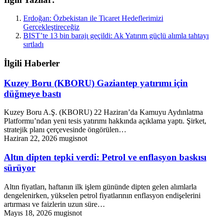
Erdoğan: Özbekistan ile Ticaret Hedeflerimizi
Gerçekleştireceğiz
BIST’te 13 bin barajı geçildi: Ak Yatırım güçlü alımla tahtayı
sırtladı
İlgili Haberler
Kuzey Boru (KBORU) Gaziantep yatırımı için
düğmeye bastı
Kuzey Boru A.Ş. (KBORU) 22 Haziran’da Kamuyu Aydınlatma
Platformu’ndan yeni tesis yatırımı hakkında açıklama yaptı. Şirket,
stratejik planı çerçevesinde öngörülen…
Haziran 22, 2026
mugisnot
Altın dipten tepki verdi: Petrol ve enflasyon baskısı
sürüyor
Altın fiyatları, haftanın ilk işlem gününde dipten gelen alımlarla
dengelenirken, yükselen petrol fiyatlarının enflasyon endişelerini
artırması ve faizlerin uzun süre…
Mayıs 18, 2026
mugisnot