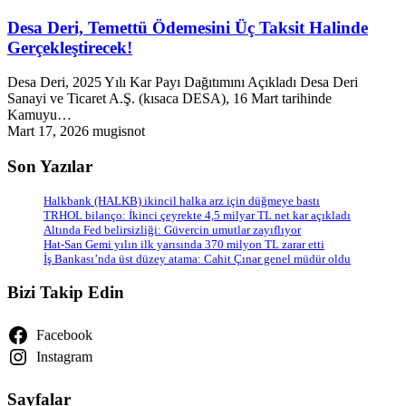
Desa Deri, Temettü Ödemesini Üç Taksit Halinde
Gerçekleştirecek!
Desa Deri, 2025 Yılı Kar Payı Dağıtımını Açıkladı Desa Deri
Sanayi ve Ticaret A.Ş. (kısaca DESA), 16 Mart tarihinde
Kamuyu…
Mart 17, 2026
mugisnot
Son Yazılar
Halkbank (HALKB) ikincil halka arz için düğmeye bastı
TRHOL bilanço: İkinci çeyrekte 4,5 milyar TL net kar açıkladı
Altında Fed belirsizliği: Güvercin umutlar zayıflıyor
Hat-San Gemi yılın ilk yarısında 370 milyon TL zarar etti
İş Bankası’nda üst düzey atama: Cahit Çınar genel müdür oldu
Bizi Takip Edin
Facebook
Instagram
Sayfalar