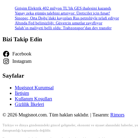
Girişim Elektrik 402 milyon TL’lik GES ihalesini kazandı
Yapay zeka gümüş talebini artırıyor: Üreticiler için fırsat!
Sinopec, Orta Doğu’daki kayıpları Rus petrolüyle telafi ediyor
Altında Fed belirsizliği: Güvercin umutlar zayıflıyor
Salah’ın maliyeti belli oldu: Trabzonspor’dan dev transfer
Bizi Takip Edin
Facebook
Instagram
Sayfalar
Mugisnot Kurumsal
İletişim
Kullanım Koşulları
Gizlilik İlkeleri
© 2026 Mugisnot.com. Tüm hakları saklıdır. | Tasarım:
Rimors
Türkiye ve dünya gündemindeki güncel gelişmeler, ekonomi ve siyaset alanındaki haberler, yoru
danışmanlığı kapsamında değildir.