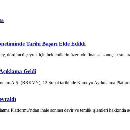
ldı
önetiminde Tarihi Başarı Elde Edildi
 dördüncü çeyrek için beklentilerin üzerinde finansal sonuçlar sunara
i Açıklama Geldi
önetim A.Ş. (BRKVY), 12 Şubat tarihinde Kamuyu Aydınlatma Platform
evraldı
a Platformu’ndan ihale sonrası devir ve temlik işlemleri hakkında aç