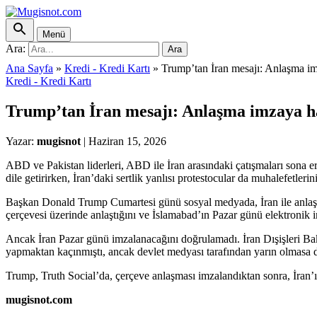
Menü
Ara:
Ara
Ana Sayfa
»
Kredi - Kredi Kartı
»
Trump’tan İran mesajı: Anlaşma im
Kredi - Kredi Kartı
Trump’tan İran mesajı: Anlaşma imzaya h
Yazar:
mugisnot
|
Haziran 15, 2026
ABD ve Pakistan liderleri, ABD ile İran arasındaki çatışmaları sona
dile getirirken, İran’daki sertlik yanlısı protestocular da muhalefetlerini
Başkan Donald Trump Cumartesi günü sosyal medyada, İran ile anlaşma
çerçevesi üzerinde anlaştığını ve İslamabad’ın Pazar günü elektronik 
Ancak İran Pazar günü imzalanacağını doğrulamadı. İran Dışişleri 
yapmaktan kaçınmıştı, ancak devlet medyası tarafından yarın olmasa d
Trump, Truth Social’da, çerçeve anlaşması imzalandıktan sonra, İran’ın
mugisnot.com