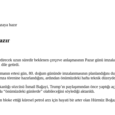
zaya hazır
azır
 erdirecek uzun süredir beklenen çerçeve anlaşmasının Pazar günü imz
 dile getirdi.
nın ertesi gün, 80. doğum gününde imzalanmasının planlandığını duyur
imza törenine hazırlandığını, ardından önümüzdeki hafta teknik düzeyde
Bakanlığı sözcüsü İsmail Bağayi, Trump’ın paylaşımından önce yaptığı
a “önümüzdeki günlerde” olabileceğini söylediği aktarıldı.
 bloke ettiği küresel petrol arzı için hayati bir arter olan Hürmüz Boğa