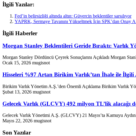
İlgili Yazılar:
Fed’in belirsizliği altında altın: Güvercin beklentiler sarsılıyor
YAPRK, Sermaye Tavanını Yükseltmek İçin SPK’dan Onay A
İlgili Haberler
Morgan Stanley Beklentileri Geride Bıraktı: Varlık Y
Morgan Stanley Dördüncü Çeyrek Sonuçlarını Açıkladı Morgan Stanley,
Ocak 15, 2026
mugisnot
Hisseleri %97 Artan Birikim Varlık’tan İhale ile İlgil
Birikim Varlık Yönetim A.Ş.’den Önemli Açıklama Birikim Varlık Y
Şubat 13, 2026
mugisnot
Gelecek Varlık (GLCVY) 492 milyon TL’lik alacağı d
Gelecek Varlık Yönetimi A.Ş. (GLCVY) 21 Mayıs’ta Kamuyu Aydınlatm
Mayıs 22, 2026
mugisnot
Son Yazılar