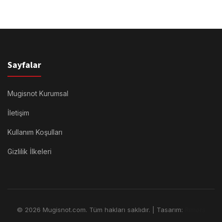
Sayfalar
Mugisnot Kurumsal
İletişim
Kullanım Koşulları
Gizlilik İlkeleri
© 2026 Mugisnot.com. Tüm hakları saklıdır. | Tasarım:
Rimors