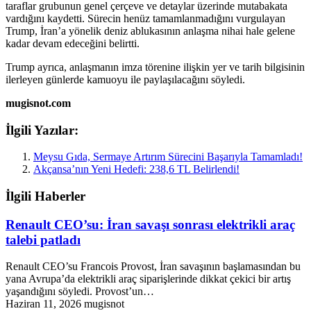
taraflar grubunun genel çerçeve ve detaylar üzerinde mutabakata
vardığını kaydetti. Sürecin henüz tamamlanmadığını vurgulayan
Trump, İran’a yönelik deniz ablukasının anlaşma nihai hale gelene
kadar devam edeceğini belirtti.
Trump ayrıca, anlaşmanın imza törenine ilişkin yer ve tarih bilgisinin
ilerleyen günlerde kamuoyu ile paylaşılacağını söyledi.
mugisnot.com
İlgili Yazılar:
Meysu Gıda, Sermaye Artırım Sürecini Başarıyla Tamamladı!
Akçansa’nın Yeni Hedefi: 238,6 TL Belirlendi!
İlgili Haberler
Renault CEO’su: İran savaşı sonrası elektrikli araç
talebi patladı
Renault CEO’su Francois Provost, İran savaşının başlamasından bu
yana Avrupa’da elektrikli araç siparişlerinde dikkat çekici bir artış
yaşandığını söyledi. Provost’un…
Haziran 11, 2026
mugisnot