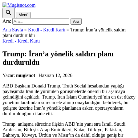
Menü
Ara:
Ara
Ana Sayfa
»
Kredi - Kredi Kartı
»
Trump: İran’a yönelik saldırı
planı durduruldu
Kredi - Kredi Kartı
Trump: İran’a yönelik saldırı planı
durduruldu
Yazar:
mugisnot
|
Haziran 12, 2026
ABD Başkanı Donald Trump, Truth Social hesabından yaptığı
paylaşımda İran ile yürütülen görüşmelerde önemli bir aşamaya
gelindiğini açıkladı. Trump, İran İslam Cumhuriyeti’nin en üst düzey
yönetimi tarafından sürecin ele alınıp onaylandığını belirterek, bu
gelişme üzerine İran’a yönelik planlanan askeri operasyonların
durdurulduğunu ifade etti.
Trump, anlaşma sürecine ilişkin ABD’nin yanı sıra İsrail, Suudi
Arabistan, Birleşik Arap Emirlikleri, Katar, Türkiye, Pakistan,
Bahreyn, Kuveyt, Ürdün ve Mısır’ın da dahil olduğu geniş bir