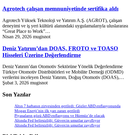
Agrotech çalışan memnuniyetinde sertifika aldı
Agrotech Yüksek Teknoloji ve Yatırım A.Ş. (AGROT), çalışan
deneyimi ve iş yeri kültürü alanındaki uygulamalarıyla uluslararası
“Great Place to Work”…
Nisan 29, 2026
mugisnot
Deniz Yatırım’dan DOAS, FROTO ve TOASO
Hisseleri Üzerine Değerlendirme
Deniz Yatırım’dan Otomotiv Sektörüne Yönelik Değerlendirme
Türkiye Otomotiv Distribütörleri ve Mobilite Derneği (ODMD)
verilerini inceleyen Deniz Yatırım, Doğuş Otomotiv (DOAS),…
Şubat 3, 2026
mugisnot
Son Yazılar
Altın 7 haftanın zirvesinden geriledi: Gözler ABD enflasyonunda
Mogan Enerji’nin ilk yarı zararı geriledi
Piyasaların gözü ABD enflasyonu ve Hürmüz’de olacak
Altında Fed belirsizliği: Güvercin umutlar zayıflıyor
Altında Fed belirsizliği: Güvercin umutlar zayıflıyor