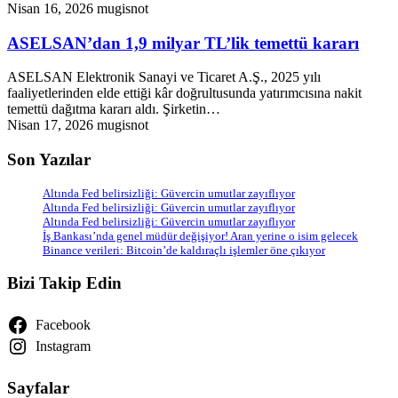
Nisan 16, 2026
mugisnot
ASELSAN’dan 1,9 milyar TL’lik temettü kararı
ASELSAN Elektronik Sanayi ve Ticaret A.Ş., 2025 yılı
faaliyetlerinden elde ettiği kâr doğrultusunda yatırımcısına nakit
temettü dağıtma kararı aldı. Şirketin…
Nisan 17, 2026
mugisnot
Son Yazılar
Altında Fed belirsizliği: Güvercin umutlar zayıflıyor
Altında Fed belirsizliği: Güvercin umutlar zayıflıyor
Altında Fed belirsizliği: Güvercin umutlar zayıflıyor
İş Bankası’nda genel müdür değişiyor! Aran yerine o isim gelecek
Binance verileri: Bitcoin’de kaldıraçlı işlemler öne çıkıyor
Bizi Takip Edin
Facebook
Instagram
Sayfalar