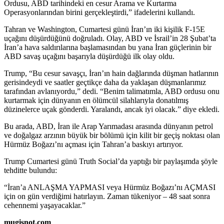
Ordusu, ABD tarihindeki en cesur Arama ve Kurtarma
Operasyonlarından birini gerçekleştirdi,” ifadelerini kullandı.
Tahran ve Washington, Cumartesi günü İran’ın iki kişilik F-15E
uçağını düşürdüğünü doğruladı. Olay, ABD ve İsrail’in 28 Şubat’ta
İran’a hava saldırılarına başlamasından bu yana İran güçlerinin bir
ABD savaş uçağını başarıyla düşürdüğü ilk olay oldu.
Trump, “Bu cesur savaşçı, İran’ın hain dağlarında düşman hatlarının
gerisindeydi ve saatler geçtikçe daha da yaklaşan düşmanlarımız
tarafından avlanıyordu,” dedi. “Benim talimatımla, ABD ordusu onu
kurtarmak için dünyanın en ölümcül silahlarıyla donatılmış
düzinelerce uçak gönderdi. Yaralandı, ancak iyi olacak.” diye ekledi.
Bu arada, ABD, İran ile Arap Yarımadası arasında dünyanın petrol
ve doğalgaz arzının büyük bir bölümü için kilit bir geçiş noktası olan
Hürmüz Boğazı’nı açması için Tahran’a baskıyı artırıyor.
Trump Cumartesi günü Truth Social’da yaptığı bir paylaşımda şöyle
tehditte bulundu:
“İran’a ANLAŞMA YAPMASI veya Hürmüz Boğazı’nı AÇMASI
için on gün verdiğimi hatırlayın. Zaman tükeniyor – 48 saat sonra
cehennemi yaşayacaklar.”
mugisnot.com