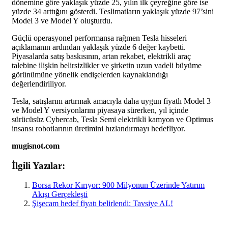
dönemine göre yaklaşık yüzde 25, yılın ilk çeyreğine göre ise
yüzde 34 arttığını gösterdi. Teslimatların yaklaşık yüzde 97’sini
Model 3 ve Model Y oluşturdu.
Güçlü operasyonel performansa rağmen Tesla hisseleri
açıklamanın ardından yaklaşık yüzde 6 değer kaybetti.
Piyasalarda satış baskısının, artan rekabet, elektrikli araç
talebine ilişkin belirsizlikler ve şirketin uzun vadeli büyüme
görünümüne yönelik endişelerden kaynaklandığı
değerlendiriliyor.
Tesla, satışlarını artırmak amacıyla daha uygun fiyatlı Model 3
ve Model Y versiyonlarını piyasaya sürerken, yıl içinde
sürücüsüz Cybercab, Tesla Semi elektrikli kamyon ve Optimus
insansı robotlarının üretimini hızlandırmayı hedefliyor.
mugisnot.com
İlgili Yazılar:
Borsa Rekor Kırıyor: 900 Milyonun Üzerinde Yatırım
Akışı Gerçekleşti
Şişecam hedef fiyatı belirlendi: Tavsiye AL!