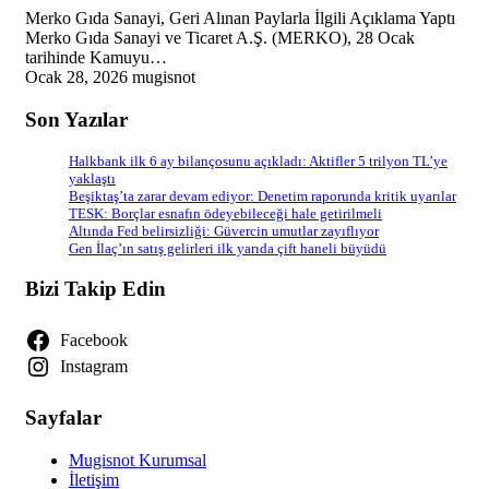
Merko Gıda Sanayi, Geri Alınan Paylarla İlgili Açıklama Yaptı
Merko Gıda Sanayi ve Ticaret A.Ş. (MERKO), 28 Ocak
tarihinde Kamuyu…
Ocak 28, 2026
mugisnot
Son Yazılar
Halkbank ilk 6 ay bilançosunu açıkladı: Aktifler 5 trilyon TL’ye
yaklaştı
Beşiktaş’ta zarar devam ediyor: Denetim raporunda kritik uyarılar
TESK: Borçlar esnafın ödeyebileceği hale getirilmeli
Altında Fed belirsizliği: Güvercin umutlar zayıflıyor
Gen İlaç’ın satış gelirleri ilk yarıda çift haneli büyüdü
Bizi Takip Edin
Facebook
Instagram
Sayfalar
Mugisnot Kurumsal
İletişim