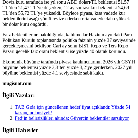
Döviz kuru tarafında ise yıl sonu ABD doları/TL beklentisi 51,57
TL’den 51,47 TL’ye düşerken, 12 ay sonrası kur beklentisi 54,69
TL’den 55,72 TL’ye yükseldi. Böylece piyasa, kısa vadede kur
beklentilerini aşağı yönlü revize ederken orta vadede daha yüksek
bir dolar kuru öngördü.
Faiz beklentilerine bakıldığında, katılımcılar Haziran ayındaki Para
Politikası Kurulu toplantısında politika faizinin yüzde 37 seviyesinde
gerçekleşmesini bekliyor. Cari ay sonu BIST Repo ve Ters Repo
Pazarı gecelik faiz oranı beklentisi ise yüzde 40 olarak korundu.
Ekonomik büyüme tarafında piyasa katılımcılarının 2026 yılı GSYH
büyüme beklentisi yüzde 3,3’ten yüzde 3,2’ye gerilerken, 2027 yılı
büyüme beklentisi yüzde 4,1 seviyesinde sabit kaldı.
mugisnot.com
İlgili Yazılar:
TAB Gıda için güncellenen hedef fiyat açıklandı: Yüzde 54
kazanç potansiyeli!
Fed’in belirsizlikleri altında: Güvercin beklentiler sarsılıyor
İlgili Haberler