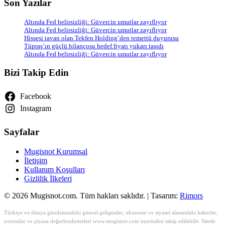
Son Yazılar
Altında Fed belirsizliği: Güvercin umutlar zayıflıyor
Altında Fed belirsizliği: Güvercin umutlar zayıflıyor
Hissesi tavan olan Tekfen Holding’den temettü duyurusu
Tüpraş’ın güçlü bilançosu hedef fiyatı yukarı taşıdı
Altında Fed belirsizliği: Güvercin umutlar zayıflıyor
Bizi Takip Edin
Facebook
Instagram
Sayfalar
Mugisnot Kurumsal
İletişim
Kullanım Koşulları
Gizlilik İlkeleri
© 2026 Mugisnot.com. Tüm hakları saklıdır. | Tasarım:
Rimors
Türkiye ve dünya gündemindeki güncel gelişmeler, ekonomi ve siyaset alanındaki haberler,
yorumlar ve piyasa değerlendirmeleri www.mugisnot.com üzerinden takip edilebilir. Sitede