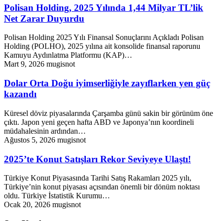
Polisan Holding, 2025 Yılında 1,44 Milyar TL’lik
Net Zarar Duyurdu
Polisan Holding 2025 Yılı Finansal Sonuçlarını Açıkladı Polisan
Holding (POLHO), 2025 yılına ait konsolide finansal raporunu
Kamuyu Aydınlatma Platformu (KAP)…
Mart 9, 2026
mugisnot
Dolar Orta Doğu iyimserliğiyle zayıflarken yen güç
kazandı
Küresel döviz piyasalarında Çarşamba günü sakin bir görünüm öne
çıktı. Japon yeni geçen hafta ABD ve Japonya’nın koordineli
müdahalesinin ardından…
Ağustos 5, 2026
mugisnot
2025’te Konut Satışları Rekor Seviyeye Ulaştı!
Türkiye Konut Piyasasında Tarihi Satış Rakamları 2025 yılı,
Türkiye’nin konut piyasası açısından önemli bir dönüm noktası
oldu. Türkiye İstatistik Kurumu…
Ocak 20, 2026
mugisnot