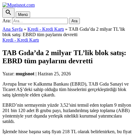
Menü
Ara:
Ara
Ana Sayfa
»
Kredi - Kredi Kartı
»
TAB Gıda’da 2 milyar TL’lik
blok satış: EBRD tüm paylarını devretti
Kredi - Kredi Kartı
TAB Gıda’da 2 milyar TL’lik blok satış:
EBRD tüm paylarını devretti
Yazar:
mugisnot
|
Haziran 25, 2026
Avrupa İmar ve Kalkınma Bankası (EBRD), TAB Gıda Sanayi ve
Ticaret AŞ’deki sahip olduğu tüm hisselerini gerçekleştirdiği blok
satış işlemiyle elden çıkardı.
EBRD’nin sermayenin yüzde 3,52’sini temsil eden toplam 9 milyon
201 bin 120 adet B grubu payı, hızlandırılmış talep toplama (ABB)
yöntemiyle yurt dışında yerleşik nitelikli kurumsal yatırımcılara
satıldı.
İşlemde hisse başına satış fiyatı 218 TL olarak belirlenirken, bu fiyat