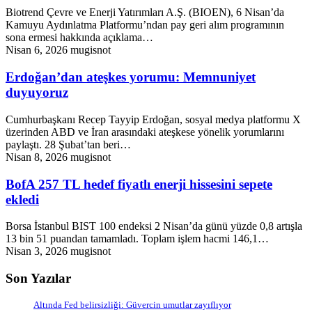
Biotrend Çevre ve Enerji Yatırımları A.Ş. (BIOEN), 6 Nisan’da
Kamuyu Aydınlatma Platformu’ndan pay geri alım programının
sona ermesi hakkında açıklama…
Nisan 6, 2026
mugisnot
Erdoğan’dan ateşkes yorumu: Memnuniyet
duyuyoruz
Cumhurbaşkanı Recep Tayyip Erdoğan, sosyal medya platformu X
üzerinden ABD ve İran arasındaki ateşkese yönelik yorumlarını
paylaştı. 28 Şubat’tan beri…
Nisan 8, 2026
mugisnot
BofA 257 TL hedef fiyatlı enerji hissesini sepete
ekledi
Borsa İstanbul BIST 100 endeksi 2 Nisan’da günü yüzde 0,8 artışla
13 bin 51 puandan tamamladı. Toplam işlem hacmi 146,1…
Nisan 3, 2026
mugisnot
Son Yazılar
Altında Fed belirsizliği: Güvercin umutlar zayıflıyor