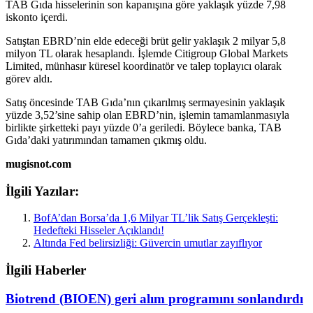
TAB Gıda hisselerinin son kapanışına göre yaklaşık yüzde 7,98
iskonto içerdi.
Satıştan EBRD’nin elde edeceği brüt gelir yaklaşık 2 milyar 5,8
milyon TL olarak hesaplandı. İşlemde Citigroup Global Markets
Limited, münhasır küresel koordinatör ve talep toplayıcı olarak
görev aldı.
Satış öncesinde TAB Gıda’nın çıkarılmış sermayesinin yaklaşık
yüzde 3,52’sine sahip olan EBRD’nin, işlemin tamamlanmasıyla
birlikte şirketteki payı yüzde 0’a geriledi. Böylece banka, TAB
Gıda’daki yatırımından tamamen çıkmış oldu.
mugisnot.com
İlgili Yazılar:
BofA’dan Borsa’da 1,6 Milyar TL’lik Satış Gerçekleşti:
Hedefteki Hisseler Açıklandı!
Altında Fed belirsizliği: Güvercin umutlar zayıflıyor
İlgili Haberler
Biotrend (BIOEN) geri alım programını sonlandırdı