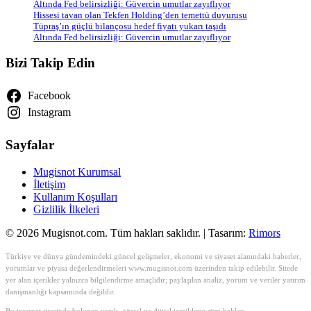
Altında Fed belirsizliği: Güvercin umutlar zayıflıyor
Hissesi tavan olan Tekfen Holding’den temettü duyurusu
Tüpraş’ın güçlü bilançosu hedef fiyatı yukarı taşıdı
Altında Fed belirsizliği: Güvercin umutlar zayıflıyor
Bizi Takip Edin
Facebook
Instagram
Sayfalar
Mugisnot Kurumsal
İletişim
Kullanım Koşulları
Gizlilik İlkeleri
© 2026 Mugisnot.com. Tüm hakları saklıdır. | Tasarım:
Rimors
Türkiye ve dünya gündemindeki güncel gelişmeler, ekonomi ve siyaset alanındaki haberler,
yorumlar ve piyasa değerlendirmeleri www.mugisnot.com üzerinden takip edilebilir. Sitede
yer alan içerikler yalnızca bilgilendirme amaçlıdır; paylaşılan analiz, yorum ve veriler yatırım
danışmanlığı kapsamında değildir.