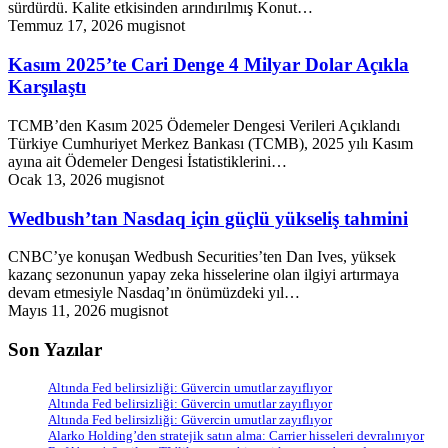
sürdürdü. Kalite etkisinden arındırılmış Konut…
Temmuz 17, 2026
mugisnot
Kasım 2025’te Cari Denge 4 Milyar Dolar Açıkla
Karşılaştı
TCMB’den Kasım 2025 Ödemeler Dengesi Verileri Açıklandı
Türkiye Cumhuriyet Merkez Bankası (TCMB), 2025 yılı Kasım
ayına ait Ödemeler Dengesi İstatistiklerini…
Ocak 13, 2026
mugisnot
Wedbush’tan Nasdaq için güçlü yükseliş tahmini
CNBC’ye konuşan Wedbush Securities’ten Dan Ives, yüksek
kazanç sezonunun yapay zeka hisselerine olan ilgiyi artırmaya
devam etmesiyle Nasdaq’ın önümüzdeki yıl…
Mayıs 11, 2026
mugisnot
Son Yazılar
Altında Fed belirsizliği: Güvercin umutlar zayıflıyor
Altında Fed belirsizliği: Güvercin umutlar zayıflıyor
Altında Fed belirsizliği: Güvercin umutlar zayıflıyor
Alarko Holding’den stratejik satın alma: Carrier hisseleri devralınıyor