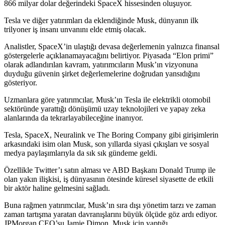
866 milyar dolar değerindeki SpaceX hissesinden oluşuyor.
Tesla ve diğer yatırımları da eklendiğinde Musk, dünyanın ilk
trilyoner iş insanı unvanını elde etmiş olacak.
Analistler, SpaceX’in ulaştığı devasa değerlemenin yalnızca finansal
göstergelerle açıklanamayacağını belirtiyor. Piyasada “Elon primi”
olarak adlandırılan kavram, yatırımcıların Musk’ın vizyonuna
duyduğu güvenin şirket değerlemelerine doğrudan yansıdığını
gösteriyor.
Uzmanlara göre yatırımcılar, Musk’ın Tesla ile elektrikli otomobil
sektöründe yarattığı dönüşümü uzay teknolojileri ve yapay zeka
alanlarında da tekrarlayabileceğine inanıyor.
Tesla, SpaceX, Neuralink ve The Boring Company gibi girişimlerin
arkasındaki isim olan Musk, son yıllarda siyasi çıkışları ve sosyal
medya paylaşımlarıyla da sık sık gündeme geldi.
Özellikle Twitter’ı satın alması ve ABD Başkanı Donald Trump ile
olan yakın ilişkisi, iş dünyasının ötesinde küresel siyasette de etkili
bir aktör haline gelmesini sağladı.
Buna rağmen yatırımcılar, Musk’ın sıra dışı yönetim tarzı ve zaman
zaman tartışma yaratan davranışlarını büyük ölçüde göz ardı ediyor.
JPMorgan CEO’su Jamie Dimon, Musk için yaptığı