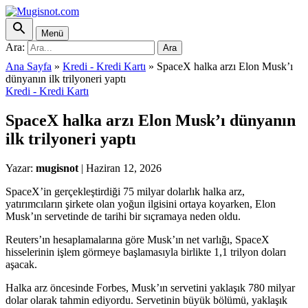
Menü
Ara:
Ara
Ana Sayfa
»
Kredi - Kredi Kartı
»
SpaceX halka arzı Elon Musk’ı
dünyanın ilk trilyoneri yaptı
Kredi - Kredi Kartı
SpaceX halka arzı Elon Musk’ı dünyanın
ilk trilyoneri yaptı
Yazar:
mugisnot
|
Haziran 12, 2026
SpaceX’in gerçekleştirdiği 75 milyar dolarlık halka arz,
yatırımcıların şirkete olan yoğun ilgisini ortaya koyarken, Elon
Musk’ın servetinde de tarihi bir sıçramaya neden oldu.
Reuters’ın hesaplamalarına göre Musk’ın net varlığı, SpaceX
hisselerinin işlem görmeye başlamasıyla birlikte 1,1 trilyon doları
aşacak.
Halka arz öncesinde Forbes, Musk’ın servetini yaklaşık 780 milyar
dolar olarak tahmin ediyordu. Servetinin büyük bölümü, yaklaşık