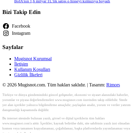
BofA’nın 1,6 milyar TL’lik satışı o hisseyi kırmızıya boyadı
Bizi Takip Edin
Facebook
Instagram
Sayfalar
Mugisnot Kurumsal
İletişim
Kullanım Koşulları
Gizlilik İlkeleri
© 2026 Mugisnot.com. Tüm hakları saklıdır. | Tasarım:
Rimors
Türkiye ve dünya gündemindeki güncel gelişmeler, ekonomi ve siyaset alanındaki haberler,
yorumlar ve piyasa değerlendirmeleri www.mugisnot.com üzerinden takip edilebilir. Sitede
yer alan içerikler yalnızca bilgilendirme amaçlıdır; paylaşılan analiz, yorum ve veriler yatırım
danışmanlığı kapsamında değildir.
Bu internet sitesinde bulunan yazılı, görsel ve dijital içeriklerin tüm hakları
www.mugisnot.com'a aittir. İçerikler; kaynak belirtilse dahi, site sahibinin yazılı izni olmadan
kısmen veya tamamen kopyalanamaz, çoğaltılamaz, başka platformlarda yayımlanamaz veya