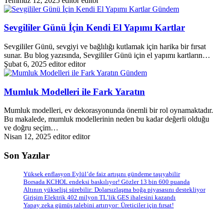
Temmuz 12, 2025
editor editor
Gündem
Sevgililer Günü İçin Kendi El Yapımı Kartlar
Sevgililer Günü, sevgiyi ve bağlılığı kutlamak için harika bir fırsat
sunar. Bu blog yazısında, Sevgililer Günü için el yapımı kartların…
Şubat 6, 2025
editor editor
Gündem
Mumluk Modelleri ile Fark Yaratın
Mumluk modelleri, ev dekorasyonunda önemli bir rol oynamaktadır.
Bu makalede, mumluk modellerinin neden bu kadar değerli olduğu
ve doğru seçim…
Nisan 12, 2025
editor editor
Son Yazılar
Yüksek enflasyon Eylül’de faiz artışını gündeme taşıyabilir
Borsada KCHOL endeksi baskılıyor! Gözler 13 bin 600 puanda
Altının yükselişi sürebilir: Dolarsızlaşma boğa piyasasını destekliyor
Girişim Elektrik 402 milyon TL’lik GES ihalesini kazandı
Yapay zeka gümüş talebini artırıyor: Üreticiler için fırsat!