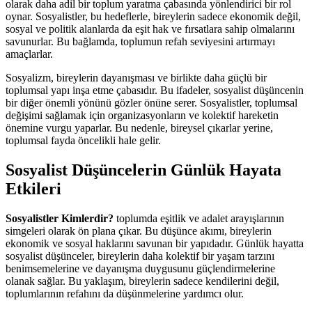
olarak daha adil bir toplum yaratma çabasında yönlendirici bir rol
oynar. Sosyalistler, bu hedeflerle, bireylerin sadece ekonomik değil,
sosyal ve politik alanlarda da eşit hak ve fırsatlara sahip olmalarını
savunurlar. Bu bağlamda, toplumun refah seviyesini artırmayı
amaçlarlar.
Sosyalizm, bireylerin dayanışması ve birlikte daha güçlü bir
toplumsal yapı inşa etme çabasıdır. Bu ifadeler, sosyalist düşüncenin
bir diğer önemli yönünü gözler önüne serer. Sosyalistler, toplumsal
değişimi sağlamak için organizasyonların ve kolektif hareketin
önemine vurgu yaparlar. Bu nedenle, bireysel çıkarlar yerine,
toplumsal fayda öncelikli hale gelir.
Sosyalist Düşüncelerin Günlük Hayata
Etkileri
Sosyalistler Kimlerdir?
toplumda eşitlik ve adalet arayışlarının
simgeleri olarak ön plana çıkar. Bu düşünce akımı, bireylerin
ekonomik ve sosyal haklarını savunan bir yapıdadır. Günlük hayatta
sosyalist düşünceler, bireylerin daha kolektif bir yaşam tarzını
benimsemelerine ve dayanışma duygusunu güçlendirmelerine
olanak sağlar. Bu yaklaşım, bireylerin sadece kendilerini değil,
toplumlarının refahını da düşünmelerine yardımcı olur.