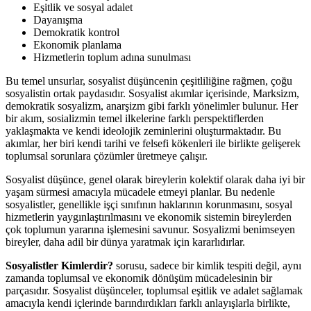
Eşitlik ve sosyal adalet
Dayanışma
Demokratik kontrol
Ekonomik planlama
Hizmetlerin toplum adına sunulması
Bu temel unsurlar, sosyalist düşüncenin çeşitliliğine rağmen, çoğu
sosyalistin ortak paydasıdır. Sosyalist akımlar içerisinde, Marksizm,
demokratik sosyalizm, anarşizm gibi farklı yönelimler bulunur. Her
bir akım, sosializmin temel ilkelerine farklı perspektiflerden
yaklaşmakta ve kendi ideolojik zeminlerini oluşturmaktadır. Bu
akımlar, her biri kendi tarihi ve felsefi kökenleri ile birlikte gelişerek
toplumsal sorunlara çözümler üretmeye çalışır.
Sosyalist düşünce, genel olarak bireylerin kolektif olarak daha iyi bir
yaşam sürmesi amacıyla mücadele etmeyi planlar. Bu nedenle
sosyalistler, genellikle işçi sınıfının haklarının korunmasını, sosyal
hizmetlerin yaygınlaştırılmasını ve ekonomik sistemin bireylerden
çok toplumun yararına işlemesini savunur. Sosyalizmi benimseyen
bireyler, daha adil bir dünya yaratmak için kararlıdırlar.
Sosyalistler Kimlerdir?
sorusu, sadece bir kimlik tespiti değil, aynı
zamanda toplumsal ve ekonomik dönüşüm mücadelesinin bir
parçasıdır. Sosyalist düşünceler, toplumsal eşitlik ve adalet sağlamak
amacıyla kendi içlerinde barındırdıkları farklı anlayışlarla birlikte,