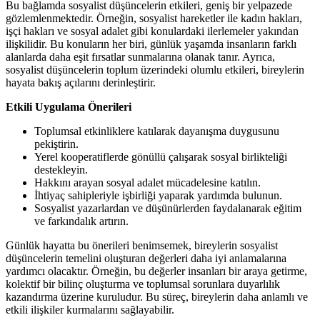
Bu bağlamda sosyalist düşüncelerin etkileri, geniş bir yelpazede
gözlemlenmektedir. Örneğin, sosyalist hareketler ile kadın hakları,
işçi hakları ve sosyal adalet gibi konulardaki ilerlemeler yakından
ilişkilidir. Bu konuların her biri, günlük yaşamda insanların farklı
alanlarda daha eşit fırsatlar sunmalarına olanak tanır. Ayrıca,
sosyalist düşüncelerin toplum üzerindeki olumlu etkileri, bireylerin
hayata bakış açılarını derinleştirir.
Etkili Uygulama Önerileri
Toplumsal etkinliklere katılarak dayanışma duygusunu
pekiştirin.
Yerel kooperatiflerde gönüllü çalışarak sosyal birlikteliği
destekleyin.
Hakkını arayan sosyal adalet mücadelesine katılın.
İhtiyaç sahipleriyle işbirliği yaparak yardımda bulunun.
Sosyalist yazarlardan ve düşünürlerden faydalanarak eğitim
ve farkındalık artırın.
Günlük hayatta bu önerileri benimsemek, bireylerin sosyalist
düşüncelerin temelini oluşturan değerleri daha iyi anlamalarına
yardımcı olacaktır. Örneğin, bu değerler insanları bir araya getirme,
kolektif bir bilinç oluşturma ve toplumsal sorunlara duyarlılık
kazandırma üzerine kuruludur. Bu süreç, bireylerin daha anlamlı ve
etkili ilişkiler kurmalarını sağlayabilir.