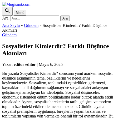
Menü
Ara:
Ara
Ana Sayfa
»
Gündem
»
Sosyalistler Kimlerdir? Farklı Düşünce
Akımları
Gündem
Sosyalistler Kimlerdir? Farklı Düşünce
Akımları
Yazar:
editor editor
|
Mayıs 6, 2025
Bu yazıda Sosyalistler Kimlerdir? sorusuna yanıt ararken, sosyalist
düşünce akımlarının temel özelliklerini ve hedeflerini
keşfetmekteyiz. Sosyalizm, toplumdaki eşitsizlikleri gidermeyi,
kaynakların adil dağılımını sağlamayı ve sosyal adalet anlayışını
geliştirmeyi amaçlayan bir ideolojidir. Sosyalist düşünceler,
ekonomik sistemden eğitim politikalarına kadar birçok alanda etkili
olmaktadır. Ayrıca, sosyalist hareketlerin tarihi gelişimi ve modern
toplum üzerindeki etkileri de incelenmektedir. Günlük hayatta
sosyalist prensiplerin uygulanışı, bireylerin yaşam tarzlarına ve
toplumların yapısına yön vermekte önemli bir rol oynamaktadır. Bu