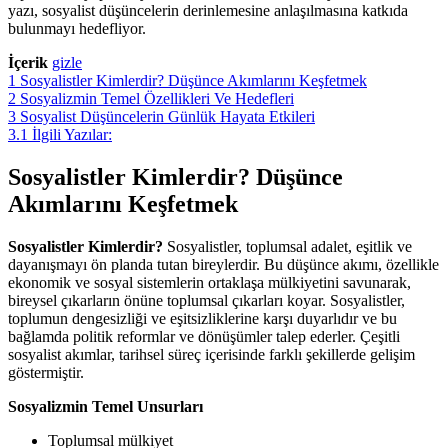
yazı, sosyalist düşüncelerin derinlemesine anlaşılmasına katkıda
bulunmayı hedefliyor.
İçerik
gizle
1
Sosyalistler Kimlerdir? Düşünce Akımlarını Keşfetmek
2
Sosyalizmin Temel Özellikleri Ve Hedefleri
3
Sosyalist Düşüncelerin Günlük Hayata Etkileri
3.1
İlgili Yazılar:
Sosyalistler Kimlerdir? Düşünce
Akımlarını Keşfetmek
Sosyalistler Kimlerdir?
Sosyalistler, toplumsal adalet, eşitlik ve
dayanışmayı ön planda tutan bireylerdir. Bu düşünce akımı, özellikle
ekonomik ve sosyal sistemlerin ortaklaşa mülkiyetini savunarak,
bireysel çıkarların önüne toplumsal çıkarları koyar. Sosyalistler,
toplumun dengesizliği ve eşitsizliklerine karşı duyarlıdır ve bu
bağlamda politik reformlar ve dönüşümler talep ederler. Çeşitli
sosyalist akımlar, tarihsel süreç içerisinde farklı şekillerde gelişim
göstermiştir.
Sosyalizmin Temel Unsurları
Toplumsal mülkiyet