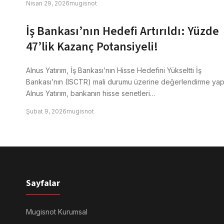
Nisan 29, 2026
mugisnot
İş Bankası’nın Hedefi Artırıldı: Yüzde
47’lik Kazanç Potansiyeli!
Alnus Yatırım, İş Bankası’nın Hisse Hedefini Yükseltti İş
Bankası’nın (ISCTR) mali durumu üzerine değerlendirme ya
Alnus Yatırım, bankanın hisse senetleri…
Şubat 9, 2026
mugisnot
Sayfalar
Mugisnot Kurumsal