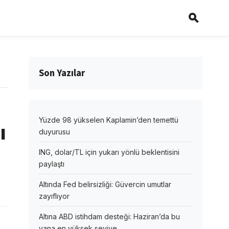
Son Yazılar
Yüzde 98 yükselen Kaplamin’den temettü
ı
duyurusu
ING, dolar/TL için yukarı yönlü beklentisini
paylaştı
Altında Fed belirsizliği: Güvercin umutlar
zayıflıyor
Altına ABD istihdam desteği: Haziran’da bu
yana en yüksek seviye