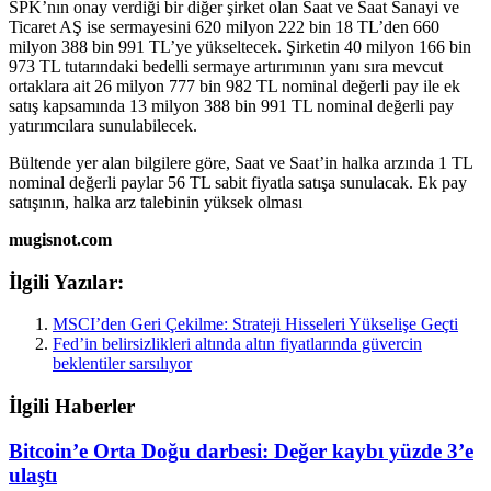
SPK’nın onay verdiği bir diğer şirket olan Saat ve Saat Sanayi ve
Ticaret AŞ ise sermayesini 620 milyon 222 bin 18 TL’den 660
milyon 388 bin 991 TL’ye yükseltecek. Şirketin 40 milyon 166 bin
973 TL tutarındaki bedelli sermaye artırımının yanı sıra mevcut
ortaklara ait 26 milyon 777 bin 982 TL nominal değerli pay ile ek
satış kapsamında 13 milyon 388 bin 991 TL nominal değerli pay
yatırımcılara sunulabilecek.
Bültende yer alan bilgilere göre, Saat ve Saat’in halka arzında 1 TL
nominal değerli paylar 56 TL sabit fiyatla satışa sunulacak. Ek pay
satışının, halka arz talebinin yüksek olması
mugisnot.com
İlgili Yazılar:
MSCI’den Geri Çekilme: Strateji Hisseleri Yükselişe Geçti
Fed’in belirsizlikleri altında altın fiyatlarında güvercin
beklentiler sarsılıyor
İlgili Haberler
Bitcoin’e Orta Doğu darbesi: Değer kaybı yüzde 3’e
ulaştı