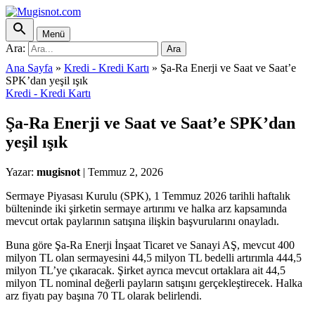
Menü
Ara:
Ara
Ana Sayfa
»
Kredi - Kredi Kartı
»
Şa-Ra Enerji ve Saat ve Saat’e
SPK’dan yeşil ışık
Kredi - Kredi Kartı
Şa-Ra Enerji ve Saat ve Saat’e SPK’dan
yeşil ışık
Yazar:
mugisnot
|
Temmuz 2, 2026
Sermaye Piyasası Kurulu (SPK), 1 Temmuz 2026 tarihli haftalık
bülteninde iki şirketin sermaye artırımı ve halka arz kapsamında
mevcut ortak paylarının satışına ilişkin başvurularını onayladı.
Buna göre Şa-Ra Enerji İnşaat Ticaret ve Sanayi AŞ, mevcut 400
milyon TL olan sermayesini 44,5 milyon TL bedelli artırımla 444,5
milyon TL’ye çıkaracak. Şirket ayrıca mevcut ortaklara ait 44,5
milyon TL nominal değerli payların satışını gerçekleştirecek. Halka
arz fiyatı pay başına 70 TL olarak belirlendi.