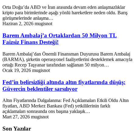
Orta Doğu’da ABD ve İran arasında devam eden anlaşmazlıklar
kripto para birimlerinde aşağı yönlü hareketlere neden oldu. Barış
görüşmelerinde anlaşma…
Haziran 2, 2026
mugisnot
Barem Ambalaj’a Ortaklardan 50 Milyon TL
Faizsiz Finans Desteği!
Barem Ambalaj’dan Önemli Finansman Duyurusu Barem Ambalaj
(BARMA), şirketin operasyonel faaliyetlerini desteklemek amacıyla
ortağı Recep Taşyanar tarafından sağlanan 50 milyon…
Ocak 19, 2026
mugisnot
Fed’in belirsizliği altında altın fiyatlarında düşüş:
Güvercin beklentiler sarsılıyor
Altın Fiyatlarında Dalgalanma: Fed Açıklamaları Etkili Oldu Altın
fiyatları, ABD Merkez Bankası (Fed) yetkililerinin farklı
açıklamaları sonrasında ons başına yaklaşık…
Mart 27, 2026
mugisnot
Son Yazılar