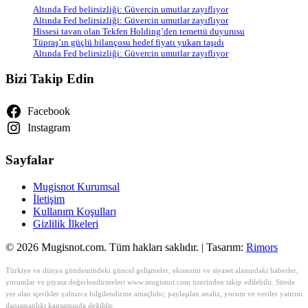
Altında Fed belirsizliği: Güvercin umutlar zayıflıyor
Altında Fed belirsizliği: Güvercin umutlar zayıflıyor
Hissesi tavan olan Tekfen Holding’den temettü duyurusu
Tüpraş’ın güçlü bilançosu hedef fiyatı yukarı taşıdı
Altında Fed belirsizliği: Güvercin umutlar zayıflıyor
Bizi Takip Edin
Facebook
Instagram
Sayfalar
Mugisnot Kurumsal
İletişim
Kullanım Koşulları
Gizlilik İlkeleri
© 2026 Mugisnot.com. Tüm hakları saklıdır. | Tasarım:
Rimors
Türkiye ve dünya gündemindeki güncel gelişmeler, ekonomi ve siyaset alanındaki haberler,
yorumlar ve piyasa değerlendirmeleri www.mugisnot.com üzerinden takip edilebilir. Sitede
yer alan içerikler yalnızca bilgilendirme amaçlıdır; paylaşılan analiz, yorum ve veriler yatırım
danışmanlığı kapsamında değildir.