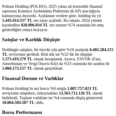
Polisan Holding (POLHO), 2025 yılına ait konsolide finansal
raporunu Kamuyu Aydınlatma Platformu (KAP) aracılığıyla
kamuoyuna duyurdu. Açıklanan verilere göre, holding bu yıl
1.443.414.557 TL
net zarar açıkladı. Bu rakam, 2024 yılında
kaydedilen
828.896.834 TL
net zararın %74 oranında bir artış
gösterdiğini ortaya koyuyor.
Satışlar ve Karlılık Düşüşte
Holdingin satışları, bir önceki yıla göre %10 azalarak
6.402.284.215
TL
seviyesine geriledi. Brüt kâr ise %32’lik bir düşüşle
1.375.419.279 TL
olarak hesaplandı. Ayrıca, FAVÖK (Faiz,
Amortisman ve Vergi Öncesi Kâr) da %33 oranında bir azalma ile
1.060.173.157 TL
olarak gerçekleşti.
Finansal Durum ve Varlıklar
Polisan Holding’in net borcu %9 artışla
1.807.757.023 TL
seviyesine ulaşırken, özkaynakları
13.563.712.126 TL
olarak
belirlendi. Toplam varlıkları ise %4 oranında düşüş göstererek
18.064.584.587 TL
oldu.
Borsa Performansı