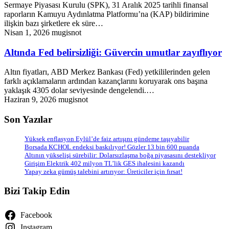
Sermaye Piyasası Kurulu (SPK), 31 Aralık 2025 tarihli finansal
raporların Kamuyu Aydınlatma Platformu’na (KAP) bildirimine
ilişkin bazı şirketlere ek süre…
Nisan 1, 2026
mugisnot
Altında Fed belirsizliği: Güvercin umutlar zayıflıyor
Altın fiyatları, ABD Merkez Bankası (Fed) yetkililerinden gelen
farklı açıklamaların ardından kazançlarını koruyarak ons başına
yaklaşık 4305 dolar seviyesinde dengelendi.…
Haziran 9, 2026
mugisnot
Son Yazılar
Yüksek enflasyon Eylül’de faiz artışını gündeme taşıyabilir
Borsada KCHOL endeksi baskılıyor! Gözler 13 bin 600 puanda
Altının yükselişi sürebilir: Dolarsızlaşma boğa piyasasını destekliyor
Girişim Elektrik 402 milyon TL’lik GES ihalesini kazandı
Yapay zeka gümüş talebini artırıyor: Üreticiler için fırsat!
Bizi Takip Edin
Facebook
Instagram