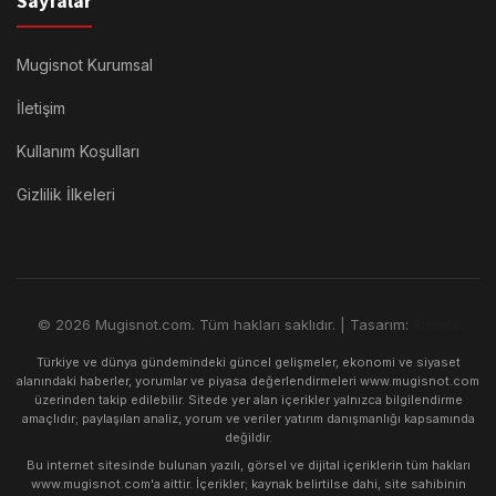
Sayfalar
Mugisnot Kurumsal
İletişim
Kullanım Koşulları
Gizlilik İlkeleri
© 2026 Mugisnot.com. Tüm hakları saklıdır. | Tasarım:
Rimors
Türkiye ve dünya gündemindeki güncel gelişmeler, ekonomi ve siyaset
alanındaki haberler, yorumlar ve piyasa değerlendirmeleri www.mugisnot.com
üzerinden takip edilebilir. Sitede yer alan içerikler yalnızca bilgilendirme
amaçlıdır; paylaşılan analiz, yorum ve veriler yatırım danışmanlığı kapsamında
değildir.
Bu internet sitesinde bulunan yazılı, görsel ve dijital içeriklerin tüm hakları
www.mugisnot.com'a aittir. İçerikler; kaynak belirtilse dahi, site sahibinin