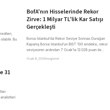
BofA’nın Hisselerinde Rekor
Zirve: 1 Milyar TL’lik Kar Satışı
Gerçekleşti
edileri,
Borsa İstanbul’da Rekor Seviye Sonrası Durağan
labilir. Bu
Kapanış Borsa İstanbul’un BIST 100 endeksi, rekor
seviyesinin ardından 7 Ocak’ta 12.028 puan ile…
Ocak 8, 2026
mugisnot
e 31
ları
analistleri