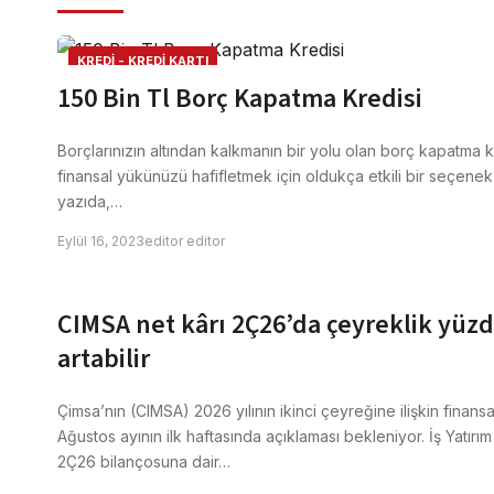
KREDI - KREDI KARTI
150 Bin Tl Borç Kapatma Kredisi
Borçlarınızın altından kalkmanın bir yolu olan borç kapatma kr
finansal yükünüzü hafifletmek için oldukça etkili bir seçenek o
yazıda,…
Eylül 16, 2023
editor editor
CIMSA net kârı 2Ç26’da çeyreklik yüzd
artabilir
Çimsa’nın (CIMSA) 2026 yılının ikinci çeyreğine ilişkin finansal
Ağustos ayının ilk haftasında açıklaması bekleniyor. İş Yatırım 
2Ç26 bilançosuna dair…