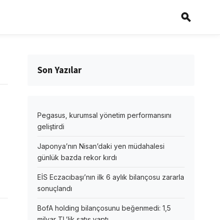
Son Yazılar
Pegasus, kurumsal yönetim performansını
geliştirdi
Japonya’nın Nisan’daki yen müdahalesi
günlük bazda rekor kırdı
EİS Eczacıbaşı’nın ilk 6 aylık bilançosu zararla
sonuçlandı
BofA holding bilançosunu beğenmedi: 1,5
milyar TL’lik satış yaptı