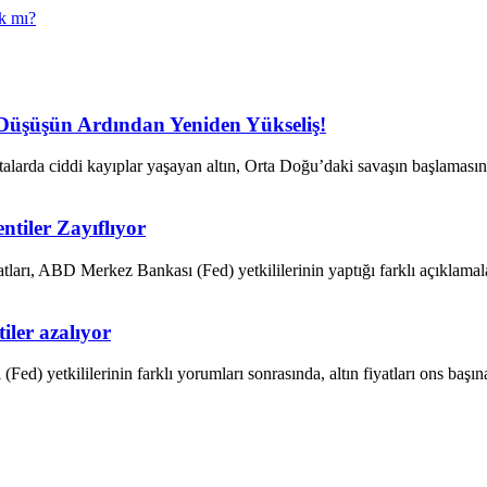
ak mı?
n Düşüşün Ardından Yeniden Yükseliş!
talarda ciddi kayıplar yaşayan altın, Orta Doğu’daki savaşın başlamas
entiler Zayıflıyor
atları, ABD Merkez Bankası (Fed) yetkililerinin yaptığı farklı açıklam
tiler azalıyor
d) yetkililerinin farklı yorumları sonrasında, altın fiyatları ons baş