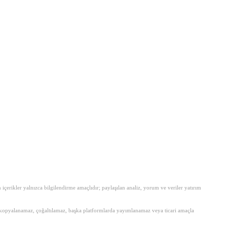
erikler yalnızca bilgilendirme amaçlıdır; paylaşılan analiz, yorum ve veriler yatırım
amen kopyalanamaz, çoğaltılamaz, başka platformlarda yayımlanamaz veya ticari amaçla