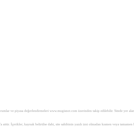
mlar ve piyasa değerlendirmeleri www.mugisnot.com üzerinden takip edilebilir. Sitede yer alan iç
m'a aittir. İçerikler; kaynak belirtilse dahi, site sahibinin yazılı izni olmadan kısmen veya tam