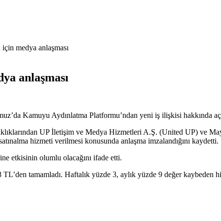
için medya anlaşması
dya anlaşması
uz’da Kamuyu Aydınlatma Platformu’ndan yeni iş ilişkisi hakkında aç
rtaklıklarından UP İletişim ve Medya Hizmetleri A.Ş. (United UP) ve 
atınalma hizmeti verilmesi konusunda anlaşma imzalandığını kaydetti.
ine etkisinin olumlu olacağını ifade etti.
TL’den tamamladı. Haftalık yüzde 3, aylık yüzde 9 değer kaybeden hiss