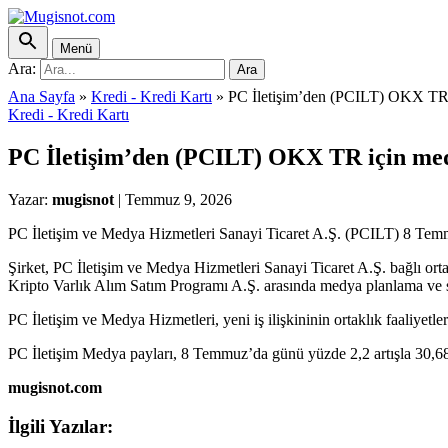
Menü
Ara:
Ara
Ana Sayfa
»
Kredi - Kredi Kartı
»
PC İletişim’den (PCILT) OKX TR 
Kredi - Kredi Kartı
PC İletişim’den (PCILT) OKX TR için me
Yazar:
mugisnot
|
Temmuz 9, 2026
PC İletişim ve Medya Hizmetleri Sanayi Ticaret A.Ş. (PCILT) 8 Temm
Şirket, PC İletişim ve Medya Hizmetleri Sanayi Ticaret A.Ş. bağlı o
Kripto Varlık Alım Satım Programı A.Ş. arasında medya planlama ve s
PC İletişim ve Medya Hizmetleri, yeni iş ilişkininin ortaklık faaliyetler
PC İletişim Medya payları, 8 Temmuz’da günü yüzde 2,2 artışla 30,68 
mugisnot.com
İlgili Yazılar: