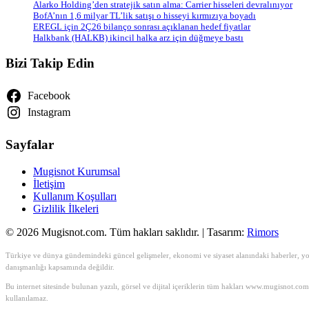
Alarko Holding’den stratejik satın alma: Carrier hisseleri devralınıyor
BofA’nın 1,6 milyar TL’lik satışı o hisseyi kırmızıya boyadı
EREGL için 2Ç26 bilanço sonrası açıklanan hedef fiyatlar
Halkbank (HALKB) ikincil halka arz için düğmeye bastı
Bizi Takip Edin
Facebook
Instagram
Sayfalar
Mugisnot Kurumsal
İletişim
Kullanım Koşulları
Gizlilik İlkeleri
© 2026 Mugisnot.com. Tüm hakları saklıdır. | Tasarım:
Rimors
Türkiye ve dünya gündemindeki güncel gelişmeler, ekonomi ve siyaset alanındaki haberler, yoru
danışmanlığı kapsamında değildir.
Bu internet sitesinde bulunan yazılı, görsel ve dijital içeriklerin tüm hakları www.mugisnot.co
kullanılamaz.